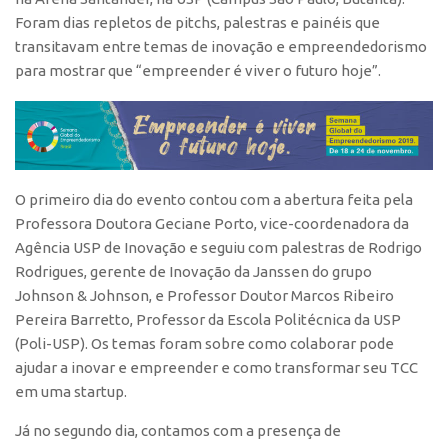
Polo São Carlos
Foram dias repletos de pitchs, palestras e painéis que
transitavam entre temas de inovação e empreendedorismo
Programas
para mostrar que “empreender é viver o futuro hoje”.
Bolsa Empreendedorismo
Bolsa Startup USP
PGI-USP
Conexão USP
O primeiro dia do evento contou com a abertura feita pela
Conexão Inter-USP
Professora Doutora Geciane Porto, vice-coordenadora da
Agência USP de Inovação e seguiu com palestras de Rodrigo
Leis e Normas
Rodrigues, gerente de Inovação da Janssen do grupo
Portal do Inventor
Johnson & Johnson, e Professor Doutor Marcos Ribeiro
Inteligência Competitiva
Pereira Barretto, Professor da Escola Politécnica da USP
(Poli-USP). Os temas foram sobre como colaborar pode
Editais
ajudar a inovar e empreender e como transformar seu TCC
Pesquisa na USP
em uma startup.
EMBRAPIIs
Já no segundo dia, contamos com a presença de
CEPIDs