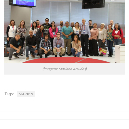
Patrimônio Genético
Leis e Normas
Transferência de Tecnologia
Editais de TT
PD&I
Convênios
Chamamento
Parcerias PD&I
(imagem: Mariana Arrudas)
PIPE/FAPESP
SPRINT
Tags:
SGE2019
Exceções
Programas
Conexão USP
Conexão Inter-USP