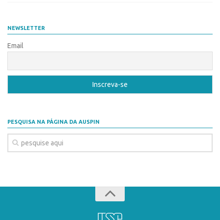
CEPIDs
CEPIX
NEWSLETTER
CPEs
Email
INCTs
PRPI/USP
InovaUSP
Eventos
Bússola da Inovação
PESQUISA NA PÁGINA DA AUSPIN
Agenda AUSPIN
SGE
Fala Inovação (Webinar)
SciBiz