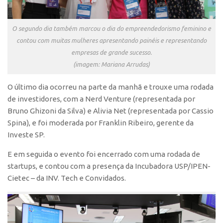
Edição 2017
Inovação em Números
O segundo dia também marcou o dia do empreendedorismo feminino e
contou com muitas mulheres apresentando painéis e representando
Propriedade Intelectual
empresas de grande sucesso.
Formas de Proteção
(imagem: Mariana Arrudas)
Patentes
O último dia ocorreu na parte da manhã e trouxe uma rodada
Marcas
de investidores, com a Nerd Venture (representada por
Softwares
Bruno Ghizoni da Silva) e Alivia Net (representada por Cassio
Spina), e foi moderada por Franklin Ribeiro, gerente da
Cultivares
Investe SP.
Desenho Industrial
E em seguida o evento foi encerrado com uma rodada de
Buscar Anterioridade
startups, e contou com a presença da Incubadora USP/IPEN-
Como solicitar
Cietec – da INV. Tech e Convidados.
Portal do Inventor
VPI – Vocação para Inovação