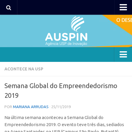
AUSPIN
Portal do Inventor
Hub USP Inovação
Portal de Atendimento
Agência
ACONTECE NA USP
Institucional
Semana Global do Empreendedorismo
Coordenação
2019
Polos
POR
MARIANA ARRUDAS
· 25/11/2019
Polo Capital
Na última semana aconteceu a Semana Global do
Polo Lorena
Empreendedorismo 2019. O evento teve três dias, sediados
Polo Ribeirão Preto
na Arena Santander, na USP (Campus São Paulo, Butantã).