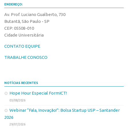
ENDEREÇO:
Banco de Patentes
Av. Prof. Luciano Gualberto, 730
Patentes em Destaque
Butantã, São Paulo - SP
Inteligência Competitiva
CEP: 05508-010
Showroom de Tecnologias
Cidade Universitária
Empreendedorismo
CONTATO EQUIPE
Jornada Empreendedora
TRABALHE CONOSCO
Bolsas
Bolsa Empreendedorismo
Bolsa Startup USP
NOTÍCIAS RECENTES
Prêmio USP de Empreendedorismo
Hope Hour Especial FormICT!
03/08/2026
Entidades
Webinar “Fala, Inovação!”: Bolsa Startup USP – Santander
Pesquisa
2026
EMBRAPIIs
29/07/2026