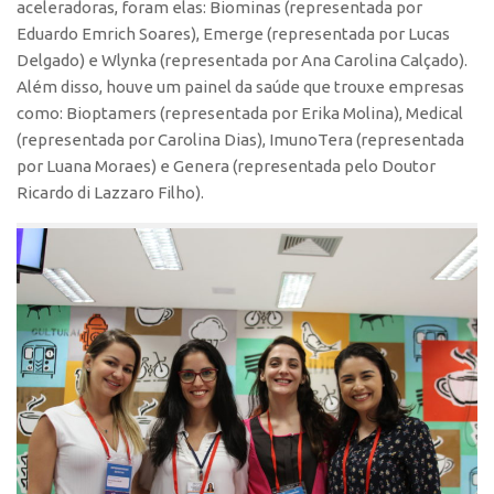
aceleradoras, foram elas: Biominas (representada por
Eduardo Emrich Soares), Emerge (representada por Lucas
CEPIX
Delgado) e Wlynka (representada por Ana Carolina Calçado).
CPEs
Além disso, houve um painel da saúde que trouxe empresas
INCTs
como: Bioptamers (representada por Erika Molina), Medical
(representada por Carolina Dias), ImunoTera (representada
PRPI/USP
por Luana Moraes) e Genera (representada pelo Doutor
InovaUSP
Ricardo di Lazzaro Filho).
Comunicação
Eventos
Agenda AUSPIN
Fala Inovação
Premiações
Edição 2025
Edição 2021
Edição 2019