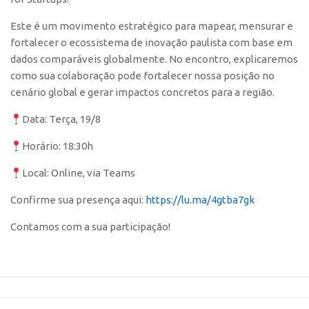
Polo São Carlos
Este é um movimento estratégico para mapear, mensurar e
Programas
fortalecer o ecossistema de inovação paulista com base em
Bolsa Empreendedorismo
dados comparáveis globalmente. No encontro, explicaremos
como sua colaboração pode fortalecer nossa posição no
Bolsa Startup USP
cenário global e gerar impactos concretos para a região.
PGI-USP
Data: Terça, 19/8
Conexão USP
Horário: 18:30h
Conexão Inter-USP
Leis e Normas
Local: Online, via Teams
Portal do Inventor
Confirme sua presença aqui:
https://lu.ma/4gtba7gk
Inteligência Competitiva
Contamos com a sua participação!
Editais
Pesquisa na USP
EMBRAPIIs
CEPIDs