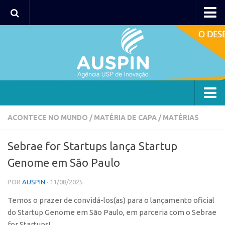
AUSPIN
Portal do Inventor
Hub USP Inovação
Portal de Atendimento
Agência
ACONTECE NO MUNDO
/
MATÉRIA DE CAPA
/
MATÉRIAS
Institucional
Sebrae for Startups lança Startup
Coordenação
Genome em São Paulo
Polos
POR
AUSPIN
· 11/08/2025
Polo Capital
Temos o prazer de convidá-los(as) para o lançamento oficial
Polo Lorena
do Startup Genome em São Paulo, em parceria com o Sebrae
Polo Ribeirão Preto
for Startups!