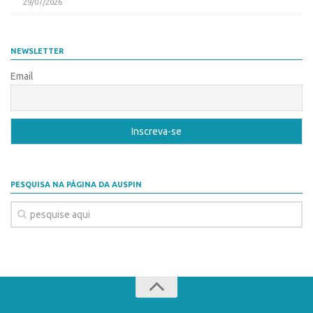
29/07/2026
Edição 2017
Inovação em Números
NEWSLETTER
Propriedade Intelectual
Email
Formas de Proteção
Patentes
Marcas
Softwares
Cultivares
PESQUISA NA PÁGINA DA AUSPIN
Desenho Industrial
Buscar Anterioridade
Como solicitar
Portal do Inventor
VPI – Vocação para Inovação