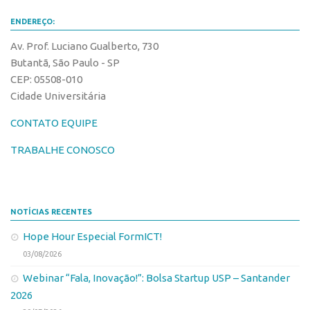
CEPIX
ENDEREÇO:
CPEs
Av. Prof. Luciano Gualberto, 730
Butantã, São Paulo - SP
INCTs
CEP: 05508-010
PRPI/USP
Cidade Universitária
InovaUSP
CONTATO EQUIPE
Comunicação
TRABALHE CONOSCO
Eventos
Agenda AUSPIN
Fala Inovação
NOTÍCIAS RECENTES
Premiações
Hope Hour Especial FormICT!
Edição 2025
03/08/2026
Edição 2021
Webinar “Fala, Inovação!”: Bolsa Startup USP – Santander
2026
Edição 2019