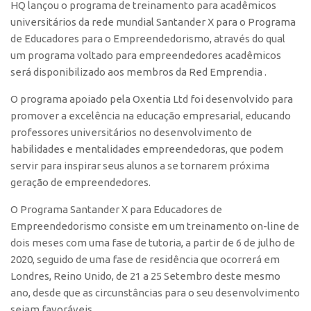
HQ lançou o programa de treinamento para acadêmicos
Polo São Carlos
universitários da rede mundial Santander X para o Programa
Programas
de Educadores para o Empreendedorismo, através do qual
um programa voltado para empreendedores acadêmicos
Bolsa Empreendedorismo
será disponibilizado aos membros da Red Emprendia .
Bolsa Startup USP
O programa apoiado pela Oxentia Ltd foi desenvolvido para
PGI-USP
promover a excelência na educação empresarial, educando
Conexão USP
professores universitários no desenvolvimento de
habilidades e mentalidades empreendedoras, que podem
Conexão Inter-USP
servir para inspirar seus alunos a se tornarem próxima
Leis e Normas
geração de empreendedores.
Portal do Inventor
O Programa Santander X para Educadores de
Inteligência Competitiva
Empreendedorismo consiste em um treinamento on-line de
Editais
dois meses com uma fase de tutoria, a partir de 6 de julho de
2020, seguido de uma fase de residência que ocorrerá em
Pesquisa na USP
Londres, Reino Unido, de 21 a 25 Setembro deste mesmo
EMBRAPIIs
ano, desde que as circunstâncias para o seu desenvolvimento
sejam favoráveis.
CEPIDs