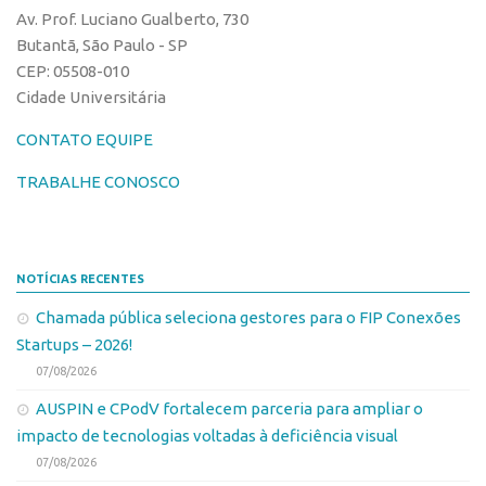
Av. Prof. Luciano Gualberto, 730
Banco de Patentes
Butantã, São Paulo - SP
Patentes em Destaque
CEP: 05508-010
Inteligência Competitiva
Cidade Universitária
Showroom de Tecnologias
CONTATO EQUIPE
Empreendedorismo
TRABALHE CONOSCO
Jornada Empreendedora
Bolsas
Bolsa Empreendedorismo
NOTÍCIAS RECENTES
Bolsa Startup USP
Chamada pública seleciona gestores para o FIP Conexões
Startups – 2026!
Prêmio USP de Empreendedorismo
07/08/2026
Entidades
AUSPIN e CPodV fortalecem parceria para ampliar o
Pesquisa
impacto de tecnologias voltadas à deficiência visual
EMBRAPIIs
07/08/2026