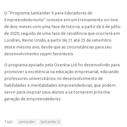
Edição 2017
O “Programa Santander X para Educadores de
Inovação em Números
Empreendedorismo” consiste em um treinamento on-line
Propriedade Intelectual
de dois meses com uma fase de tutoria, a partir de 6 de julho
de 2020, seguido de uma fase de residência que ocorrerá em
Formas de Proteção
Londres, Reino Unido, a partir de 21 até 25 de setembro
Patentes
deste mesmo ano, desde que as circunstâncias para seu
Marcas
desenvolvimento sejam favoráveis.
Softwares
O programa apoiado pela Oxentia Ltd foi desenvolvido para
Cultivares
promover a excelência na educação empresarial, educando
professores universitários no desenvolvimento de
Desenho Industrial
habilidades e mentalidades empreendedoras, que podem
Buscar Anterioridade
servir para inspirar seus alunos a se tornarem próxima
geração de empreendedores.
Como solicitar
Portal do Inventor
VPI – Vocação para Inovação
Tags:
santander
Santander X