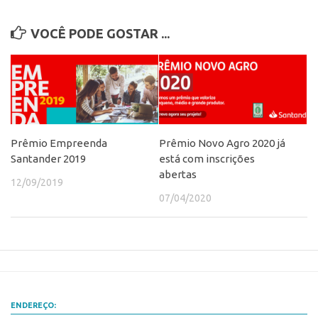
Patrimônio Genético
Leis e Normas
VOCÊ PODE GOSTAR ...
Transferência de Tecnologia
Editais de TT
PD&I
Convênios
Prêmio Empreenda
Prêmio Novo Agro 2020 já
Chamamento
Santander 2019
está com inscrições
Parcerias PD&I
abertas
12/09/2019
PIPE/FAPESP
07/04/2020
SPRINT
Exceções
Programas
Conexão USP
ENDEREÇO:
Conexão Inter-USP