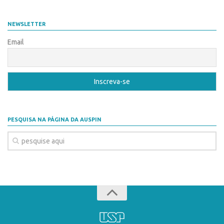
CEPIDs
CEPIX
NEWSLETTER
CPEs
Email
INCTs
PRPI/USP
InovaUSP
Eventos
PESQUISA NA PÁGINA DA AUSPIN
Bússola da Inovação
Agenda AUSPIN
SGE
Fala Inovação (Webinar)
SciBiz