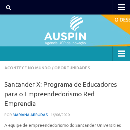
AUSPIN
Portal do Inventor
Hub USP Inovação
Portal de Atendimento
Agência
ACONTECE NO MUNDO
/
OPORTUNIDADES
Institucional
Santander X: Programa de Educadores
Coordenação
para o Empreendedorismo Red
Polos
Emprendia
Polo Capital
POR
MARIANA ARRUDAS
· 16/06/2020
Polo Lorena
A equipe de empreendedorismo do Santander Universities
Polo Ribeirão Preto