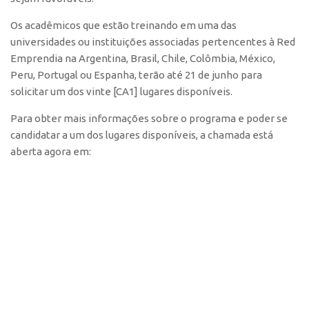
CEPIX
Os acadêmicos que estão treinando em uma das
universidades ou instituições associadas pertencentes à Red
CPEs
Emprendia na Argentina, Brasil, Chile, Colômbia, México,
INCTs
Peru, Portugal ou Espanha, terão até 21 de junho para
PRPI/USP
solicitar um dos vinte [CA1] lugares disponíveis.
InovaUSP
Para obter mais informações sobre o programa e poder se
candidatar a um dos lugares disponíveis, a chamada está
Comunicação
aberta agora em:
Eventos
Agenda AUSPIN
Fala Inovação
Premiações
Edição 2025
Edição 2021
Edição 2019