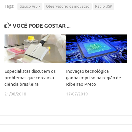
Tags:
Glauco Arbix
Observatório da inovação
Rádio USP
CEPIX
CPEs
VOCÊ PODE GOSTAR ...
INCTs
PRPI/USP
InovaUSP
Comunicação
Eventos
Especialistas discutem os
Inovação tecnológica
problemas que cercam a
ganha impulso na região de
Agenda AUSPIN
ciência brasileira
Ribeirão Preto
Fala Inovação
21/08/2018
17/07/2019
Premiações
Edição 2025
Edição 2021
Edição 2019