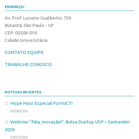
Edição 2017
ENDEREÇO:
Inovação em Números
Av. Prof. Luciano Gualberto, 730
Butantã, São Paulo - SP
Propriedade Intelectual
CEP: 05508-010
Formas de Proteção
Cidade Universitária
Patentes
CONTATO EQUIPE
Marcas
TRABALHE CONOSCO
Softwares
Cultivares
Desenho Industrial
NOTÍCIAS RECENTES
Buscar Anterioridade
Hope Hour Especial FormICT!
Como solicitar
03/08/2026
Portal do Inventor
Webinar “Fala, Inovação!”: Bolsa Startup USP – Santander
VPI – Vocação para Inovação
2026
29/07/2026