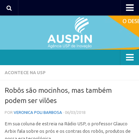
AUSPIN
Portal do Inventor
Hub USP Inovação
Portal de Atendimento
Agência
ACONTECE NA USP
Institucional
Robôs são mocinhos, mas também
Coordenação
podem ser vilões
Polos
POR
VERONICA POLI BARBOSA
· 06/03/2018
Polo Capital
Em sua coluna de estreia na Rádio USP, o professor Glauco
Polo Lorena
Arbix fala sobre os prós e os contras dos robôs, produtos de
Polo Ribeirão Preto
nossa era tecnológica