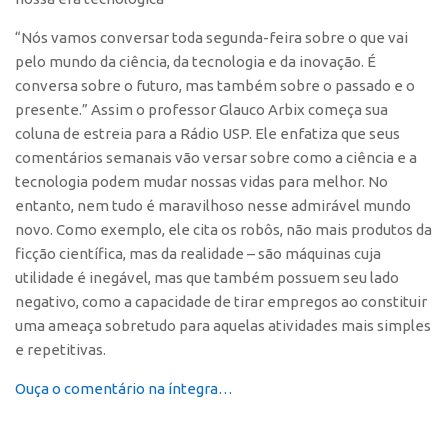
Polo São Carlos
“Nós vamos conversar toda segunda-feira sobre o que vai
Programas
pelo mundo da ciência, da tecnologia e da inovação. É
Bolsa Empreendedorismo
conversa sobre o futuro, mas também sobre o passado e o
presente.” Assim o professor Glauco Arbix começa sua
Bolsa Startup USP
coluna de estreia para a Rádio USP. Ele enfatiza que seus
PGI-USP
comentários semanais vão versar sobre como a ciência e a
tecnologia podem mudar nossas vidas para melhor. No
Conexão USP
entanto, nem tudo é maravilhoso nesse admirável mundo
Conexão Inter-USP
novo. Como exemplo, ele cita os robôs, não mais produtos da
Leis e Normas
ficção científica, mas da realidade – são máquinas cuja
utilidade é inegável, mas que também possuem seu lado
Portal do Inventor
negativo, como a capacidade de tirar empregos ao constituir
Inteligência Competitiva
uma ameaça sobretudo para aquelas atividades mais simples
Editais
e repetitivas.
Pesquisa na USP
Ouça o comentário na íntegra…
EMBRAPIIs
CEPIDs