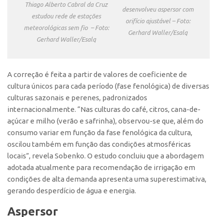
Thiago Alberto Cabral da Cruz
CEPIDs
desenvolveu aspersor com
estudou rede de estações
orifício ajustável – Foto:
CEPIX
meteorológicas sem fio – Foto:
Gerhard Waller/Esalq
CPEs
Gerhard Waller/Esalq
INCTs
PRPI/USP
A correção é feita a partir de valores de coeficiente de
cultura únicos para cada período (fase fenológica) de diversas
InovaUSP
culturas sazonais e perenes, padronizados
Eventos
internacionalmente. “Nas culturas do café, citros, cana-de-
Bússola da Inovação
açúcar e milho (verão e safrinha), observou-se que, além do
consumo variar em função da fase fenológica da cultura,
Agenda AUSPIN
oscilou também em função das condições atmosféricas
SGE
locais”, revela Sobenko. O estudo concluiu que a abordagem
adotada atualmente para recomendação de irrigação em
Fala Inovação (Webinar)
condições de alta demanda apresenta uma superestimativa,
SciBiz
gerando desperdício de água e energia.
Aspersor