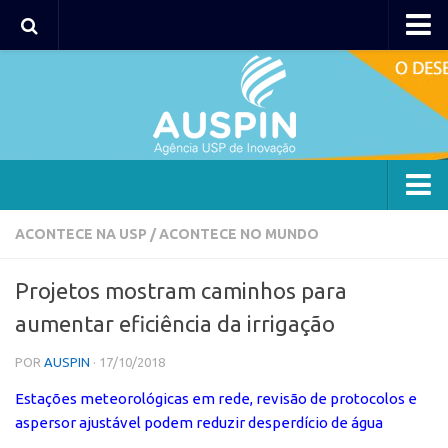
AUSPIN
Portal do Inventor
Hub USP Inovação
Portal de Atendimento
Agência
ACONTECE NA USP
/
ACONTECE NO MUNDO
Institucional
Projetos mostram caminhos para
Coordenação
aumentar eficiência da irrigação
Polos
POR
AUSPIN
· 17/10/2018
Polo Capital
Estações meteorológicas em rede, revisão de protocolos e
Polo Lorena
aspersor ajustável podem reduzir desperdício de água
Polo Ribeirão Preto