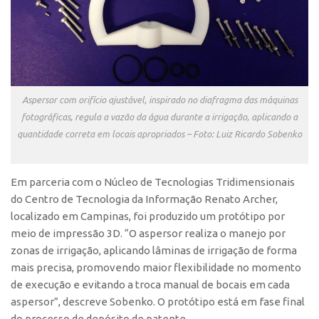
Aspersor com orifício ajustável, inspirado no diafragma das máquinas
fotográficas, regula a vazão da água durante a irrigação, aplicando a
quantidade correta em locais apropriados – Foto: Luiz Ricardo Sobenko
Em parceria com o Núcleo de Tecnologias Tridimensionais
do Centro de Tecnologia da Informação Renato Archer,
localizado em Campinas, foi produzido um protótipo por
meio de impressão 3D. “O aspersor realiza o manejo por
zonas de irrigação, aplicando lâminas de irrigação de forma
mais precisa, promovendo maior flexibilidade no momento
de execução e evitando a troca manual de bocais em cada
aspersor”, descreve Sobenko. O protótipo está em fase final
do processo de depósito de patente.