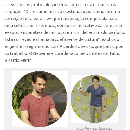
a revisão dos protocolos internacionais para o manejo da
Banco de Patentes
irrigação. “O consumo hídrico é estimado por meio de uma
Patentes em Destaque
correção feita para a evapotranspiração computada para
uma cultura de referência, sendo um indicativo da demanda
Inteligência Competitiva
evapotranspirativa de um local em um determinado período.
Showroom de Tecnologias
Esta correção é chamada coeficiente de cultura”, explica o
Empreendedorismo
engenheiro agrônomo Luiz Ricardo Sobenko, que participou
do trabalho. O Gepema é coordenado pelo professor Fabio
Jornada Empreendedora
Ricardo Marin.
Bolsas
Bolsa Empreendedorismo
Bolsa Startup USP
Prêmio USP de Empreendedorismo
Entidades
Pesquisa
EMBRAPIIs
Luiz Ricardo Sobenko