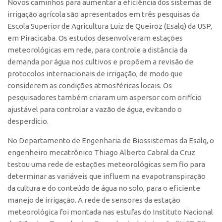
Novos caminhos para aumentar a eficiência dos sistemas de
irrigação agrícola são apresentados em três pesquisas da
CEPIX
Escola Superior de Agricultura Luiz de Queiroz (Esalq) da USP,
CPEs
em Piracicaba. Os estudos desenvolveram estações
INCTs
meteorológicas em rede, para controle a distância da
demanda por água nos cultivos e propõem a revisão de
PRPI/USP
protocolos internacionais de irrigação, de modo que
InovaUSP
considerem as condições atmosféricas locais. Os
pesquisadores também criaram um aspersor com orifício
Comunicação
ajustável para controlar a vazão de água, evitando o
Eventos
desperdício.
Agenda AUSPIN
No Departamento de Engenharia de Biossistemas da Esalq, o
Fala Inovação
engenheiro mecatrônico Thiago Alberto Cabral da Cruz
Premiações
testou uma rede de estações meteorológicas sem fio para
determinar as variáveis que influem na evapotranspiração
Edição 2025
da cultura e do conteúdo de água no solo, para o eficiente
Edição 2021
manejo de irrigação. A rede de sensores da estação
meteorológica foi montada nas estufas do Instituto Nacional
Edição 2019