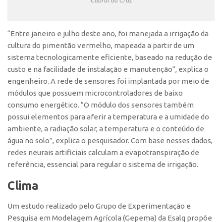
Patrimônio Genético
Leis e Normas
“Entre janeiro e julho deste ano, foi manejada a irrigação da
Transferência de Tecnologia
cultura do pimentão vermelho, mapeada a partir de um
Editais de TT
sistema tecnologicamente eficiente, baseado na redução de
PD&I
custo e na facilidade de instalação e manutenção”, explica o
engenheiro. A rede de sensores foi implantada por meio de
Convênios
módulos que possuem microcontroladores de baixo
Chamamento
consumo energético. “O módulo dos sensores também
possui elementos para aferir a temperatura e a umidade do
Parcerias PD&I
ambiente, a radiação solar, a temperatura e o conteúdo de
PIPE/FAPESP
água no solo”, explica o pesquisador. Com base nesses dados,
SPRINT
redes neurais artificiais calculam a evapotranspiração de
referência, essencial para regular o sistema de irrigação.
Exceções
Clima
Programas
Conexão USP
Um estudo realizado pelo Grupo de Experimentação e
Conexão Inter-USP
Pesquisa em Modelagem Agrícola (Gepema) da Esalq propõe