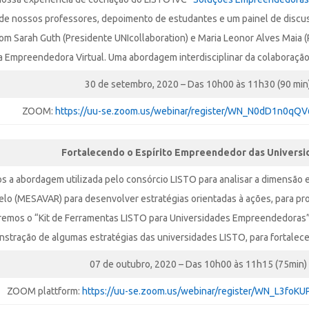
 nossos professores, depoimento de estudantes e um painel de discussã
com Sarah Guth (Presidente UNIcollaboration) e Maria Leonor Alves Maia
 Empreendedora Virtual. Uma abordagem interdisciplinar da colaboração 
30 de setembro, 2020 – Das 10h00 às 11h30 (90 min
ZOOM:
https://uu-se.zoom.us/webinar/register/WN_N0dD1n0q
Fortalecendo o Espírito
Empreendedor das Universi
 a abordagem utilizada pelo consórcio LISTO para analisar a dimensão
elo (MESAVAR) para desenvolver estratégias orientadas à ações, para 
emos o “Kit de Ferramentas LISTO para Universidades Empreendedoras
stração de algumas estratégias das universidades LISTO, para fortale
07 de outubro, 2020 – Das 10h00 às 11h15 (75min)
ZOOM plattform:
https://uu-se.zoom.us/webinar/register/WN_L3foK