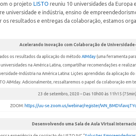
com o projeto
LISTO
reuniu 10 universidades da Europa e
tre universidade e indústria, ensino de empreendedorism
 os resultados e entregas da colaboração, estamos orga
Acelerando Inovação com
Colaboração de Universidade-
ados os resultados da aplicação do método
AIMday
(uma ferramenta par
universidades na América Latina, compartilhar recomendações e realizar 
ersidade-Indústria na América Latina: Lições aprendidas da aplicação 
TO AIMday. Adicionalmente, ressaltaremos o papel da colaboração em 
23 de setembro, 2020 – Das 10h00 às 11h15 (75min
ZOOM:
https://uu-se.zoom.us/webinar/register/WN_BMDVlavqT
Desenvolvendo uma Sala de Aula
Virtual Internaci
ssa experiência de cocriação do LISTO IVC “
Soluções Empreendedoras 