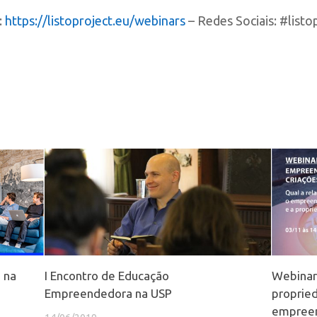
:
https://listoproject.eu/webinars
– Redes Sociais: #listo
 na
I Encontro de Educação
Webinar 
Empreendedora na USP
propried
empree