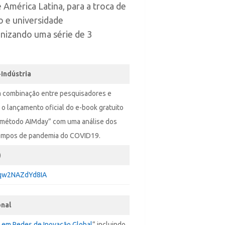
 América Latina, para a troca de
o e universidade
nizando uma série de 3
Indústria
a combinação entre pesquisadores e
o lançamento oficial do e-book gratuito
do método AIMday” com uma análise dos
tempos de pandemia do COVID19.
)
Yqw2NAZdYd8IA
onal
em Redes de Inovação Global
” incluindo