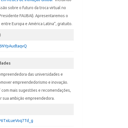
o sobre o futuro da troca virtual no
 (Presidente FAUBAI). Apresentaremos o
entre Europa e América Latina”, gratuito.
)
QV6NYpAudtaqvQ
dades
 empreendedora das universidades e
promover empreendedorismo e inovação.
” com mais sugestões e recomendações,
cer sua ambição empreendedora.
UP6TxiLueVoq7Td_g