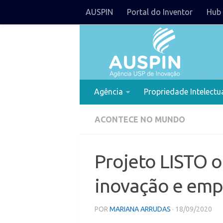
AUSPIN
Portal do Inventor
Hub 
Agência
Propriedade Intelectu
ACONTECE NO MUNDO
Projeto LISTO o
inovação e em
POR
MARIANA ARRUDAS
· 18/09/2020