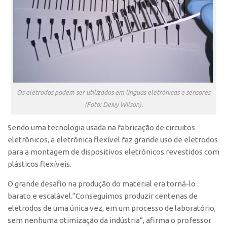
CEPIX
CPEs
INCTs
PRPI/USP
InovaUSP
Os eletrodos podem ser utilizados em línguas eletrônicas e sensores
Comunicação
(Foto: Deivy Wilson).
Eventos
Sendo uma tecnologia usada na fabricação de circuitos
Agenda AUSPIN
eletrônicos, a eletrônica flexível faz grande uso de eletrodos
Fala Inovação
para a montagem de dispositivos eletrônicos revestidos com
plásticos flexíveis.
Premiações
O grande desafio na produção do material era torná-lo
Edição 2025
barato e escalável.“Conseguimos produzir centenas de
Edição 2021
eletrodos de uma única vez, em um processo de laboratório,
Edição 2019
sem nenhuma otimização da indústria”, afirma o professor