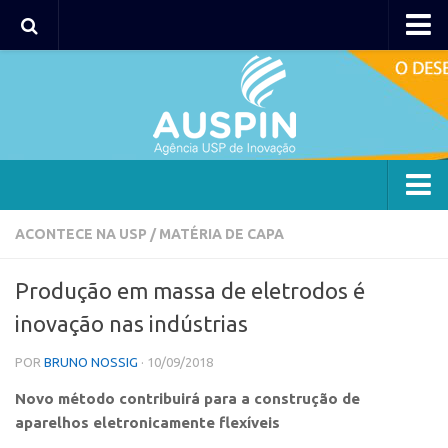
AUSPIN
Portal do Inventor
Hub USP Inovação
Portal de Atendimento
Agência
ACONTECE NA USP
/
MATÉRIA DE CAPA
Institucional
Produção em massa de eletrodos é
Coordenação
inovação nas indústrias
Polos
POR
BRUNO NOSSIG
· 10/09/2018
Polo Capital
Novo método contribuirá para a construção de
Polo Lorena
aparelhos eletronicamente flexíveis
Polo Ribeirão Preto