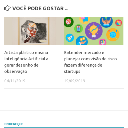
CEPIDs
VOCÊ PODE GOSTAR ...
CEPIX
CPEs
INCTs
PRPI/USP
InovaUSP
Artista plástico ensina
Entender mercado e
Inteligência Artificial a
planejar com visão de risco
Eventos
gerar desenho de
fazem diferença de
Bússola da Inovação
observação
startups
Agenda AUSPIN
04/11/2019
19/09/2019
SGE
Fala Inovação (Webinar)
SciBiz
ENDEREÇO: