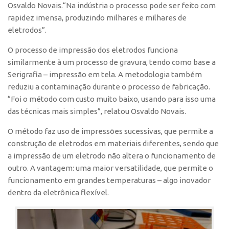
Osvaldo Novais.“Na indústria o processo pode ser feito com
Edição 2017
rapidez imensa, produzindo milhares e milhares de
Inovação em Números
eletrodos”.
Propriedade Intelectual
O processo de impressão dos eletrodos funciona
Formas de Proteção
similarmente à um processo de gravura, tendo como base a
Serigrafia – impressão em tela. A metodologia também
Patentes
reduziu a contaminação durante o processo de fabricação.
Marcas
“Foi o método com custo muito baixo, usando para isso uma
das técnicas mais simples”, relatou Osvaldo Novais.
Softwares
Cultivares
O método faz uso de impressões sucessivas, que permite a
construção de eletrodos em materiais diferentes, sendo que
Desenho Industrial
a impressão de um eletrodo não altera o funcionamento de
Buscar Anterioridade
outro. A vantagem: uma maior versatilidade, que permite o
Como solicitar
funcionamento em grandes temperaturas – algo inovador
dentro da eletrônica flexível.
Portal do Inventor
VPI – Vocação para Inovação