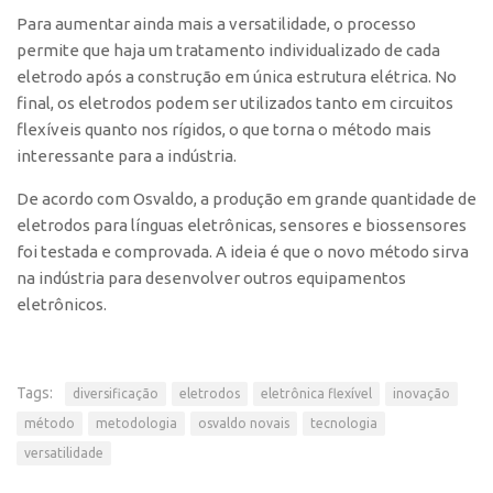
Para aumentar ainda mais a versatilidade, o processo
Banco de Patentes
permite que haja um tratamento individualizado de cada
Patentes em Destaque
eletrodo após a construção em única estrutura elétrica. No
Inteligência Competitiva
final, os eletrodos podem ser utilizados tanto em circuitos
flexíveis quanto nos rígidos, o que torna o método mais
Showroom de Tecnologias
interessante para a indústria.
Empreendedorismo
De acordo com Osvaldo, a produção em grande quantidade de
Jornada Empreendedora
eletrodos para línguas eletrônicas, sensores e biossensores
Bolsas
foi testada e comprovada. A ideia é que o novo método sirva
na indústria para desenvolver outros equipamentos
Bolsa Empreendedorismo
eletrônicos.
Bolsa Startup USP
Prêmio USP de Empreendedorismo
Tags:
Entidades
diversificação
eletrodos
eletrônica flexível
inovação
método
metodologia
osvaldo novais
tecnologia
Pesquisa
versatilidade
EMBRAPIIs