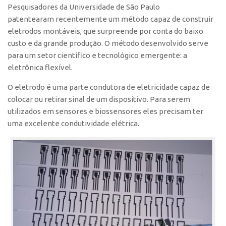
Pesquisadores da Universidade de São Paulo
Polo São Carlos
patentearam recentemente um método capaz de construir
Programas
eletrodos montáveis, que surpreende por conta do baixo
Bolsa Empreendedorismo
custo e da grande produção. O método desenvolvido serve
para um setor científico e tecnológico emergente: a
Bolsa Startup USP
eletrônica flexível.
PGI-USP
O eletrodo é uma parte condutora de eletricidade capaz de
Conexão USP
colocar ou retirar sinal de um dispositivo. Para serem
Conexão Inter-USP
utilizados em sensores e biossensores eles precisam ter
uma excelente condutividade elétrica.
Leis e Normas
Portal do Inventor
Inteligência Competitiva
Editais
Pesquisa na USP
EMBRAPIIs
CEPIDs