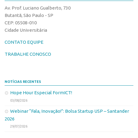
Patrimônio Genético
Av. Prof. Luciano Gualberto, 730
Leis e Normas
Butantã, São Paulo - SP
Transferência de Tecnologia
CEP: 05508-010
Cidade Universitária
Editais de TT
CONTATO EQUIPE
PD&I
Convênios
TRABALHE CONOSCO
Chamamento
Parcerias PD&I
NOTÍCIAS RECENTES
PIPE/FAPESP
Hope Hour Especial FormICT!
SPRINT
03/08/2026
Exceções
Webinar “Fala, Inovação!”: Bolsa Startup USP – Santander
Programas
2026
Conexão USP
29/07/2026
Conexão Inter-USP