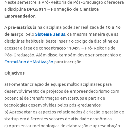
Neste semestre, a Pró-Reitoria de Pós-Graduação oferecerá
Polo São Carlos
a disciplina
DPG5011 – Formação de Cientista
Programas
Empreendedor
.
Bolsa Empreendedorismo
A
pré-matrícula
na disciplina pode ser realizada de
10 a 16
Bolsa Startup USP
de março
, pelo
Sistema Janus
, da mesma maneira que as
disciplinas habituais, basta inserir o código da disciplina ou
PGI-USP
acessar a área de concentração 110499 – Pró-Reitoria de
Conexão USP
Pós-Graduação. Além disso, também deve ser preenchido o
Formulário de Motivação
para inscrição.
Conexão Inter-USP
Leis e Normas
Objetivos
Portal do Inventor
a) Fomentar criação de equipes multidisciplinares para
Inteligência Competitiva
desenvolvimento de projetos de empreendedorismo com
potencial de transformação em startups a partir de
Editais
tecnologias desenvolvidas pelos pós-graduandos;
Pesquisa na USP
b) Apresentar os aspectos relacionados à criação e gestão de
startup em diferentes setores de atividade econômica;
EMBRAPIIs
c) Apresentar metodologias de elaboração e apresentação
CEPIDs