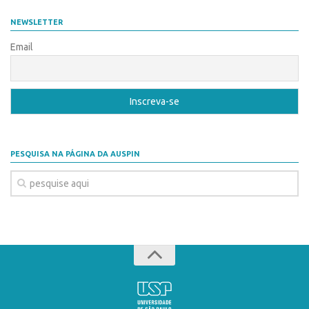
Banco de Patentes
NEWSLETTER
Patentes em Destaque
Email
Inteligência Competitiva
Showroom de Tecnologias
Empreendedorismo
Jornada Empreendedora
Bolsas
PESQUISA NA PÁGINA DA AUSPIN
Bolsa Empreendedorismo
Bolsa Startup USP
Prêmio USP de Empreendedorismo
Entidades
Pesquisa
EMBRAPIIs