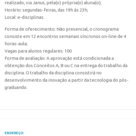
realizado, via Janus, pela(o) própria(o) aluna(o);
Edição 2017
Horário: segundas-feiras, das 19h às 23h;
Inovação em Números
Local: e-disciplinas.
Propriedade Intelectual
Forma de oferecimento: Não presencial, o cronograma
consiste em 12 encontros semanais síncronos on-line de 4
Formas de Proteção
horas-aula;
Patentes
Vagas para alunos regulares: 100
Marcas
Forma de avaliação: A aprovação está condicionada a
obtenção dos Conceitos A, B ou C na entrega do trabalho da
Softwares
disciplina. O trabalho da disciplina consistirá no
Cultivares
desenvolvimento da inovação a partir da tecnologia do pós-
Desenho Industrial
graduando.
Buscar Anterioridade
Como solicitar
Portal do Inventor
VPI – Vocação para Inovação
ENDEREÇO: