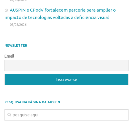
Patrimônio Genético
AUSPIN e CPodV fortalecem parceria para ampliar o
Leis e Normas
impacto de tecnologias voltadas à deficiência visual
Transferência de Tecnologia
07/08/2026
Editais de TT
PD&I
NEWSLETTER
Convênios
Email
Chamamento
Parcerias PD&I
PIPE/FAPESP
SPRINT
Exceções
PESQUISA NA PÁGINA DA AUSPIN
Programas
Conexão USP
Conexão Inter-USP