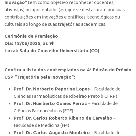
Inovação”
tem como objetivo reconhecer docentes,
Polo São Carlos
ativos(as) ou aposentados(as), que se destacaram por suas
Programas
contribuições em inovações científicas, tecnológicas ou
culturais ao longo de suas trajetórias acadêmicas.
Bolsa Empreendedorismo
Bolsa Startup USP
Cerimônia de Premiação
Dia: 18/06/2025, às 9h
PGI-USP
Local: Sala do Conselho Universitário (CO)
Conexão USP
Conexão Inter-USP
Confira a lista dos contemplados na 4ª Edição do Prêmio
Leis e Normas
USP “Trajetória pela Inovação”:
Portal do Inventor
Prof. Dr. Norberto Peporine Lopes
– Faculdade de
Inteligência Competitiva
Ciências Farmacêuticas de Ribeirão Preto (FCFRP)
Prof. Dr. Humberto Gomes Ferraz
– Faculdade de
Editais
Ciências Farmacêuticas (FCF)
Pesquisa na USP
Prof. Dr. Carlos Roberto Ribeiro de Carvalho
–
Faculdade de Medicina (FM)
EMBRAPIIs
Prof. Dr. Carlos Augusto Monteiro
– Faculdade de
CEPIDs