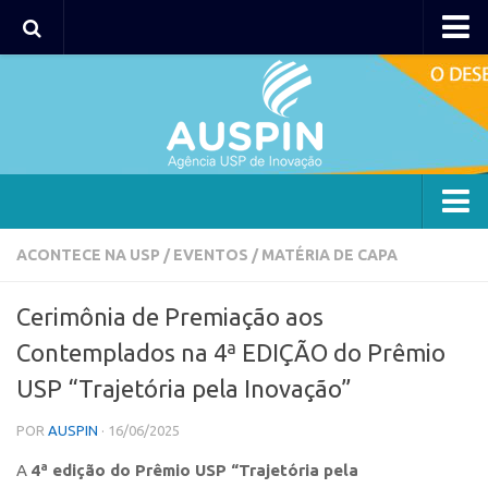
AUSPIN
Portal do Inventor
Hub USP Inovação
Portal de Atendimento
Agência
ACONTECE NA USP
/
EVENTOS
/
MATÉRIA DE CAPA
Institucional
Cerimônia de Premiação aos
Coordenação
Contemplados na 4ª EDIÇÃO do Prêmio
Polos
USP “Trajetória pela Inovação”
Polo Capital
POR
AUSPIN
· 16/06/2025
Polo Lorena
A
4ª edição do Prêmio USP “Trajetória pela
Polo Ribeirão Preto