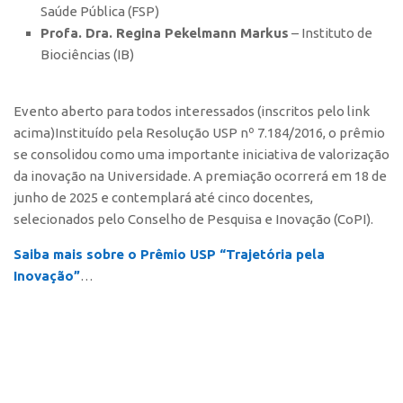
Saúde Pública (FSP)
CEPIX
Profa. Dra. Regina Pekelmann Markus
– Instituto de
Biociências (IB)
CPEs
INCTs
Evento aberto para todos interessados (inscritos pelo link
PRPI/USP
acima)Instituído pela Resolução USP nº 7.184/2016, o prêmio
InovaUSP
se consolidou como uma importante iniciativa de valorização
da inovação na Universidade. A premiação ocorrerá em 18 de
Comunicação
junho de 2025 e contemplará até cinco docentes,
Eventos
selecionados pelo Conselho de Pesquisa e Inovação (CoPI).
Agenda AUSPIN
Saiba mais sobre o Prêmio USP “Trajetória pela
Fala Inovação
Inovação”
…
Premiações
Edição 2025
Edição 2021
Edição 2019