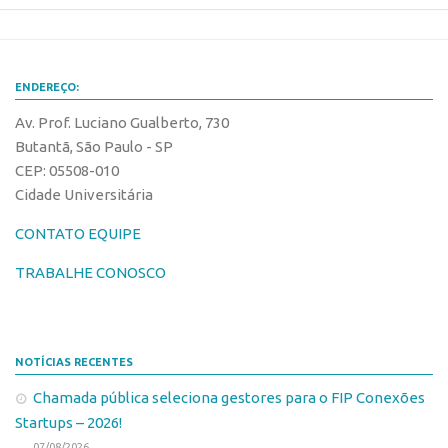
Edição 2017
Inovação em Números
Propriedade Intelectual
ENDEREÇO:
Formas de Proteção
Av. Prof. Luciano Gualberto, 730
Butantã, São Paulo - SP
Patentes
CEP: 05508-010
Marcas
Cidade Universitária
Softwares
CONTATO EQUIPE
Cultivares
TRABALHE CONOSCO
Desenho Industrial
Buscar Anterioridade
Como solicitar
NOTÍCIAS RECENTES
Portal do Inventor
Chamada pública seleciona gestores para o FIP Conexões
VPI – Vocação para Inovação
Startups – 2026!
07/08/2026