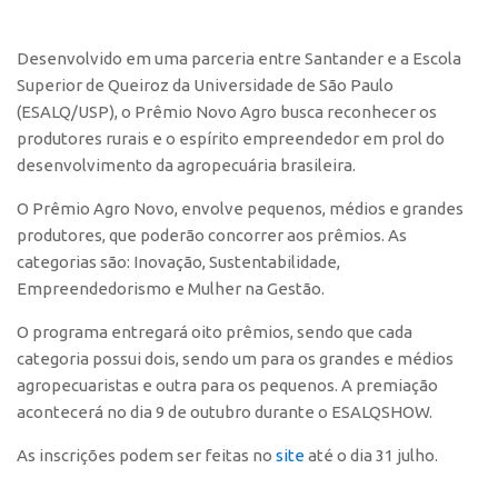
Polo São Carlos
Programas
Desenvolvido em uma parceria entre Santander e a Escola
Superior de Queiroz da Universidade de São Paulo
Bolsa Empreendedorismo
(ESALQ/USP), o Prêmio Novo Agro busca reconhecer os
Bolsa Startup USP
produtores rurais e o espírito empreendedor em prol do
desenvolvimento da agropecuária brasileira.
PGI-USP
Conexão USP
O Prêmio Agro Novo, envolve pequenos, médios e grandes
produtores, que poderão concorrer aos prêmios. As
Conexão Inter-USP
categorias são: Inovação, Sustentabilidade,
Leis e Normas
Empreendedorismo e Mulher na Gestão.
Portal do Inventor
O programa entregará oito prêmios, sendo que cada
Inteligência Competitiva
categoria possui dois, sendo um para os grandes e médios
agropecuaristas e outra para os pequenos. A premiação
Editais
acontecerá no dia 9 de outubro durante o ESALQSHOW.
Pesquisa na USP
As inscrições podem ser feitas no
site
até o dia 31 julho.
EMBRAPIIs
CEPIDs