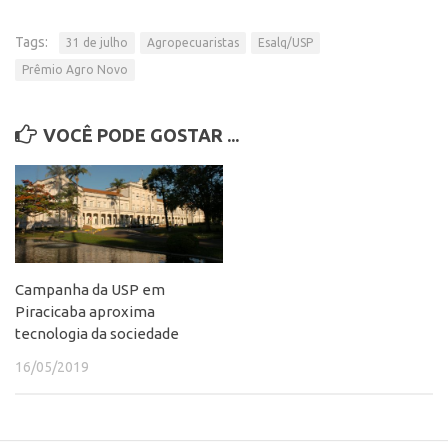
CEPIX
Tags:
31 de julho
Agropecuaristas
Esalq/USP
CPEs
Prêmio Agro Novo
INCTs
PRPI/USP
VOCÊ PODE GOSTAR ...
InovaUSP
Comunicação
Eventos
Agenda AUSPIN
Campanha da USP em
Fala Inovação
Piracicaba aproxima
Premiações
tecnologia da sociedade
Edição 2025
16/05/2019
Edição 2021
Edição 2019