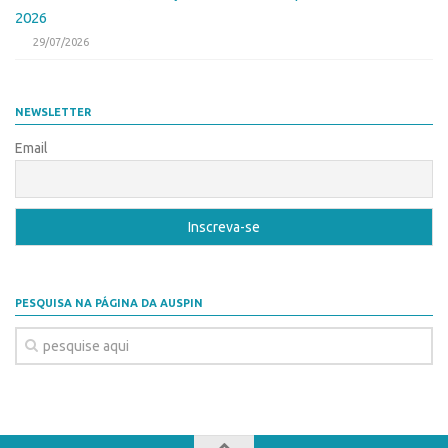
Patrimônio Genético
2026
Leis e Normas
29/07/2026
Transferência de Tecnologia
Editais de TT
NEWSLETTER
PD&I
Email
Convênios
Chamamento
Parcerias PD&I
PIPE/FAPESP
SPRINT
PESQUISA NA PÁGINA DA AUSPIN
Exceções
Programas
Conexão USP
Conexão Inter-USP