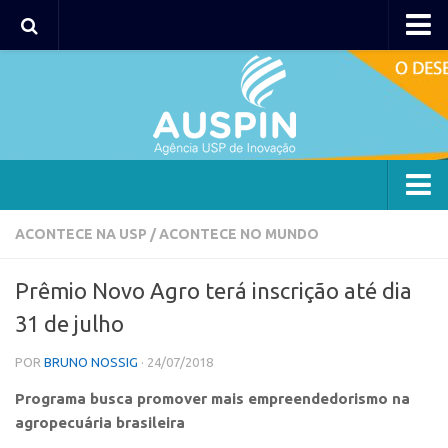
AUSPIN
Portal do Inventor
Hub USP Inovação
Portal de Atendimento
Agência
ACONTECE NA USP
/
ACONTECE NO MUNDO
Institucional
Prêmio Novo Agro terá inscrição até dia
Coordenação
31 de julho
Polos
POR
BRUNO NOSSIG
· 24/07/2018
Polo Capital
Programa busca promover mais empreendedorismo na
Polo Lorena
agropecuária brasileira
Polo Ribeirão Preto