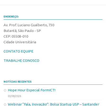
Edição 2017
Inovação em Números
ENDEREÇO:
Propriedade Intelectual
Av. Prof. Luciano Gualberto, 730
Formas de Proteção
Butantã, São Paulo - SP
Patentes
CEP: 05508-010
Cidade Universitária
Marcas
CONTATO EQUIPE
Softwares
Cultivares
TRABALHE CONOSCO
Desenho Industrial
Buscar Anterioridade
NOTÍCIAS RECENTES
Como solicitar
Hope Hour Especial FormICT!
Portal do Inventor
03/08/2026
VPI – Vocação para Inovação
Webinar “Fala, Inovação!”: Bolsa Startup USP – Santander