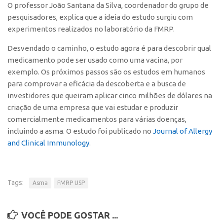
O professor João Santana da Silva, coordenador do grupo de
CEPIX
pesquisadores, explica que a ideia do estudo surgiu com
experimentos realizados no laboratório da FMRP.
CPEs
Desvendado o caminho, o estudo agora é para descobrir qual
INCTs
medicamento pode ser usado como uma vacina, por
PRPI/USP
exemplo. Os próximos passos são os estudos em humanos
InovaUSP
para comprovar a eficácia da descoberta e a busca de
investidores que queiram aplicar cinco milhões de dólares na
Comunicação
criação de uma empresa que vai estudar e produzir
Eventos
comercialmente medicamentos para várias doenças,
incluindo a asma. O estudo foi publicado no
Agenda AUSPIN
Journal of Allergy
and Clinical Immunology
.
Fala Inovação
Premiações
Edição 2025
Tags:
Asma
FMRP USP
Edição 2021
Edição 2019
VOCÊ PODE GOSTAR ...