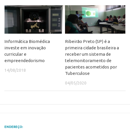
Edição 2017
Inovação em Números
Propriedade Intelectual
Formas de Proteção
Informática Biomédica
Ribeirão Preto (SP) é a
Patentes
investe em inovação
primeira cidade brasileira a
curricular e
receber um sistema de
Marcas
empreendedorismo
telemonitoramento de
Softwares
pacientes acometidos por
14/08/2018
Tuberculose
Cultivares
Desenho Industrial
04/05/2020
Buscar Anterioridade
Como solicitar
Portal do Inventor
VPI – Vocação para Inovação
ENDEREÇO: