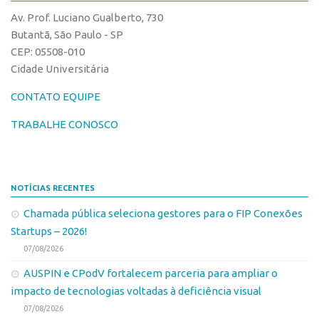
Patrimônio Genético
Av. Prof. Luciano Gualberto, 730
Leis e Normas
Butantã, São Paulo - SP
Transferência de Tecnologia
CEP: 05508-010
Cidade Universitária
Editais de TT
CONTATO EQUIPE
PD&I
Convênios
TRABALHE CONOSCO
Chamamento
Parcerias PD&I
NOTÍCIAS RECENTES
PIPE/FAPESP
Chamada pública seleciona gestores para o FIP Conexões
SPRINT
Startups – 2026!
Exceções
07/08/2026
Programas
AUSPIN e CPodV fortalecem parceria para ampliar o
Conexão USP
impacto de tecnologias voltadas à deficiência visual
07/08/2026
Conexão Inter-USP