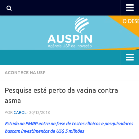
AUSPIN
Portal do Inventor
Hub USP Inovação
Portal de Atendimento
Agência
ACONTECE NA USP
Institucional
Pesquisa está perto da vacina contra
Coordenação
asma
Polos
POR
CAROL
· 20/12/2018
Polo Capital
Estudo na FMRP entra na fase de testes clínicos e pesquisadores
Polo Lorena
buscam investimentos de US$ 5 milhões
Polo Ribeirão Preto