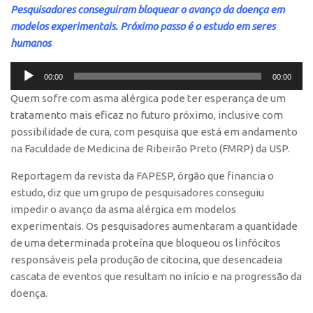
Pesquisadores conseguiram bloquear o avanço da doença em
Polo São Carlos
modelos experimentais. Próximo passo é o estudo em seres
Programas
humanos
Bolsa Empreendedorismo
Tocador
00:00
00:00
Bolsa Startup USP
de
Quem sofre com asma alérgica pode ter esperança de um
áudio
PGI-USP
tratamento mais eficaz no futuro próximo, inclusive com
Conexão USP
possibilidade de cura, com pesquisa que está em andamento
na Faculdade de Medicina de Ribeirão Preto (FMRP) da USP.
Conexão Inter-USP
Leis e Normas
Reportagem da revista da FAPESP, órgão que financia o
estudo, diz que um grupo de pesquisadores conseguiu
Portal do Inventor
impedir o avanço da asma alérgica em modelos
Inteligência Competitiva
experimentais. Os pesquisadores aumentaram a quantidade
de uma determinada proteína que bloqueou os linfócitos
Editais
responsáveis pela produção de citocina, que desencadeia
Pesquisa na USP
cascata de eventos que resultam no início e na progressão da
EMBRAPIIs
doença.
CEPIDs