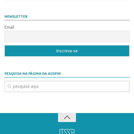
Banco de Patentes
Patentes em Destaque
NEWSLETTER
Inteligência Competitiva
Email
Showroom de Tecnologias
Empreendedorismo
Jornada Empreendedora
Bolsas
PESQUISA NA PÁGINA DA AUSPIN
Bolsa Empreendedorismo
Bolsa Startup USP
Prêmio USP de Empreendedorismo
Entidades
Pesquisa
EMBRAPIIs