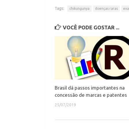
Tags:
chikungunya
doenças raras
exa
VOCÊ PODE GOSTAR ...
Brasil dá passos importantes na
concessão de marcas e patentes
25/07/2019