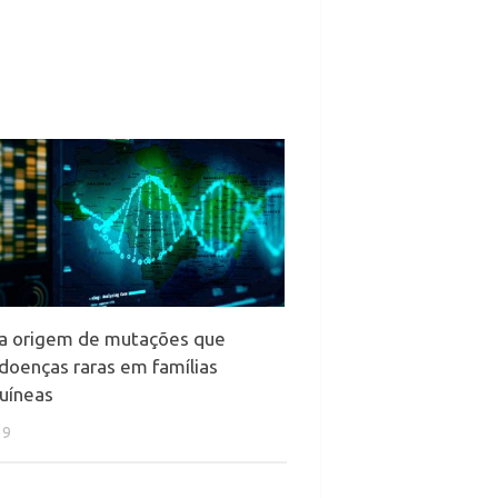
a origem de mutações que
doenças raras em famílias
uíneas
19