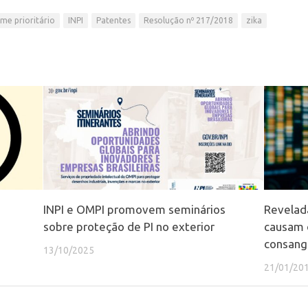
me prioritário
INPI
Patentes
Resolução nº 217/2018
zika
INPI e OMPI promovem seminários
Revelad
sobre proteção de PI no exterior
causam 
consang
13/10/2025
21/01/20