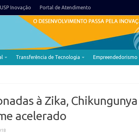
USP Inovação
Portal de Atendimento
al
Transferência de Tecnologia
Empreendedorismo
onadas à Zika, Chikungunya
ame acelerado
018