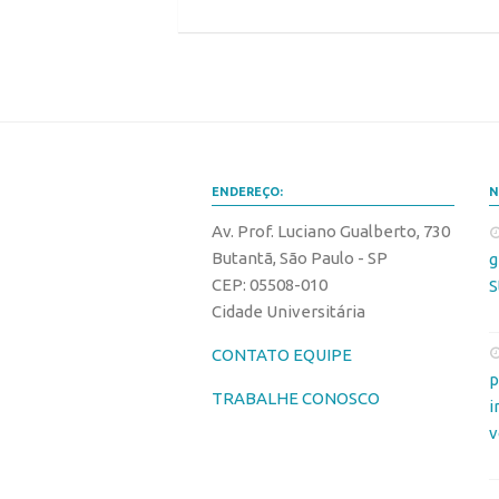
ENDEREÇO:
N
Av. Prof. Luciano Gualberto, 730
Butantã, São Paulo - SP
g
CEP: 05508-010
S
Cidade Universitária
CONTATO EQUIPE
p
TRABALHE CONOSCO
i
v