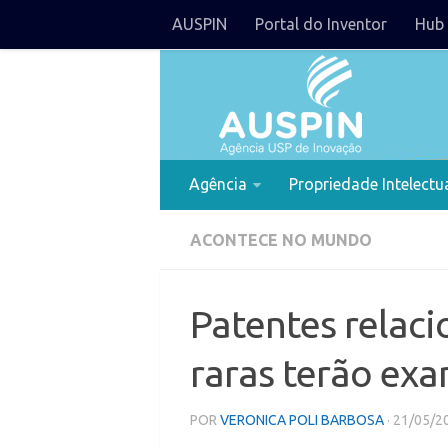
AUSPIN
Portal do Inventor
Hub 
Agência
Propriedade Intelectu
ACONTECE NO MUNDO
Patentes relaci
raras terão ex
POR
VERONICA POLI BARBOSA
· 21/05/2