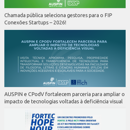
CEPIDs
CEPIX
Chamada pública seleciona gestores para o FIP
Conexões Startups – 2026!
CPEs
INCTs
PRPI/USP
InovaUSP
Eventos
Bússola da Inovação
Agenda AUSPIN
SGE
AUSPIN e CPodV fortalecem parceria para ampliar o
Fala Inovação (Webinar)
impacto de tecnologias voltadas à deficiência visual
SciBiz