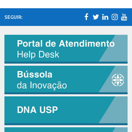
Patrimônio Genético
Leis e Normas
SEGUIR:
Transferência de Tecnologia
Editais de TT
PD&I
Convênios
Chamamento
Parcerias PD&I
PIPE/FAPESP
SPRINT
Exceções
Programas
Conexão USP
Conexão Inter-USP