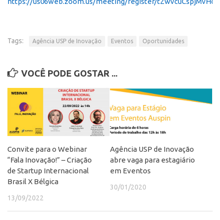
https://us06web.zoom.us/meeting/register/tZwvcuCspjMvH
Edição 2017
Inovação em Números
Propriedade Intelectual
Tags:
Agência USP de Inovação
Eventos
Oportunidades
Formas de Proteção
VOCÊ PODE GOSTAR ...
Patentes
Marcas
Softwares
Cultivares
Desenho Industrial
Convite para o Webinar
Agência USP de Inovação
Buscar Anterioridade
“Fala Inovação!” – Criação
abre vaga para estagiário
de Startup Internacional
em Eventos
Como solicitar
Brasil X Bélgica
30/01/2020
Portal do Inventor
13/09/2022
VPI – Vocação para Inovação