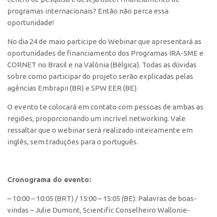
Polo São Carlos
programas internacionais? Então não perca essa
oportunidade!
Programas
Bolsa Empreendedorismo
No dia 24 de maio participe do Webinar que apresentará as
oportunidades de financiamento dos Programas IRA-SME e
Bolsa Startup USP
CORNET no Brasil e na Valônia (Bélgica). Todas as dúvidas
PGI-USP
sobre como participar do projeto serão explicadas pelas
agências Embrapii (BR) e SPW EER (BE).
Conexão USP
Conexão Inter-USP
O evento te colocará em contato com pessoas de ambas as
regiões, proporcionando um incrível networking. Vale
Leis e Normas
ressaltar que o webinar será realizado inteiramente em
Portal do Inventor
inglês, sem traduções para o português.
Inteligência Competitiva
Editais
Cronograma do evento:
Pesquisa na USP
– 10:00 – 10:05 (BRT) / 15:00 – 15:05 (BE): Palavras de boas-
EMBRAPIIs
vindas – Julie Dumont, Scientific Conselheiro Wallonie-
CEPIDs