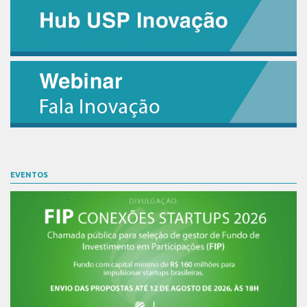
Banco de Patentes
Patentes em Destaque
Inteligência Competitiva
Showroom de Tecnologias
Empreendedorismo
Jornada Empreendedora
Bolsas
EVENTOS
Bolsa Empreendedorismo
Bolsa Startup USP
Prêmio USP de Empreendedorismo
Entidades
Pesquisa
EMBRAPIIs