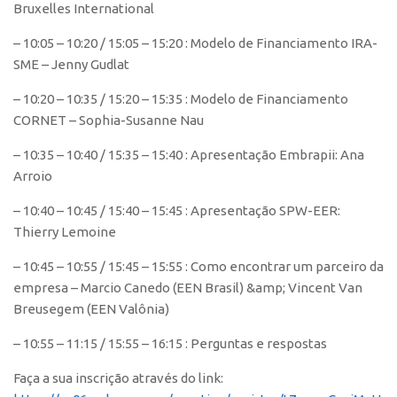
Bruxelles International
CEPIX
– 10:05 – 10:20 / 15:05 – 15:20 : Modelo de Financiamento IRA-
CPEs
SME – Jenny Gudlat
INCTs
– 10:20 – 10:35 / 15:20 – 15:35 : Modelo de Financiamento
PRPI/USP
CORNET – Sophia-Susanne Nau
InovaUSP
– 10:35 – 10:40 / 15:35 – 15:40 : Apresentação Embrapii: Ana
Comunicação
Arroio
Eventos
– 10:40 – 10:45 / 15:40 – 15:45 : Apresentação SPW-EER:
Thierry Lemoine
Agenda AUSPIN
Fala Inovação
– 10:45 – 10:55 / 15:45 – 15:55 : Como encontrar um parceiro da
empresa – Marcio Canedo (EEN Brasil) &amp; Vincent Van
Premiações
Breusegem (EEN Valônia)
Edição 2025
– 10:55 – 11:15 / 15:55 – 16:15 : Perguntas e respostas
Edição 2021
Faça a sua inscrição através do link:
Edição 2019