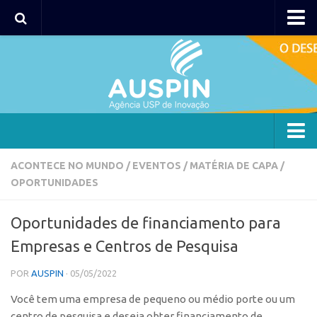
AUSPIN
Portal do Inventor
Hub USP Inovação
Portal de Atendimento
Agência
ACONTECE NO MUNDO
/
EVENTOS
/
MATÉRIA DE CAPA
/
OPORTUNIDADES
Institucional
Coordenação
Oportunidades de financiamento para
Polos
Empresas e Centros de Pesquisa
Polo Capital
POR
AUSPIN
· 05/05/2022
Polo Lorena
Você tem uma empresa de pequeno ou médio porte ou um
Polo Ribeirão Preto
centro de pesquisa e deseja obter financiamento de