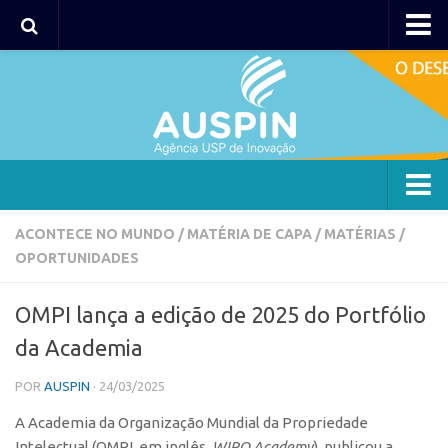
AUSPIN
Portal do Inventor
Hub USP Inovação
Portal de Atendimento
Agência
ACONTECE NO MUNDO
/
MATÉRIA DE CAPA
/
MATÉRIAS
/
OPORTUNIDADES
Institucional
Coordenação
OMPI lança a edição de 2025 do Portfólio
Polos
da Academia
Polo Capital
POR
AUSPIN
· 24/03/2025
Polo Lorena
A Academia da Organização Mundial da Propriedade
Polo Ribeirão Preto
Intelectual (OMPI, em inglês,
WIPO Academy
), publicou a