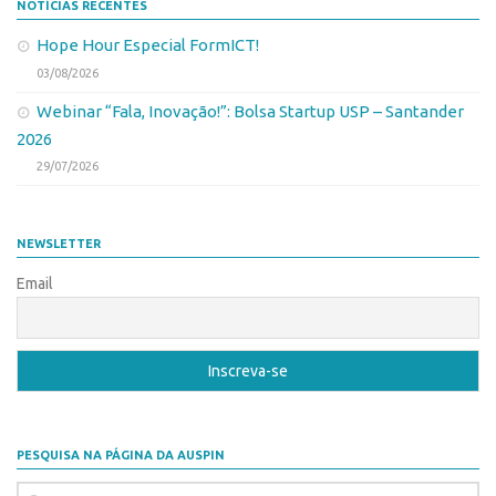
NOTÍCIAS RECENTES
Edição 2017
Hope Hour Especial FormICT!
Inovação em Números
03/08/2026
Propriedade Intelectual
Webinar “Fala, Inovação!”: Bolsa Startup USP – Santander
Formas de Proteção
2026
29/07/2026
Patentes
Marcas
Softwares
NEWSLETTER
Cultivares
Email
Desenho Industrial
Buscar Anterioridade
Como solicitar
Portal do Inventor
PESQUISA NA PÁGINA DA AUSPIN
VPI – Vocação para Inovação