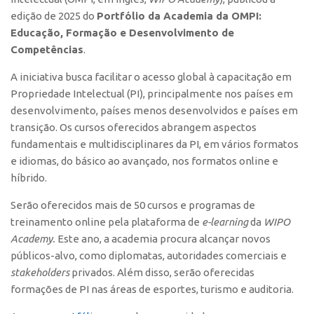
Polo São Carlos
edição de 2025 do
Portfólio da Academia da OMPI:
Educação, Formação e Desenvolvimento de
Programas
Competências
.
Bolsa Empreendedorismo
A iniciativa busca facilitar o acesso global à capacitação em
Bolsa Startup USP
Propriedade Intelectual (PI), principalmente nos países em
PGI-USP
desenvolvimento, países menos desenvolvidos e países em
transição. Os cursos oferecidos abrangem aspectos
Conexão USP
fundamentais e multidisciplinares da PI, em vários formatos
Conexão Inter-USP
e idiomas, do básico ao avançado, nos formatos online e
Leis e Normas
híbrido.
Portal do Inventor
Serão oferecidos mais de 50 cursos e programas de
Inteligência Competitiva
treinamento online pela plataforma de
e-learning
da
WIPO
Academy.
Este ano, a academia procura alcançar novos
Editais
públicos-alvo, como diplomatas, autoridades comerciais e
Pesquisa na USP
stakeholders
privados. Além disso, serão oferecidas
formações de PI nas áreas de esportes, turismo e auditoria.
EMBRAPIIs
CEPIDs