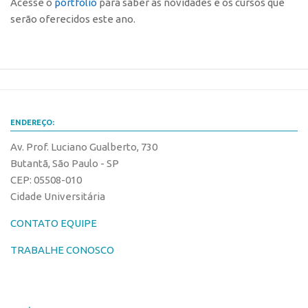
Acesse o
portfólio
para saber as novidades e os cursos que
serão oferecidos este ano.
CEPIX
CPEs
INCTs
PRPI/USP
InovaUSP
ENDEREÇO:
Comunicação
Av. Prof. Luciano Gualberto, 730
Eventos
Butantã, São Paulo - SP
CEP: 05508-010
Agenda AUSPIN
Cidade Universitária
Fala Inovação
CONTATO EQUIPE
Premiações
TRABALHE CONOSCO
Edição 2025
Edição 2021
Edição 2019