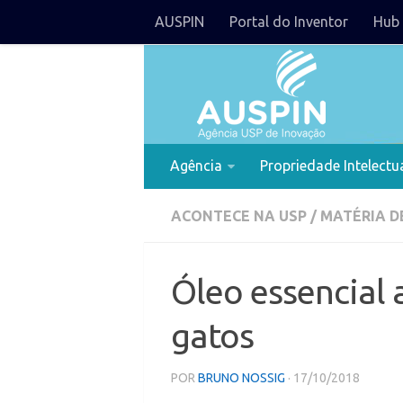
AUSPIN
Portal do Inventor
Hub 
Agência
Propriedade Intelectu
ACONTECE NA USP
/
MATÉRIA D
Óleo essencial 
gatos
POR
BRUNO NOSSIG
· 17/10/2018