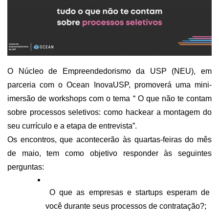
Polo São Carlos
Programas
Bolsa Empreendedorismo
Bolsa Startup USP
O Núcleo de Empreendedorismo da USP (NEU), em 
PGI-USP
parceria com o Ocean InovaUSP, promoverá uma mini-
Conexão USP
imersão de workshops com o tema “ O que não te contam 
Conexão Inter-USP
sobre processos seletivos: como hackear a montagem do 
Leis e Normas
seu currículo e a etapa de entrevista”.
Portal do Inventor
Os encontros, que acontecerão às quartas-feiras do mês 
de maio, tem como objetivo responder às seguintes 
Inteligência Competitiva
perguntas:
Editais
Pesquisa na USP
 O que as empresas e startups esperam de 
EMBRAPIIs
você durante seus processos de contratação?;
CEPIDs