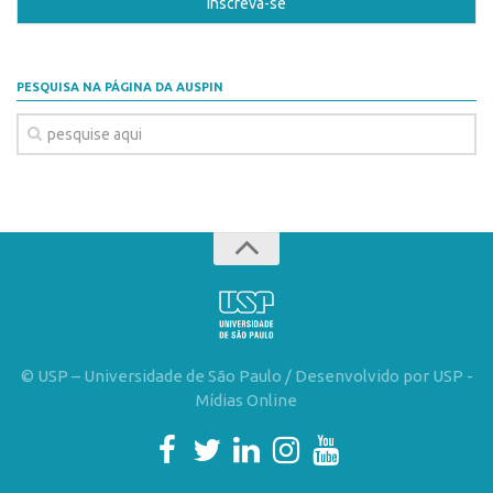
Banco de Patentes
Patentes em Destaque
PESQUISA NA PÁGINA DA AUSPIN
Inteligência Competitiva
Showroom de Tecnologias
Empreendedorismo
Jornada Empreendedora
Bolsas
Bolsa Empreendedorismo
Bolsa Startup USP
Prêmio USP de Empreendedorismo
© USP – Universidade de São Paulo / Desenvolvido por USP -
Entidades
Mídias Online
Pesquisa
EMBRAPIIs