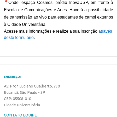
Onde: espaço Cosmos, prédio InovaUSP, em frente à 
Edição 2017
Escola de Comunicações e Artes. Haverá a possibilidade 
Inovação em Números
de transmissão ao vivo para estudantes de campi externos 
Propriedade Intelectual
à Cidade Universitária.
Acesse mais informações e realize a sua inscrição 
através 
Formas de Proteção
deste formulário
.
Patentes
Marcas
Softwares
Cultivares
Desenho Industrial
ENDEREÇO:
Buscar Anterioridade
Av. Prof. Luciano Gualberto, 730
Como solicitar
Butantã, São Paulo - SP
CEP: 05508-010
Portal do Inventor
Cidade Universitária
VPI – Vocação para Inovação
CONTATO EQUIPE