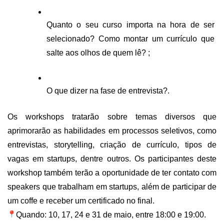
CEPIX
Quanto o seu curso importa na hora de ser 
CPEs
selecionado? Como montar um currículo que 
INCTs
salte aos olhos de quem lê? ;
PRPI/USP
InovaUSP
O que dizer na fase de entrevista?.
Comunicação
Eventos
Os workshops tratarão sobre temas diversos que 
aprimorarão as habilidades em processos seletivos, como 
Agenda AUSPIN
entrevistas, storytelling, criação de currículo, tipos de 
Fala Inovação
vagas em startups, dentre outros. Os participantes deste 
Premiações
workshop também terão a oportunidade de ter contato com 
Edição 2025
speakers que trabalham em startups, além de participar de 
Edição 2021
um coffe e receber um certificado no final.
Quando: 10, 17, 24 e 31 de maio, entre 18:00 e 19:00.
Edição 2019