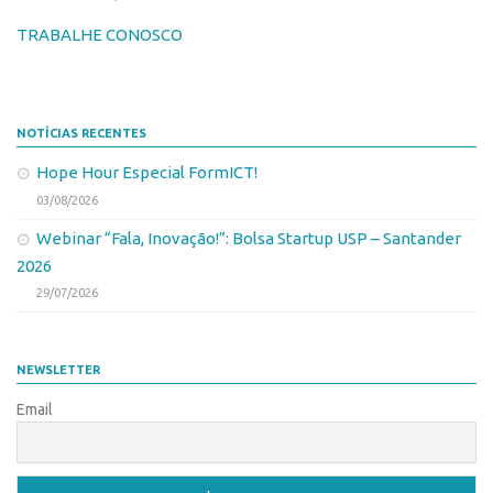
Patrimônio Genético
TRABALHE CONOSCO
Leis e Normas
Transferência de Tecnologia
Editais de TT
NOTÍCIAS RECENTES
PD&I
Hope Hour Especial FormICT!
Convênios
03/08/2026
Chamamento
Webinar “Fala, Inovação!”: Bolsa Startup USP – Santander
Parcerias PD&I
2026
29/07/2026
PIPE/FAPESP
SPRINT
Exceções
NEWSLETTER
Programas
Email
Conexão USP
Conexão Inter-USP