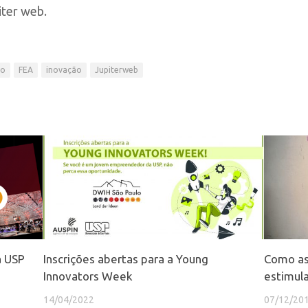
iter web.
mo
FEA
inovação
Jupiterweb
a USP
Inscrições abertas para a Young
Como as
Innovators Week
estimul
14/04/2022
07/12/20