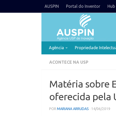
AUSPIN
Portal do Inventor
Hub 
Agência
Propriedade Intelectu
ACONTECE NA USP
Matéria sobre 
oferecida pela
POR
MARIANA ARRUDAS
· 14/06/2019