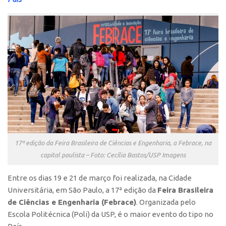
Polo São Carlos
Programas
Bolsa Empreendedorismo
Bolsa Startup USP
PGI-USP
Conexão USP
Conexão Inter-USP
Leis e Normas
Portal do Inventor
17ª edição da Feira Brasileira de Ciências e Engenharia, a Febrace, na
capital paulista – Foto: Cecília Bastos/USP Imagens
Inteligência Competitiva
Editais
Entre os dias 19 e 21 de março foi realizada, na Cidade
Universitária, em São Paulo, a 17ª edição da
Feira Brasileira
Pesquisa na USP
de Ciências e Engenharia (Febrace)
. Organizada pelo
EMBRAPIIs
Escola Politécnica (Poli) da USP, é o maior evento do tipo no
CEPIDs