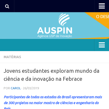
AUSPIN
Portal do Inventor
Hub USP Inovação
Portal de Atendimento
Agência
MATÉRIAS
Institucional
Jovens estudantes exploram mundo da
Coordenação
ciência e da inovação na Febrace
Polos
POR
CAROL
· 26/03/2019
Polo Capital
Participantes de todos os estados do Brasil apresentaram mais
Polo Lorena
de 300 projetos na maior mostra de ciências e engenharia do
Polo Ribeirão Preto
País