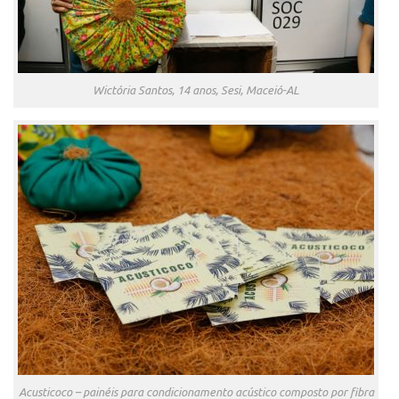
Banco de Patentes
Patentes em Destaque
Inteligência Competitiva
Wictória Santos, 14 anos, Sesi, Maceió-AL
Showroom de Tecnologias
Empreendedorismo
Jornada Empreendedora
Bolsas
Bolsa Empreendedorismo
Bolsa Startup USP
Prêmio USP de Empreendedorismo
Entidades
Pesquisa
EMBRAPIIs
Acusticoco – painéis para condicionamento acústico composto por fibra