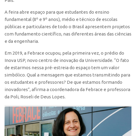
País.
CEPIX
A feira abre espaço para que estudantes do ensino
fundamental (8º e 9º anos), médio e técnico de escolas
CPEs
públicas e particulares de todo o Brasil apresentem projetos
INCTs
com fundamento científico, nas diferentes áreas das ciências
PRPI/USP
e da engenharia.
InovaUSP
Em 2019, a Febrace ocupou, pela primeira vez, o prédio do
Comunicação
Inova USP, novo centro de inovação da Universidade. “O fato
de estarmos nessa pré-estreia do espaço tem um valor
Eventos
simbólico. Qual a mensagem que estamos transmitindo para
Agenda AUSPIN
os estudantes e professores? De que estamos formando
inovadores”, afirma a coordenadora da Febrace e professora
Fala Inovação
da Poli, Roseli de Deus Lopes.
Premiações
Edição 2025
Edição 2021
Edição 2019