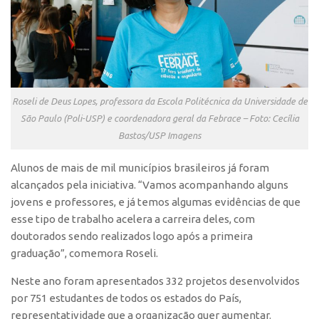
Edição 2017
Inovação em Números
Propriedade Intelectual
Formas de Proteção
Roseli de Deus Lopes, professora da Escola Politécnica da Universidade de
Patentes
São Paulo (Poli-USP) e coordenadora geral da Febrace – Foto: Cecília
Marcas
Bastos/USP Imagens
Softwares
Alunos de mais de mil municípios brasileiros já foram
Cultivares
alcançados pela iniciativa. “Vamos acompanhando alguns
jovens e professores, e já temos algumas evidências de que
Desenho Industrial
esse tipo de trabalho acelera a carreira deles, com
Buscar Anterioridade
doutorados sendo realizados logo após a primeira
Como solicitar
graduação”, comemora Roseli.
Portal do Inventor
Neste ano foram apresentados 332 projetos desenvolvidos
VPI – Vocação para Inovação
por 751 estudantes de todos os estados do País,
representatividade que a organização quer aumentar.