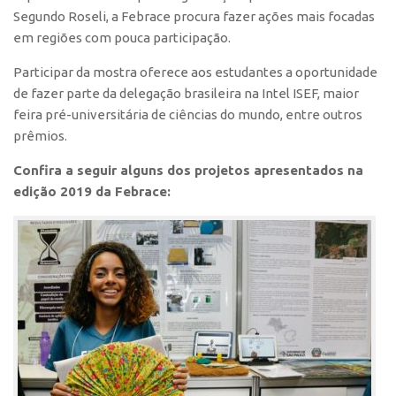
Patrimônio Genético
Segundo Roseli, a Febrace procura fazer ações mais focadas
Leis e Normas
em regiões com pouca participação.
Transferência de Tecnologia
Participar da mostra oferece aos estudantes a oportunidade
de fazer parte da delegação brasileira na Intel ISEF, maior
Editais de TT
feira pré-universitária de ciências do mundo, entre outros
PD&I
prêmios.
Convênios
Confira a seguir alguns dos projetos apresentados na
Chamamento
edição 2019 da Febrace:
Parcerias PD&I
PIPE/FAPESP
SPRINT
Exceções
Programas
Conexão USP
Conexão Inter-USP