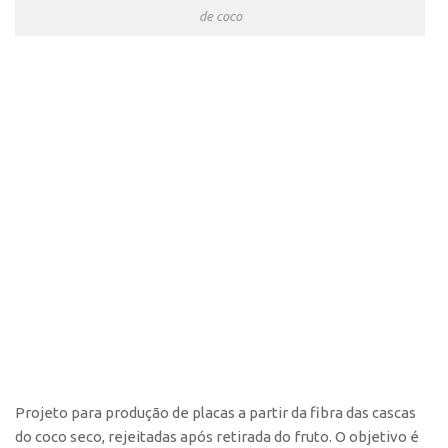
CEPIDs
de coco
CEPIX
CPEs
INCTs
PRPI/USP
InovaUSP
Eventos
Bússola da Inovação
Agenda AUSPIN
SGE
Fala Inovação (Webinar)
SciBiz
Projeto para produção de placas a partir da fibra das cascas
do coco seco, rejeitadas após retirada do fruto. O objetivo é