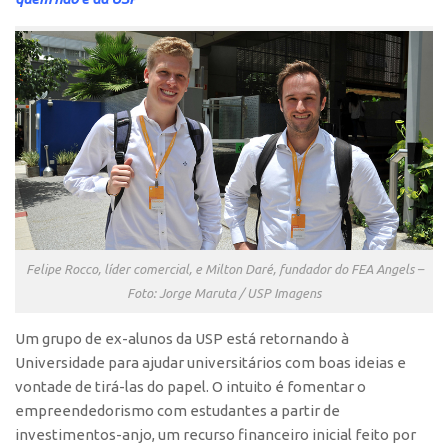
Polo São Carlos
Programas
Bolsa Empreendedorismo
Bolsa Startup USP
PGI-USP
Conexão USP
Conexão Inter-USP
Leis e Normas
Felipe Rocco, líder comercial, e Milton Daré, fundador do FEA Angels –
Portal do Inventor
Foto: Jorge Maruta / USP Imagens
Inteligência Competitiva
Um grupo de ex-alunos da USP está retornando à
Editais
Universidade para ajudar universitários com boas ideias e
Pesquisa na USP
vontade de tirá-las do papel. O intuito é fomentar o
empreendedorismo com estudantes a partir de
EMBRAPIIs
investimentos-anjo, um recurso financeiro inicial feito por
CEPIDs