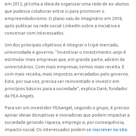
em 2012, já tinha a ideia de organizar uma rede de ex-alunos
Edição 2017
que pudesse colaborar entre si para promover o
Inovação em Números
empreendedorismo. O plano saiu do imaginário em 2018,
Propriedade Intelectual
após publicar na rede social LinkedIn sobre a iniciativa e
conversar com interessados.
Formas de Proteção
Um dos principais objetivos é integrar o tripé mercado,
Patentes
universidade e governo. “Incentivar o investimento-anjo é
Marcas
estimular mais empresas que, em grande parte, advém de
Softwares
universitários. Com mais empresas, temos mais receita. E
com mais receita, mais impostos arrecadados pelo governo.
Cultivares
Este, por sua vez, precisa ser reinventado e investir em
Desenho Industrial
princípios básicos para a sociedade”, explica Daré, fundador
da FEA Angels.
Buscar Anterioridade
Como solicitar
Para ser um investidor FEAangel, segundo o grupo, é preciso
apoiar ideias disruptivas e inovadoras que podem impactar a
Portal do Inventor
sociedade gerando riqueza, emprego e, por consequência,
VPI – Vocação para Inovação
impacto social. Os interessados podem se
inscrever no site.