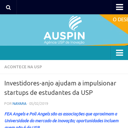
AUSPIN
Portal do Inventor
Hub USP Inovação
Portal de Atendimento
Agência
ACONTECE NA USP
Institucional
Investidores-anjo ajudam a impulsionar
Coordenação
startups de estudantes da USP
Polos
POR
NAYARA
· 05/02/2019
Polo Capital
FEA Angels e Poli Angels são as associações que aproximam a
Polo Lorena
Universidade do mercado de inovação; oportunidades incluem
Polo Ribeirão Preto
quem não é da USP