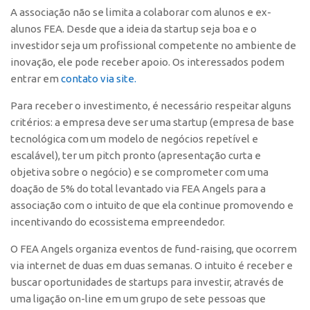
Patrimônio Genético
A associação não se limita a colaborar com alunos e ex-
Leis e Normas
alunos FEA. Desde que a ideia da startup seja boa e o
investidor seja um profissional competente no ambiente de
Transferência de Tecnologia
inovação, ele pode receber apoio. Os interessados podem
Editais de TT
entrar em
contato via site.
PD&I
Para receber o investimento, é necessário respeitar alguns
Convênios
critérios: a empresa deve ser uma startup (empresa de base
tecnológica com um modelo de negócios repetível e
Chamamento
escalável), ter um pitch pronto (apresentação curta e
Parcerias PD&I
objetiva sobre o negócio) e se comprometer com uma
PIPE/FAPESP
doação de 5% do total levantado via FEA Angels para a
associação com o intuito de que ela continue promovendo e
SPRINT
incentivando do ecossistema empreendedor.
Exceções
O FEA Angels organiza eventos de fund-raising, que ocorrem
Programas
via internet de duas em duas semanas. O intuito é receber e
Conexão USP
buscar oportunidades de startups para investir, através de
uma ligação on-line em um grupo de sete pessoas que
Conexão Inter-USP