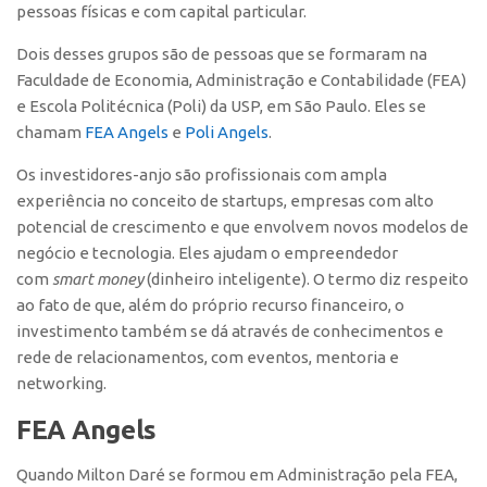
pessoas físicas e com capital particular.
CEPIX
Dois desses grupos são de pessoas que se formaram na
CPEs
Faculdade de Economia, Administração e Contabilidade (FEA)
e Escola Politécnica (Poli) da USP, em São Paulo. Eles se
INCTs
chamam
FEA Angels
e
Poli Angels
.
PRPI/USP
Os investidores-anjo são profissionais com ampla
InovaUSP
experiência no conceito de startups, empresas com alto
Comunicação
potencial de crescimento e que envolvem novos modelos de
Eventos
negócio e tecnologia. Eles ajudam o empreendedor
com
smart money
(dinheiro inteligente). O termo diz respeito
Agenda AUSPIN
ao fato de que, além do próprio recurso financeiro, o
Fala Inovação
investimento também se dá através de conhecimentos e
rede de relacionamentos, com eventos, mentoria e
Premiações
networking.
Edição 2025
FEA Angels
Edição 2021
Edição 2019
Quando Milton Daré se formou em Administração pela FEA,