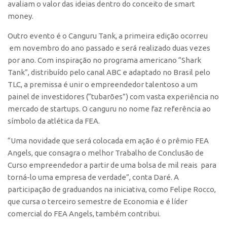
avaliam o valor das ideias dentro do conceito de smart
Banco de Patentes
money.
Patentes em Destaque
Outro evento é o Canguru Tank, a primeira edição ocorreu
Inteligência Competitiva
em novembro do ano passado e será realizado duas vezes
por ano. Com inspiração no programa americano “Shark
Showroom de Tecnologias
Tank”, distribuído pelo canal ABC e adaptado no Brasil pelo
Empreendedorismo
TLC, a premissa é unir o empreendedor talentoso a um
painel de investidores (“tubarões”) com vasta experiência no
Jornada Empreendedora
mercado de startups. O canguru no nome faz referência ao
Bolsas
símbolo da atlética da FEA.
Bolsa Empreendedorismo
“Uma novidade que será colocada em ação é o prêmio FEA
Bolsa Startup USP
Angels, que consagra o melhor Trabalho de Conclusão de
Prêmio USP de Empreendedorismo
Curso empreendedor a partir de uma bolsa de mil reais para
torná-lo uma empresa de verdade”, conta Daré. A
Entidades
participação de graduandos na iniciativa, como Felipe Rocco,
Pesquisa
que cursa o terceiro semestre de Economia e é líder
comercial do FEA Angels, também contribui.
EMBRAPIIs