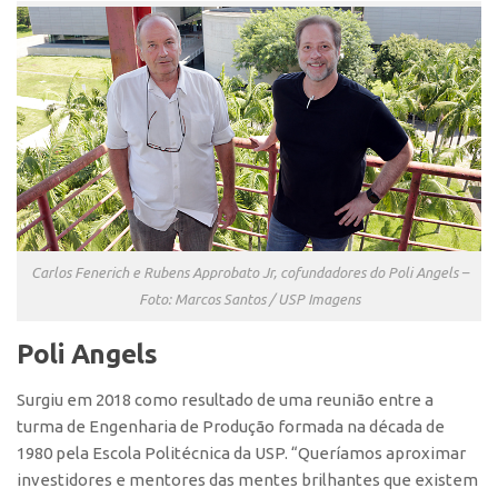
CEPIDs
CEPIX
CPEs
INCTs
PRPI/USP
InovaUSP
Eventos
Carlos Fenerich e Rubens Approbato Jr, cofundadores do Poli Angels –
Bússola da Inovação
Foto: Marcos Santos / USP Imagens
Agenda AUSPIN
Poli Angels
SGE
Fala Inovação (Webinar)
Surgiu em 2018 como resultado de uma reunião entre a
SciBiz
turma de Engenharia de Produção formada na década de
1980 pela Escola Politécnica da USP. “Queríamos aproximar
investidores e mentores das mentes brilhantes que existem