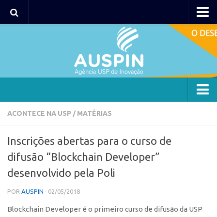
AUSPIN
Portal do Inventor
Hub USP Inovação
Portal de Atendimento
Agência
ACONTECE NA USP
/
MATÉRIAS
Institucional
Inscrições abertas para o curso de
Coordenação
difusão “Blockchain Developer”
Polos
desenvolvido pela Poli
Polo Capital
POR
AUSPIN
· 02/05/2018
Polo Lorena
Blockchain Developer é o primeiro curso de difusão da USP
Polo Ribeirão Preto