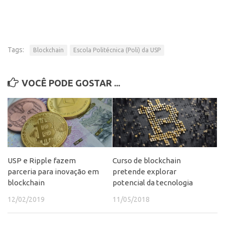
Patrimônio Genético
Leis e Normas
Transferência de Tecnologia
Tags:
Blockchain
Escola Politécnica (Poli) da USP
Editais de TT
PD&I
VOCÊ PODE GOSTAR ...
Convênios
Chamamento
Parcerias PD&I
PIPE/FAPESP
SPRINT
USP e Ripple fazem
Curso de blockchain
Exceções
parceria para inovação em
pretende explorar
blockchain
potencial da tecnologia
Programas
12/02/2019
11/05/2018
Conexão USP
Conexão Inter-USP