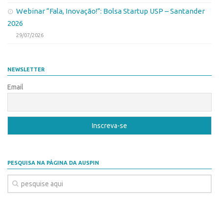
CEPIDs
Webinar “Fala, Inovação!”: Bolsa Startup USP – Santander
CEPIX
2026
29/07/2026
CPEs
INCTs
PRPI/USP
NEWSLETTER
InovaUSP
Email
Eventos
Bússola da Inovação
Agenda AUSPIN
SGE
PESQUISA NA PÁGINA DA AUSPIN
Fala Inovação (Webinar)
SciBiz