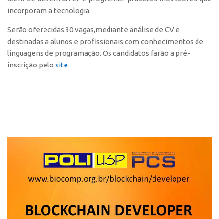
incorporam a tecnologia.
CEPIX
Serão oferecidas 30 vagas,mediante análise de CV e
CPEs
destinadas a alunos e profissionais com conhecimentos de
INCTs
linguagens de programação. Os candidatos farão a pré-
PRPI/USP
inscrição pelo
site
InovaUSP
Comunicação
Eventos
Agenda AUSPIN
Fala Inovação
Premiações
Edição 2025
Edição 2021
Edição 2019