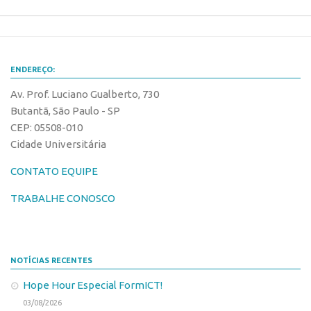
Banco de Patentes
Patentes em Destaque
Inteligência Competitiva
ENDEREÇO:
Showroom de Tecnologias
Av. Prof. Luciano Gualberto, 730
Empreendedorismo
Butantã, São Paulo - SP
CEP: 05508-010
Jornada Empreendedora
Cidade Universitária
Bolsas
CONTATO EQUIPE
Bolsa Empreendedorismo
TRABALHE CONOSCO
Bolsa Startup USP
Prêmio USP de Empreendedorismo
Entidades
NOTÍCIAS RECENTES
Pesquisa
Hope Hour Especial FormICT!
EMBRAPIIs
03/08/2026