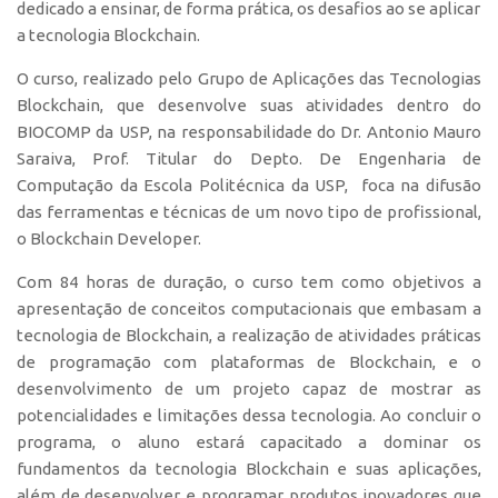
dedicado a ensinar, de forma prática, os desafios ao se aplicar
Polo São Carlos
a tecnologia Blockchain.
Programas
O curso, realizado pelo Grupo de Aplicações das Tecnologias
Bolsa Empreendedorismo
Blockchain, que desenvolve suas atividades dentro do
Bolsa Startup USP
BIOCOMP da USP, na responsabilidade do Dr. Antonio Mauro
Saraiva, Prof. Titular do Depto. De Engenharia de
PGI-USP
Computação da Escola Politécnica da USP, foca na difusão
Conexão USP
das ferramentas e técnicas de um novo tipo de profissional,
o Blockchain Developer.
Conexão Inter-USP
Leis e Normas
Com 84 horas de duração, o curso tem como objetivos a
apresentação de conceitos computacionais que embasam a
Portal do Inventor
tecnologia de Blockchain, a realização de atividades práticas
Inteligência Competitiva
de programação com plataformas de Blockchain, e o
Editais
desenvolvimento de um projeto capaz de mostrar as
potencialidades e limitações dessa tecnologia. Ao concluir o
Pesquisa na USP
programa, o aluno estará capacitado a dominar os
EMBRAPIIs
fundamentos da tecnologia Blockchain e suas aplicações,
além de desenvolver e programar produtos inovadores que
CEPIDs