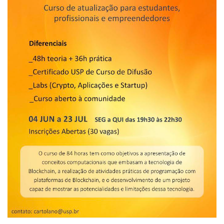
Edição 2017
Inovação em Números
Propriedade Intelectual
Formas de Proteção
Patentes
Marcas
Softwares
Cultivares
Desenho Industrial
Buscar Anterioridade
Como solicitar
Portal do Inventor
VPI – Vocação para Inovação