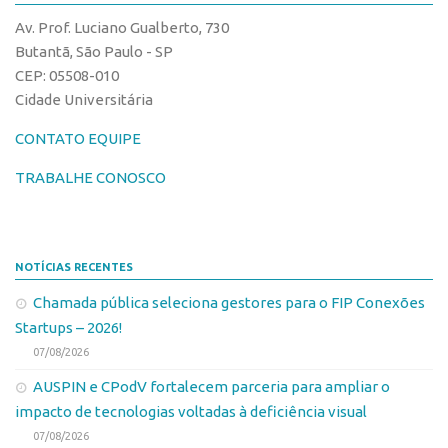
Av. Prof. Luciano Gualberto, 730
CEPIX
Butantã, São Paulo - SP
CPEs
CEP: 05508-010
INCTs
Cidade Universitária
PRPI/USP
CONTATO EQUIPE
InovaUSP
TRABALHE CONOSCO
Comunicação
Eventos
Agenda AUSPIN
NOTÍCIAS RECENTES
Fala Inovação
Chamada pública seleciona gestores para o FIP Conexões
Startups – 2026!
Premiações
07/08/2026
Edição 2025
AUSPIN e CPodV fortalecem parceria para ampliar o
Edição 2021
impacto de tecnologias voltadas à deficiência visual
Edição 2019
07/08/2026