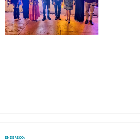
Polo São Carlos
Programas
Bolsa Empreendedorismo
Bolsa Startup USP
PGI-USP
Conexão USP
Conexão Inter-USP
Leis e Normas
Portal do Inventor
Inteligência Competitiva
Editais
Pesquisa na USP
EMBRAPIIs
ENDEREÇO:
CEPIDs