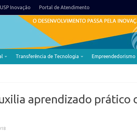
USP Inovação
Portal de Atendimento
al
Transferência de Tecnologia
Empreendedorismo
uxilia aprendizado prático
018