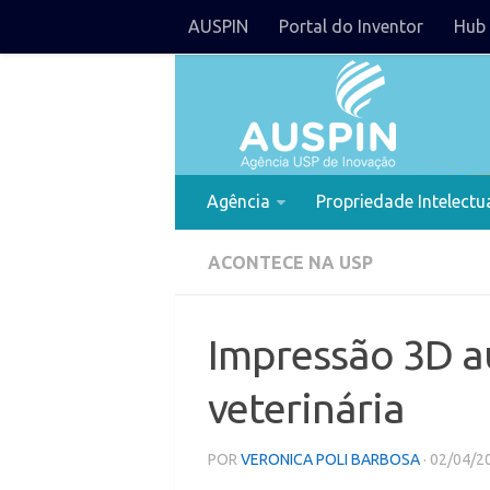
AUSPIN
Portal do Inventor
Hub 
Agência
Propriedade Intelectu
ACONTECE NA USP
Impressão 3D a
veterinária
POR
VERONICA POLI BARBOSA
· 02/04/2