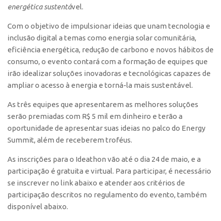
energética sustentá
vel.
Polo São Carlos
Programas
Com o objetivo de impulsionar ideias que unam tecnologia e
inclusão digital a temas como energia solar comunitária,
Bolsa Empreendedorismo
eficiência energética, redução de carbono e novos hábitos de
Bolsa Startup USP
consumo, o evento contará com a formação de equipes que
irão idealizar soluções inovadoras e tecnológicas capazes de
PGI-USP
ampliar o acesso à energia e torná-la mais sustentável.
Conexão USP
As três equipes que apresentarem as melhores soluções
Conexão Inter-USP
serão premiadas com R$ 5 mil em dinheiro e terão a
Leis e Normas
oportunidade de apresentar suas ideias no palco do Energy
Portal do Inventor
Summit, além de receberem troféus.
Inteligência Competitiva
As inscrições para o Ideathon vão até o dia 24 de maio, e a
participação é gratuita e virtual. Para participar, é necessário
Editais
se inscrever no link abaixo e atender aos critérios de
Pesquisa na USP
participação descritos no regulamento do evento, também
EMBRAPIIs
disponível abaixo.
CEPIDs