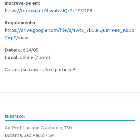
Inscreva-se em:
CEPIX
https://forms.gle/DhwuNvJQrPrTP3DP9
CPEs
Regulamento:
https://drive.google.com/file/d/1wtS_7kGuFQEIn1MRI_KsDoW
INCTs
CApP/view
PRPI/USP
Data:
até 24/05
InovaUSP
Local:
online (Zoom)
Comunicação
Garanta sua inscrição e participe!
Eventos
Agenda AUSPIN
Fala Inovação
Premiações
Edição 2025
ENDEREÇO:
Edição 2021
Av. Prof. Luciano Gualberto, 730
Edição 2019
Butantã, São Paulo - SP