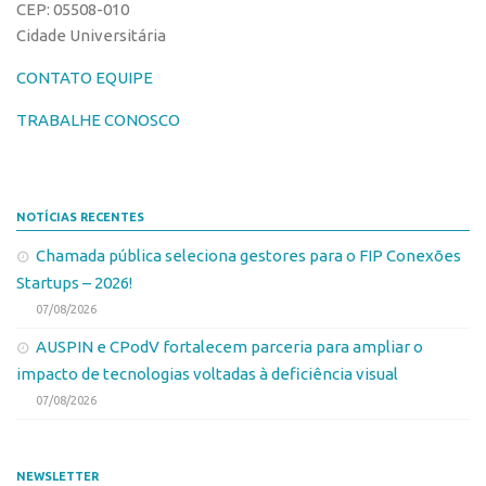
CEP: 05508-010
Edição 2017
Cidade Universitária
Inovação em Números
CONTATO EQUIPE
Propriedade Intelectual
TRABALHE CONOSCO
Formas de Proteção
Patentes
Marcas
NOTÍCIAS RECENTES
Softwares
Chamada pública seleciona gestores para o FIP Conexões
Cultivares
Startups – 2026!
Desenho Industrial
07/08/2026
Buscar Anterioridade
AUSPIN e CPodV fortalecem parceria para ampliar o
impacto de tecnologias voltadas à deficiência visual
Como solicitar
07/08/2026
Portal do Inventor
VPI – Vocação para Inovação
NEWSLETTER