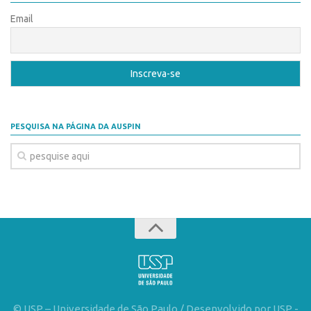
Patrimônio Genético
Email
Leis e Normas
Transferência de Tecnologia
Editais de TT
PD&I
Convênios
PESQUISA NA PÁGINA DA AUSPIN
Chamamento
Parcerias PD&I
PIPE/FAPESP
SPRINT
Exceções
Programas
Conexão USP
Conexão Inter-USP
© USP – Universidade de São Paulo / Desenvolvido por USP -