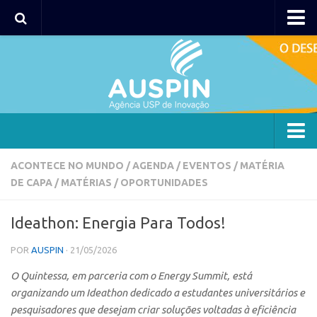
AUSPIN
Portal do Inventor
Hub USP Inovação
Portal de Atendimento
Agência
ACONTECE NO MUNDO
/
AGENDA
/
EVENTOS
/
MATÉRIA
DE CAPA
/
MATÉRIAS
/
OPORTUNIDADES
Institucional
Coordenação
Ideathon: Energia Para Todos!
Polos
POR
AUSPIN
· 21/05/2026
Polo Capital
O Quintessa, em parceria com o Energy Summit, está
Polo Lorena
organizando um Ideathon dedicado a estudantes universitários e
Polo Ribeirão Preto
pesquisadores que desejam criar soluções voltadas à eficiência