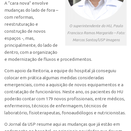
A “cara nova” envolve
CEPIX
mudanças do lado de fora –
com reformas,
CPEs
reestruturação e
O superintendente do HU, Paulo
INCTs
construção de novos
Francisco Ramos Margarido – Foto:
espaços -, mas,
PRPI/USP
Marcos Santos/USP Imagens
principalmente, do lado de
InovaUSP
dentro, com a organização
Comunicação
e modernização de fluxos e procedimentos.
Eventos
Com apoio da Reitoria, a equipe do hospital já conseguiu
Agenda AUSPIN
colocar em prática algumas medidas consideradas
emergenciais, como a aquisição de novos equipamentos e a
Fala Inovação
contratação de funcionários. Neste ano, os pacientes do HU
Premiações
poderão contar com 179 novos profissionais, entre médicos,
enfermeiros, técnicos de enfermagem, técnicos de
Edição 2025
laboratório, fisioterapeutas, fonoaudiólogos e nutricionistas.
Edição 2021
O
Jornal da USP
resume aqui as mudanças que já estão em
Edição 2019