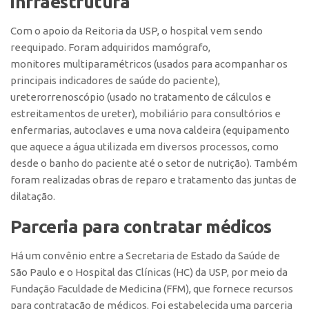
infraestrutura
Patrimônio Genético
Leis e Normas
Com o apoio da Reitoria da USP, o hospital vem sendo
Transferência de Tecnologia
reequipado. Foram adquiridos mamógrafo,
monitores multiparamétricos (usados para acompanhar os
Editais de TT
principais indicadores de saúde do paciente),
PD&I
ureterorrenoscópio (usado no tratamento de cálculos e
estreitamentos de ureter), mobiliário para consultórios e
Convênios
enfermarias, autoclaves e uma nova caldeira (equipamento
Chamamento
que aquece a água utilizada em diversos processos, como
desde o banho do paciente até o setor de nutrição). Também
Parcerias PD&I
foram realizadas obras de reparo e tratamento das juntas de
PIPE/FAPESP
dilatação.
SPRINT
Parceria para contratar médicos
Exceções
Programas
Há um convênio entre a Secretaria de Estado da Saúde de
São Paulo e o Hospital das Clínicas (HC) da USP, por meio da
Conexão USP
Fundação Faculdade de Medicina (FFM), que fornece recursos
Conexão Inter-USP
para contratação de médicos. Foi estabelecida uma parceria