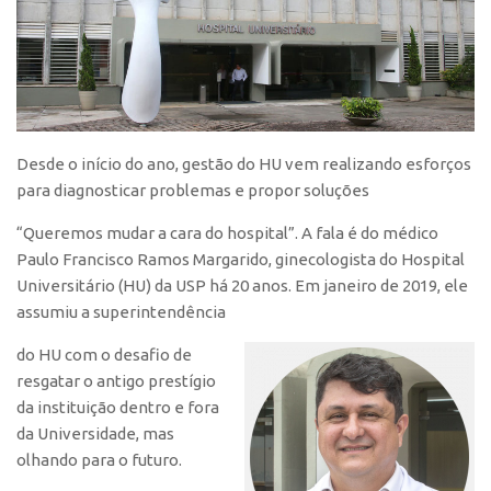
Polo São Carlos
Programas
Bolsa Empreendedorismo
Bolsa Startup USP
PGI-USP
Desde o início do ano, gestão do HU vem realizando esforços
para diagnosticar problemas e propor soluções
Conexão USP
“Queremos mudar a cara do hospital”. A fala é do médico
Conexão Inter-USP
Paulo Francisco Ramos Margarido, ginecologista do Hospital
Leis e Normas
Universitário (HU) da USP há 20 anos. Em janeiro de 2019, ele
Portal do Inventor
assumiu a superintendência
Inteligência Competitiva
do HU com o desafio de
Editais
resgatar o antigo prestígio
da instituição dentro e fora
Pesquisa na USP
da Universidade, mas
EMBRAPIIs
olhando para o futuro.
CEPIDs