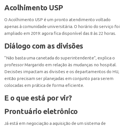
CEPIDs
Acolhimento USP
CEPIX
O Acolhimento USP é um pronto atendimento voltado
CPEs
apenas à comunidade universitária. O horário do serviço foi
INCTs
ampliado em 2019: agora fica disponível das 8 às 22 horas.
PRPI/USP
Diálogo com as divisões
InovaUSP
“Não basta uma canetada do superintendente”, explica o
Eventos
professor Margarido em relação às mudanças no hospital.
Bússola da Inovação
Decisões impactam as divisões e os departamentos do HU,
então precisam ser planejadas em conjunto para serem
Agenda AUSPIN
colocadas em prática de forma eficiente.
SGE
E o que está por vir?
Fala Inovação (Webinar)
SciBiz
Prontuário eletrônico
Já está em negociação a aquisição de um sistema de