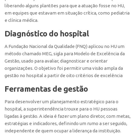
liberando alguns plantões para que a atuação fosse no HU,
Banco de Patentes
em equipes que estavam em situação crítica, como pediatria
Patentes em Destaque
e clínica médica.
Inteligência Competitiva
Diagnóstico do hospital
Showroom de Tecnologias
A Fundação Nacional da Qualidade (FNQ) aplicou no HU um
Empreendedorismo
método chamado MEG, sigla para Modelo de Excelência da
Jornada Empreendedora
Gestão, usado para avaliar, diagnosticar e orientar
Bolsas
organizações. O objetivo foi permitir uma visão ampla da
gestão no hospital a partir de oito critérios de excelência
Bolsa Empreendedorismo
Ferramentas de gestão
Bolsa Startup USP
Prêmio USP de Empreendedorismo
Para desenvolver um planejamento estratégico para o
Entidades
hospital, a superintendência trouxe para o HU pessoas
ligadas à gestão. A ideia é fazer um plano diretor, com metas,
Pesquisa
estratégias e indicadores, definindo um rumo a ser seguido,
EMBRAPIIs
independente de quem ocupar a liderança da instituição.