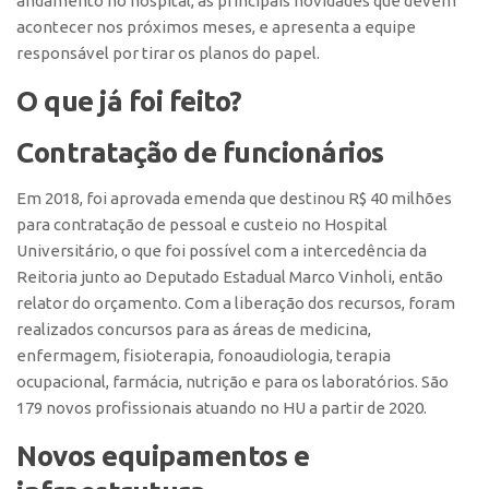
andamento no hospital, as principais novidades que devem
Edição 2017
acontecer nos próximos meses, e apresenta a equipe
responsável por tirar os planos do papel.
Inovação em Números
Propriedade Intelectual
O que já foi feito?
Formas de Proteção
Contratação de funcionários
Patentes
Em 2018, foi aprovada emenda que destinou R$ 40 milhões
Marcas
para contratação de pessoal e custeio no Hospital
Softwares
Universitário, o que foi possível com a intercedência da
Cultivares
Reitoria junto ao Deputado Estadual Marco Vinholi, então
relator do orçamento. Com a liberação dos recursos, foram
Desenho Industrial
realizados concursos para as áreas de medicina,
Buscar Anterioridade
enfermagem, fisioterapia, fonoaudiologia, terapia
ocupacional, farmácia, nutrição e para os laboratórios. São
Como solicitar
179 novos profissionais atuando no HU a partir de 2020.
Portal do Inventor
Novos equipamentos e
VPI – Vocação para Inovação