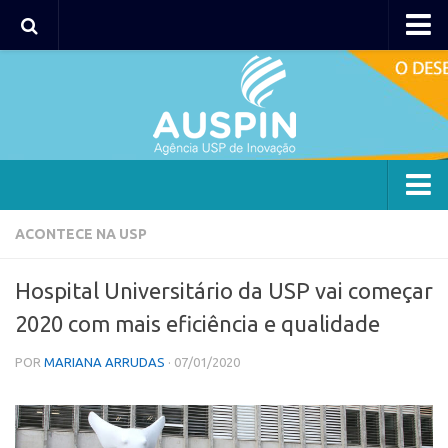
AUSPIN
Portal do Inventor
Hub USP Inovação
Portal de Atendimento
Agência
ACONTECE NA USP
Institucional
Hospital Universitário da USP vai começar
Coordenação
2020 com mais eficiência e qualidade
Polos
POR
MARIANA ARRUDAS
· 07/01/2020
Polo Capital
Polo Lorena
Polo Ribeirão Preto