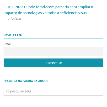
CEPIDs
AUSPIN e CPodV fortalecem parceria para ampliar o
CEPIX
impacto de tecnologias voltadas à deficiência visual
CPEs
07/08/2026
INCTs
PRPI/USP
NEWSLETTER
InovaUSP
Email
Eventos
Bússola da Inovação
Agenda AUSPIN
SGE
PESQUISA NA PÁGINA DA AUSPIN
Fala Inovação (Webinar)
SciBiz