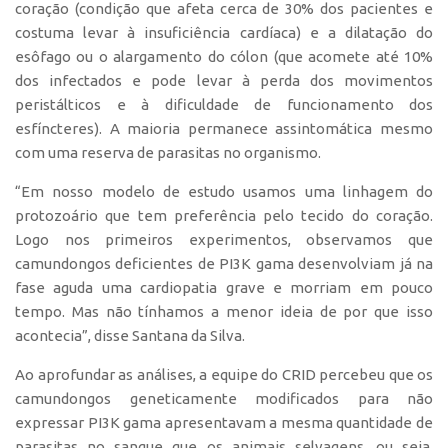
coração (condição que afeta cerca de 30% dos pacientes e
Edição 2017
costuma levar à insuficiência cardíaca) e a dilatação do
Inovação em Números
esôfago ou o alargamento do cólon (que acomete até 10%
dos infectados e pode levar à perda dos movimentos
Propriedade Intelectual
peristálticos e à dificuldade de funcionamento dos
Formas de Proteção
esfíncteres). A maioria permanece assintomática mesmo
com uma reserva de parasitas no organismo.
Patentes
Marcas
“Em nosso modelo de estudo usamos uma linhagem do
protozoário que tem preferência pelo tecido do coração.
Softwares
Logo nos primeiros experimentos, observamos que
Cultivares
camundongos deficientes de PI3K gama desenvolviam já na
Desenho Industrial
fase aguda uma cardiopatia grave e morriam em pouco
tempo. Mas não tínhamos a menor ideia de por que isso
Buscar Anterioridade
acontecia”, disse Santana da Silva.
Como solicitar
Ao aprofundar as análises, a equipe do CRID percebeu que os
Portal do Inventor
camundongos geneticamente modificados para não
VPI – Vocação para Inovação
expressar PI3K gama apresentavam a mesma quantidade de
parasitas no sangue que os animais selvagens, ou seja,