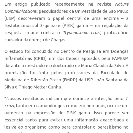
Em artigo publicado recentemente na revista
Nature
Polo São Carlos
Communication
s, pesquisadores da Universidade de São Paulo
Programas
(USP) descreveram o papel central de uma enzima – a
Bolsa Empreendedorismo
fosfatidilinositol 3-quinase (PI3K) gama – na regulação da
resposta imune contra o
Trypanosoma cruzi
, protozoário
Bolsa Startup USP
causador da doença de Chagas.
PGI-USP
O estudo foi conduzido no Centro de Pesquisa em Doenças
Conexão USP
Inflamatórias (CRID), um dos Cepids apoiados pela FAPESP,
Conexão Inter-USP
durante o mestrado e o doutorado de Maria Claudia da Silva. A
orientação foi feita pelos professores da Faculdade de
Leis e Normas
Medicina de Ribeirão Preto (FMRP) da USP João Santana da
Portal do Inventor
Silva e Thiago Mattar Cunha.
Inteligência Competitiva
“Nossos resultados indicam que durante a infecção pelo
T.
Editais
cruzi
, tanto em camundongos como em humanos, ocorre um
aumento na expressão de PI3K gama. Isso parece ser
Pesquisa na USP
essencial tanto para evitar uma inflamação exacerbada e
EMBRAPIIs
lesiva ao organismo como para controlar o parasitismo no
CEPIDs