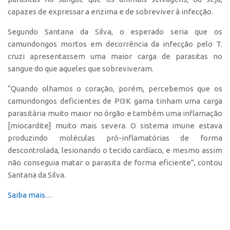
Patrimônio Genético
capazes de expressar a enzima e de sobreviver à infecção.
Leis e Normas
Segundo Santana da Silva, o esperado seria que os
Transferência de Tecnologia
camundongos mortos em decorrência da infecção pelo T.
Editais de TT
cruzi apresentassem uma maior carga de parasitas no
sangue do que aqueles que sobreviveram.
PD&I
Convênios
“Quando olhamos o coração, porém, percebemos que os
camundongos deficientes de PI3K gama tinham uma carga
Chamamento
parasitária muito maior no órgão e também uma inflamação
Parcerias PD&I
[miocardite] muito mais severa. O sistema imune estava
produzindo moléculas pró-inflamatórias de forma
PIPE/FAPESP
descontrolada, lesionando o tecido cardíaco, e mesmo assim
SPRINT
não conseguia matar o parasita de forma eficiente”, contou
Exceções
Santana da Silva.
Programas
Saiba mais…
Conexão USP
Conexão Inter-USP