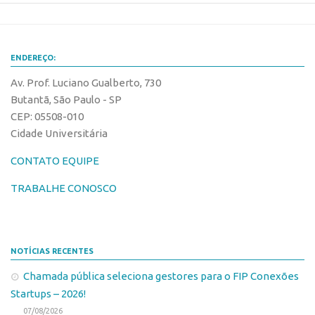
Banco de Patentes
Patentes em Destaque
ENDEREÇO:
Inteligência Competitiva
Av. Prof. Luciano Gualberto, 730
Showroom de Tecnologias
Butantã, São Paulo - SP
Empreendedorismo
CEP: 05508-010
Cidade Universitária
Jornada Empreendedora
Bolsas
CONTATO EQUIPE
Bolsa Empreendedorismo
TRABALHE CONOSCO
Bolsa Startup USP
Prêmio USP de Empreendedorismo
Entidades
NOTÍCIAS RECENTES
Pesquisa
Chamada pública seleciona gestores para o FIP Conexões
Startups – 2026!
EMBRAPIIs
07/08/2026