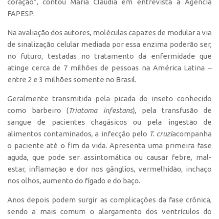
coração”, contou Maria Claudia em entrevista à Agência
FAPESP.
CEPIX
CPEs
Na avaliação dos autores, moléculas capazes de modular a via
de sinalização celular mediada por essa enzima poderão ser,
INCTs
no futuro, testadas no tratamento da enfermidade que
PRPI/USP
atinge cerca de 7 milhões de pessoas na América Latina –
entre 2 e 3 milhões somente no Brasil.
InovaUSP
Comunicação
Geralmente transmitida pela picada do inseto conhecido
como barbeiro (
Triatoma infestans
), pela transfusão de
Eventos
sangue de pacientes chagásicos ou pela ingestão de
Agenda AUSPIN
alimentos contaminados, a infecção pelo
T. cruzi
acompanha
o paciente até o fim da vida. Apresenta uma primeira fase
Fala Inovação
aguda, que pode ser assintomática ou causar febre, mal-
Premiações
estar, inflamação e dor nos gânglios, vermelhidão, inchaço
Edição 2025
nos olhos, aumento do fígado e do baço.
Edição 2021
Anos depois podem surgir as complicações da fase crônica,
Edição 2019
sendo a mais comum o alargamento dos ventrículos do