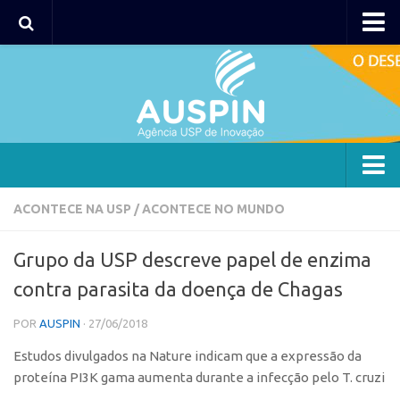
AUSPIN
Portal do Inventor
Hub USP Inovação
Portal de Atendimento
Agência
ACONTECE NA USP
/
ACONTECE NO MUNDO
Institucional
Grupo da USP descreve papel de enzima
Coordenação
contra parasita da doença de Chagas
Polos
POR
AUSPIN
· 27/06/2018
Polo Capital
Estudos divulgados na Nature indicam que a expressão da
Polo Lorena
proteína PI3K gama aumenta durante a infecção pelo T. cruzi
Polo Ribeirão Preto