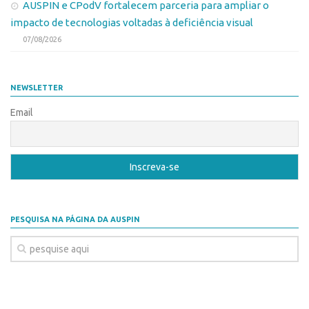
Patrimônio Genético
AUSPIN e CPodV fortalecem parceria para ampliar o
impacto de tecnologias voltadas à deficiência visual
Leis e Normas
07/08/2026
Transferência de Tecnologia
Editais de TT
NEWSLETTER
PD&I
Email
Convênios
Chamamento
Parcerias PD&I
PIPE/FAPESP
SPRINT
PESQUISA NA PÁGINA DA AUSPIN
Exceções
Programas
Conexão USP
Conexão Inter-USP