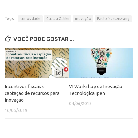
CEPIX
Tags:
curiosidade
Galileu Galilei
inovação
Paulo Nussenzveig
CPEs
INCTs
VOCÊ PODE GOSTAR ...
PRPI/USP
InovaUSP
Comunicação
Eventos
Agenda AUSPIN
Incentivos fiscais e
VI Workshop de Inovação
Fala Inovação
captação de recursos para
Tecnológica Ipen
inovação
Premiações
04/06/2018
16/05/2019
Edição 2025
Edição 2021
Edição 2019