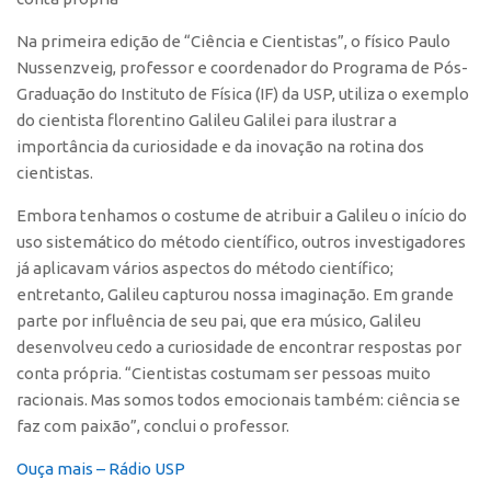
Polo São Carlos
Na primeira edição de “Ciência e Cientistas”, o físico Paulo
Programas
Nussenzveig, professor e coordenador do Programa de Pós-
Bolsa Empreendedorismo
Graduação do Instituto de Física (IF) da USP, utiliza o exemplo
do cientista florentino Galileu Galilei para ilustrar a
Bolsa Startup USP
importância da curiosidade e da inovação na rotina dos
PGI-USP
cientistas.
Conexão USP
Embora tenhamos o costume de atribuir a Galileu o início do
Conexão Inter-USP
uso sistemático do método científico, outros investigadores
já aplicavam vários aspectos do método científico;
Leis e Normas
entretanto, Galileu capturou nossa imaginação. Em grande
Portal do Inventor
parte por influência de seu pai, que era músico, Galileu
Inteligência Competitiva
desenvolveu cedo a curiosidade de encontrar respostas por
conta própria. “Cientistas costumam ser pessoas muito
Editais
racionais. Mas somos todos emocionais também: ciência se
Pesquisa na USP
faz com paixão”, conclui o professor.
EMBRAPIIs
Ouça mais – Rádio USP
CEPIDs