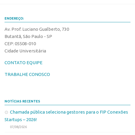
Edição 2017
Inovação em Números
ENDEREÇO:
Propriedade Intelectual
Av. Prof. Luciano Gualberto, 730
Formas de Proteção
Butantã, São Paulo - SP
CEP: 05508-010
Patentes
Cidade Universitária
Marcas
CONTATO EQUIPE
Softwares
TRABALHE CONOSCO
Cultivares
Desenho Industrial
Buscar Anterioridade
NOTÍCIAS RECENTES
Como solicitar
Chamada pública seleciona gestores para o FIP Conexões
Portal do Inventor
Startups – 2026!
VPI – Vocação para Inovação
07/08/2026