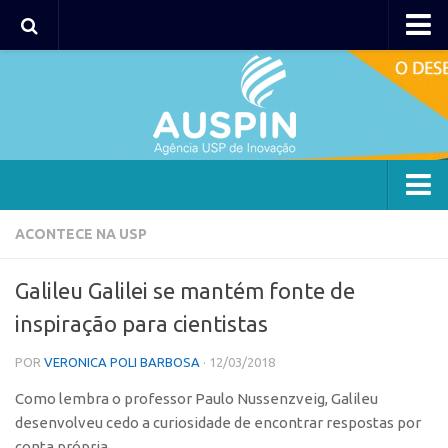
AUSPIN
Portal do Inventor
Hub USP Inovação
Portal de Atendimento
Agência
ACONTECE NA USP
Institucional
Galileu Galilei se mantém fonte de
Coordenação
inspiração para cientistas
Polos
POR
VERONICA POLI BARBOSA
· 12/03/2018
Polo Capital
Como lembra o professor Paulo Nussenzveig, Galileu
Polo Lorena
desenvolveu cedo a curiosidade de encontrar respostas por
Polo Ribeirão Preto
conta própria