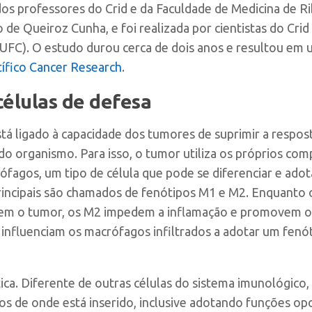
os professores do Crid e da Faculdade de Medicina de R
de Queiroz Cunha, e foi realizada por cientistas do Crid
(UFC). O estudo durou cerca de dois anos e resultou em
tífico
Cancer Research
.
élulas de defesa
á ligado à capacidade dos tumores de suprimir a respos
do organismo. Para isso, o tumor utiliza os próprios co
ófagos, um tipo de célula que pode se diferenciar e adota
 principais são chamados de fenótipos M1 e M2. Enquant
tem o tumor, os M2 impedem a inflamação e promovem o
influenciam os macrófagos infiltrados a adotar um fenót
ca. Diferente de outras células do sistema imunológico,
s de onde está inserido, inclusive adotando funções op