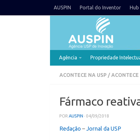
AUSPIN
Portal do Inventor
Hub 
Agência
Propriedade Intelectu
ACONTECE NA USP
/
ACONTECE
Fármaco reativ
POR
AUSPIN
· 04/09/2018
Redação
–
Jornal da USP