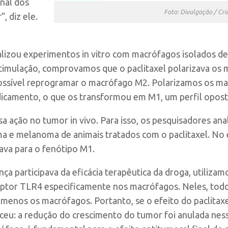
onal dos
Foto: Divulgação / Cr
, diz ele.
realizou experimentos
in vitro
com macrófagos isolados d
stimulação, comprovamos que o paclitaxel polarizava os 
possível reprogramar o macrófago M2. Polarizamos os mac
camento, o que os transformou em M1, um perfil opost
essa ação no tumor
in vivo
. Para isso, os pesquisadores ana
 e melanoma de animais tratados com o paclitaxel. No
ava para o fenótipo M1.
ça participava da eficácia terapêutica da droga, utili
ptor TLR4 especificamente nos macrófagos. Neles, todo
menos os macrófagos. Portanto, se o efeito do paclita
eceu: a redução do crescimento do tumor foi anulada ness