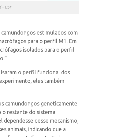
id – USP
e camundongos estimulados com
macrófagos para o perfil M1. Em
rófagos isolados para o perfil
o.”
lisaram o perfil funcional dos
 experimento, eles também
zamos camundongos geneticamente
 o restante do sistema
xel dependesse desse mecanismo,
es animais, indicando que a