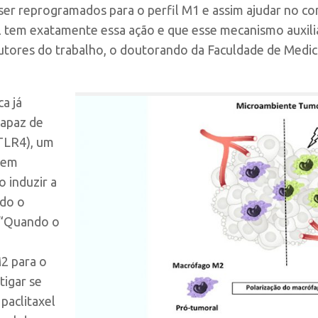
ser reprogramados para o perfil M1 e assim ajudar no c
l tem exatamente essa ação e que esse mecanismo auxilia 
utores do trabalho, o doutorando da Faculdade de Medi
ca já
capaz de
(TLR4), um
a em
 induzir a
ndo o
 “Quando o
2 para o
tigar se
paclitaxel