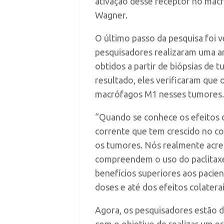
ativação desse receptor no macr
Wagner.
O último passo da pesquisa foi v
pesquisadores realizaram uma an
obtidos a partir de biópsias de
resultado, eles verificaram que
macrófagos M1 nesses tumores.
“Quando se conhece os efeitos d
corrente que tem crescido no co
os tumores. Nós realmente acre
compreendem o uso do paclitaxe
benefícios superiores aos pacie
doses e até dos efeitos colaterai
Agora, os pesquisadores estão d
com o objetivo de realizar um es