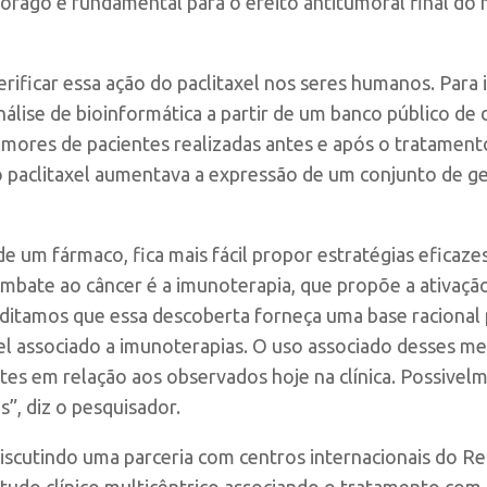
ófago é fundamental para o efeito antitumoral final do
erificar essa ação do paclitaxel nos seres humanos. Para i
álise de bioinformática a partir de um banco público de
 tumores de pacientes realizadas antes e após o tratam
 o paclitaxel aumentava a expressão de um conjunto de ge
e um fármaco, fica mais fácil propor estratégias eficaze
mbate ao câncer é a imunoterapia, que propõe a ativaçã
ditamos que essa descoberta forneça uma base racional
l associado a imunoterapias. O uso associado desses m
ntes em relação aos observados hoje na clínica. Possivel
s”, diz o pesquisador.
iscutindo uma parceria com centros internacionais do R
tudo clínico multicêntrico associando o tratamento com 