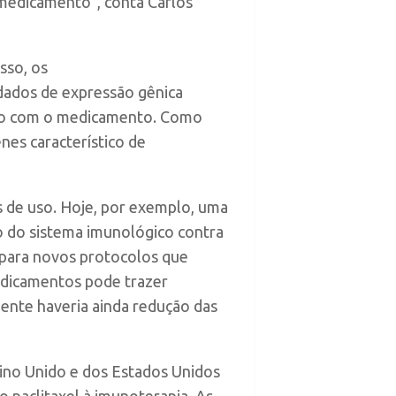
 medicamento”, conta Carlos
sso, os
 dados de expressão gênica
ento com o medicamento. Como
nes característico de
s de uso. Hoje, por exemplo, uma
o do sistema imunológico contra
 para novos protocolos que
edicamentos pode trazer
mente haveria ainda redução das
eino Unido e dos Estados Unidos
o paclitaxel à imunoterapia. As