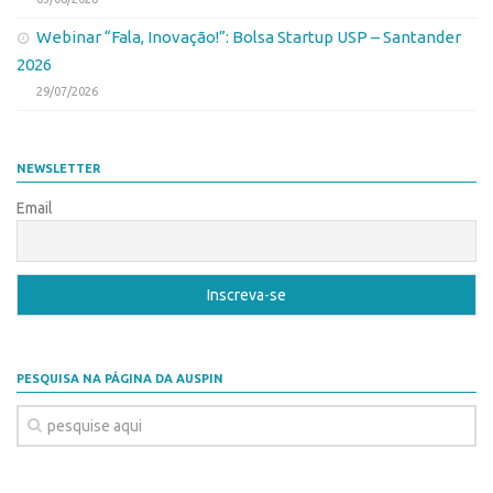
Banco de Patentes
Webinar “Fala, Inovação!”: Bolsa Startup USP – Santander
Patentes em Destaque
2026
29/07/2026
Inteligência Competitiva
Showroom de Tecnologias
Empreendedorismo
NEWSLETTER
Email
Jornada Empreendedora
Bolsas
Bolsa Empreendedorismo
Bolsa Startup USP
Prêmio USP de Empreendedorismo
PESQUISA NA PÁGINA DA AUSPIN
Entidades
Pesquisa
EMBRAPIIs