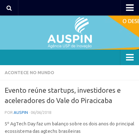
AUSPIN
Portal do Inventor
Hub USP Inovação
Portal de Atendimento
Agência
ACONTECE NO MUNDO
Institucional
Evento reúne startups, investidores e
Coordenação
aceleradores do Vale do Piracicaba
Polos
POR
AUSPIN
· 06/06/2018
Polo Capital
5º AgTech Day faz um balanço sobre os dois anos do principal
Polo Lorena
ecossistema das agtechs brasileiras
Polo Ribeirão Preto