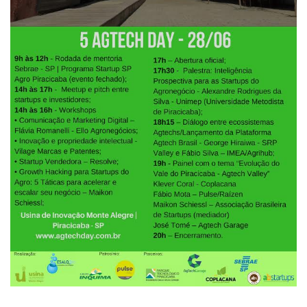
Edição 2017
Inovação em Números
Propriedade Intelectual
Formas de Proteção
Patentes
Marcas
Softwares
Cultivares
Desenho Industrial
Buscar Anterioridade
Como solicitar
Portal do Inventor
VPI – Vocação para Inovação