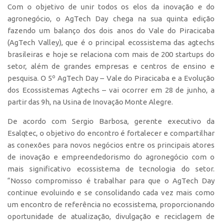
Com o objetivo de unir todos os elos da inovação e do
Polo São Carlos
agronegócio, o AgTech Day chega na sua quinta edição
Programas
fazendo um balanço dos dois anos do Vale do Piracicaba
Bolsa Empreendedorismo
(AgTech Valley), que é o principal ecossistema das agtechs
brasileiras e hoje se relaciona com mais de 200 startups do
Bolsa Startup USP
setor, além de grandes empresas e centros de ensino e
PGI-USP
pesquisa. O 5º AgTech Day – Vale do Piracicaba e a Evolução
dos Ecossistemas Agtechs – vai ocorrer em 28 de junho, a
Conexão USP
partir das 9h, na Usina de Inovação Monte Alegre.
Conexão Inter-USP
De acordo com Sergio Barbosa, gerente executivo da
Leis e Normas
Esalqtec, o objetivo do encontro é fortalecer e compartilhar
Portal do Inventor
as conexões para novos negócios entre os principais atores
Inteligência Competitiva
de inovação e empreendedorismo do agronegócio com o
mais significativo ecossistema de tecnologia do setor.
Editais
“Nosso compromisso é trabalhar para que o AgTech Day
Pesquisa na USP
continue evoluindo e se consolidando cada vez mais como
um encontro de referência no ecossistema, proporcionando
EMBRAPIIs
oportunidade de atualização, divulgação e reciclagem de
CEPIDs