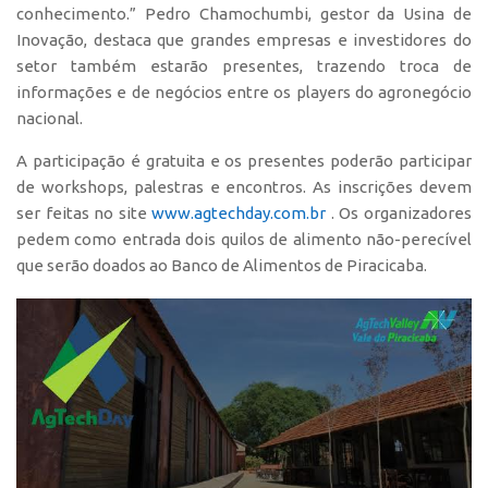
conhecimento.” Pedro Chamochumbi, gestor da Usina de
CEPIX
Inovação, destaca que grandes empresas e investidores do
setor também estarão presentes, trazendo troca de
CPEs
informações e de negócios entre os players do agronegócio
INCTs
nacional.
PRPI/USP
A participação é gratuita e os presentes poderão participar
InovaUSP
de workshops, palestras e encontros. As inscrições devem
ser feitas no site
www.agtechday.com.br
. Os organizadores
Comunicação
pedem como entrada dois quilos de alimento não-perecível
Eventos
que serão doados ao Banco de Alimentos de Piracicaba.
Agenda AUSPIN
Fala Inovação
Premiações
Edição 2025
Edição 2021
Edição 2019