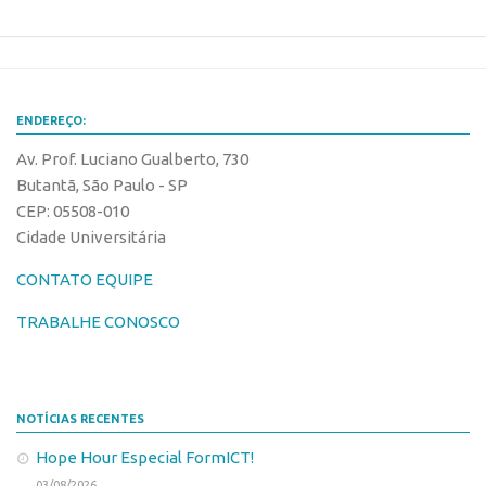
Patrimônio Genético
Leis e Normas
Transferência de Tecnologia
Editais de TT
ENDEREÇO:
PD&I
Av. Prof. Luciano Gualberto, 730
Butantã, São Paulo - SP
Convênios
CEP: 05508-010
Chamamento
Cidade Universitária
Parcerias PD&I
CONTATO EQUIPE
PIPE/FAPESP
TRABALHE CONOSCO
SPRINT
Exceções
Programas
NOTÍCIAS RECENTES
Conexão USP
Hope Hour Especial FormICT!
Conexão Inter-USP
03/08/2026