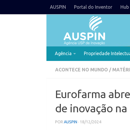
AUSPIN
Portal do Inventor
Hub 
Agência
Propriedade Intelectu
ACONTECE NO MUNDO
/
MATÉRI
Eurofarma abre 
de inovação na
POR
AUSPIN
· 18/12/2024