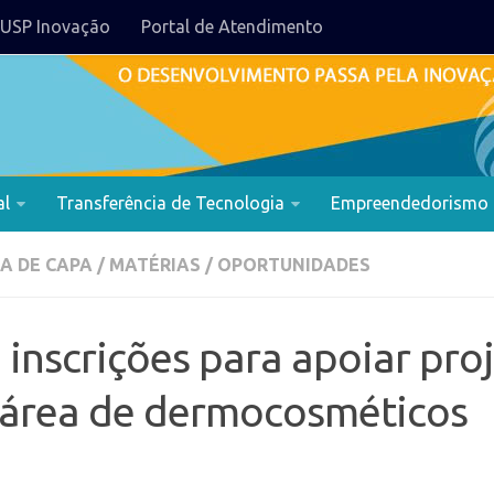
USP Inovação
Portal de Atendimento
al
Transferência de Tecnologia
Empreendedorismo
A DE CAPA
/
MATÉRIAS
/
OPORTUNIDADES
inscrições para apoiar proj
 área de dermocosméticos