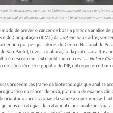
ra análise de proteínas em amostras biológicas abre caminho para aperfeiçoar 
oca, do qual são diagnosticados cerca de 300 mil novos casos por ano em todo 
modo de prever o câncer de boca a partir da análise de 
as e de Computação (ICMC) da USP, em São Carlos, vence
oordenado por pesquisadores do Centro Nacional de Pesq
 de São Paulo), teve a colaboração da professora Rosa
lho é descrito em texto publicado na revista
Nature Com
go nos júris técnico e popular do PIF, entregue no últi
nicas proteômicas (ramo da biotecnologia que analisa pr
prognóstico do câncer de boca, por meio de exames clín
e orientar os profissionais da saúde a superarem as limi
guiar as estratégias de tratamento personalizadas para 
 metástases cervicais do câncer”, explica a primeira autor