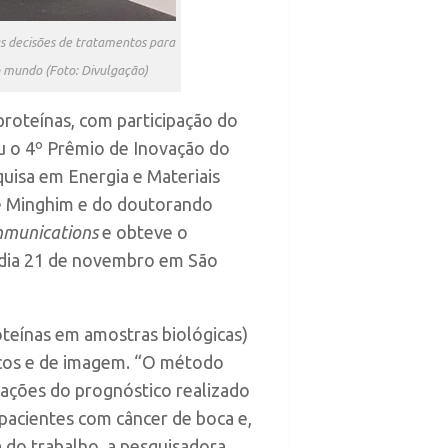
as decisões de tratamentos para
o mundo (Foto: Divulgação)
proteínas, com participação do
u o 4º Prêmio de Inovação do
uisa em Energia e Materiais
ne Minghim e do doutorando
munications
e obteve o
mo dia 21 de novembro em São
oteínas em amostras biológicas)
icos e de imagem. “O método
tações do prognóstico realizado
pacientes com câncer de boca e,
a do trabalho, a pesquisadora