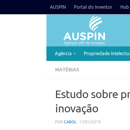
AUSPIN
Portal do Inventor
Hub 
Agência
Propriedade Intelectu
MATÉRIAS
Estudo sobre p
inovação
POR
CAROL
· 17/01/2019