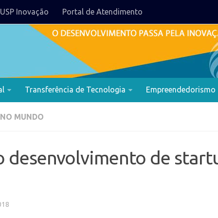
USP Inovação
Portal de Atendimento
al
Transferência de Tecnologia
Empreendedorismo
 NO MUNDO
o desenvolvimento de start
018