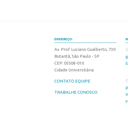
ENDEREÇO:
N
Av. Prof. Luciano Gualberto, 730
Butantã, São Paulo - SP
g
CEP: 05508-010
S
Cidade Universitária
CONTATO EQUIPE
p
TRABALHE CONOSCO
i
v