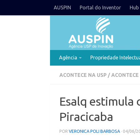
AUSPIN
Portal do Inventor
Hub 
Agência
Propriedade Intelectu
ACONTECE NA USP
/
ACONTECE
Esalq estimula 
Piracicaba
POR
VERONICA POLI BARBOSA
· 04/06/2