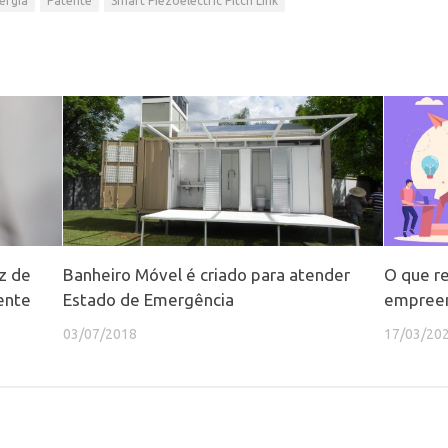
ergia
Patente
Smart Piezoelectric Pitch Link
z de
Banheiro Móvel é criado para atender
O que r
ente
Estado de Emergência
empree
03/07/2018
17/03/20