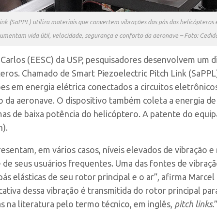
nk (SaPPL) utiliza materiais que convertem vibrações das pás dos helicópteros e
aumentam vida útil, velocidade, segurança e conforto da aeronave – Foto: Cedid
 Carlos (EESC) da USP, pesquisadores desenvolvem um dis
teros. Chamado de Smart Piezoelectric Pitch Link (SaPPL)
s em energia elétrica conectados a circuitos eletrônicos
o da aeronave. O dispositivo também coleta a energia de
as de baixa potência do helicóptero. A patente do equi
).
resentam, em vários casos, níveis elevados de vibração e
 de seus usuários frequentes. Uma das fontes de vibraçã
ás elásticas de seu rotor principal e o ar”, afirma Marce
icativa dessa vibração é transmitida do rotor principal pa
 na literatura pelo termo técnico, em inglês,
pitch links.