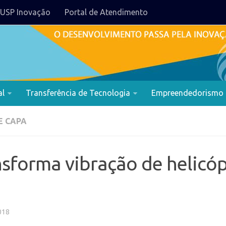
USP Inovação
Portal de Atendimento
al
Transferência de Tecnologia
Empreendedorismo
E CAPA
nsforma vibração de helicó
018