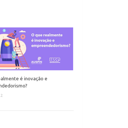
ealmente é inovação e
ndedorismo?
22