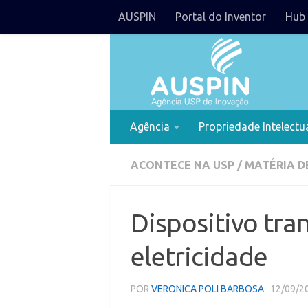
AUSPIN
Portal do Inventor
Hub 
Agência
Propriedade Intelectu
ACONTECE NA USP
/
MATÉRIA D
Dispositivo tra
eletricidade
POR
VERONICA POLI BARBOSA
· 12/09/2