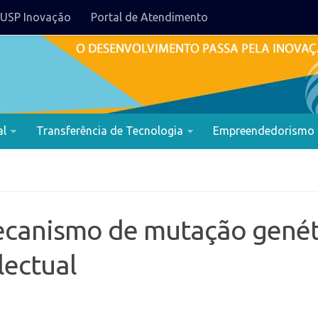
USP Inovação
Portal de Atendimento
al
Transferência de Tecnologia
Empreendedorismo
anismo de mutação genéti
lectual