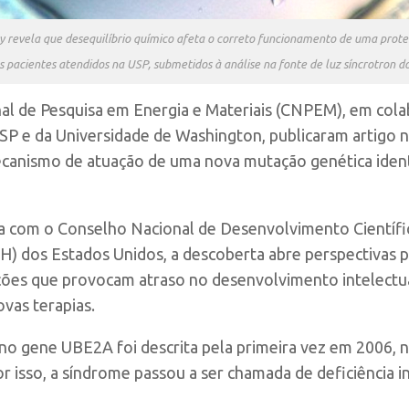
 revela que desequilíbrio químico afeta o correto funcionamento de uma proteí
s pacientes atendidos na USP, submetidos à análise na fonte de luz síncrotron
al de Pesquisa em Energia e Materiais (CNPEM), em col
 USP e da Universidade de Washington, publicaram artigo 
canismo de atuação de uma nova mutação genética ident
ia com o Conselho Nacional de Desenvolvimento Científi
NIH) dos Estados Unidos, a descoberta abre perspectivas
ções que provocam atraso no desenvolvimento intelectua
vas terapias.
 no gene UBE2A foi descrita pela primeira vez em 2006, 
r isso, a síndrome passou a ser chamada de deficiência 