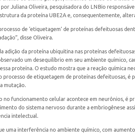
 por Juliana Oliveira, pesquisadora do LNBio responsáv
strutura da proteína UBE2A e, consequentemente, altera
processo de ‘etiquetagem’ de proteínas defeituosas dent
dação”, disse Oliveira.
a adição da proteína ubiquitina nas proteínas defeituos
bservado um desequilíbrio em seu ambiente químico, c
essa proteína. O estudo mostra que a reação química nec
o processo de etiquetagem de proteínas defeituosas, é pr
la mutação.
o no funcionamento celular acontece em neurônios, é 
vimento do sistema nervoso durante a embriogênese as
cia intelectual.
e uma interferência no ambiente químico, com aumento 