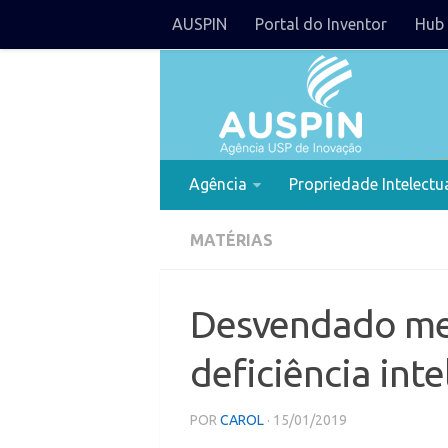
AUSPIN
Portal do Inventor
Hub 
Agência
Propriedade Intelectu
MATÉRIAS
Desvendado mec
deficiência inte
POR
CAROL
· 15/01/2019