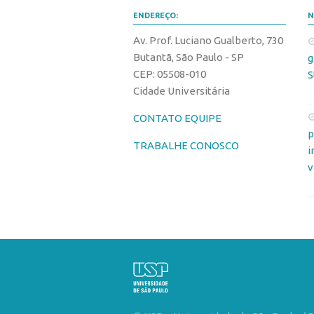
ENDEREÇO:
N
Av. Prof. Luciano Gualberto, 730
Butantã, São Paulo - SP
g
CEP: 05508-010
S
Cidade Universitária
CONTATO EQUIPE
p
TRABALHE CONOSCO
i
v