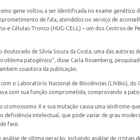
mo gene voltou a ser identificada no exame genético d
comprometimento de fala, atendidos no serviço de aconse
 e Células-Tronco (HUG-CELL) – um dos Centros de Pes
do doutorado de Silvia Souza da Costa, uma das autoras d
 problema patogênico”, disse Carla Rosenberg, pesquisado
também coautora da publicação.
com o Laboratório Nacional de Biociências (LNBio), do 
tava com sua função comprometida, comprovando a pato
o cromossomo X e sua mutação causa uma síndrome que 
ndo deficiência intelectual, que pode variar de grau mo
de face.
análise de última geração, incluindo análise de cristais 