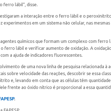
o ferro lábil”, disse.
stigaram a interação entre o ferro lábil e o peroxinitrit
z experimentos em um sistema não celular, nas mesmas
reagentes químicos que formam um complexo com ferro lá
o ferro lábil e verificar aumento de oxidação. A oxidaçã
 com a ajuda de indicadores fluorescentes.
lvimento de uma nova linha de pesquisa relacionada à açã
is sobre velocidade das reações, descobrir se essa cla
itrito e, levando em conta que as células têm quantidad
dele frente ao óxido nítrico é proporcional a essa quanti
 FAPESP
.
cia FAPESP