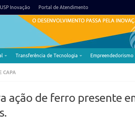
USP Inovação
Portal de Atendimento
al
Transferência de Tecnologia
Empreendedorismo
E CAPA
a ação de ferro presente e
s.