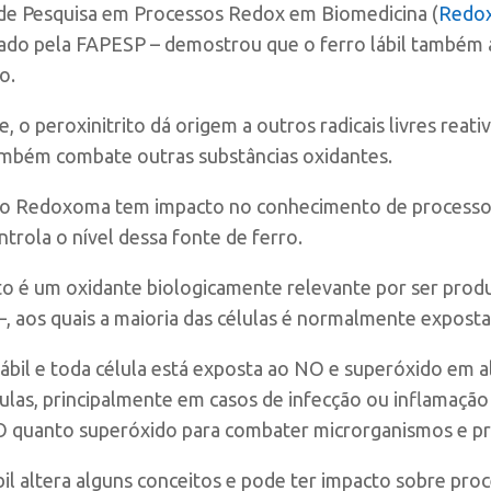
de Pesquisa em Processos Redox em Biomedicina (
Redo
iado pela FAPESP – demostrou que o ferro lábil também 
o.
 o peroxinitrito dá origem a outros radicais livres reativ
também combate outras substâncias oxidantes.
 do Redoxoma tem impacto no conhecimento de processos
trola o nível dessa fonte de ferro.
to é um oxidante biologicamente relevante por ser produzi
–, aos quais a maioria das células é normalmente exposta
lábil e toda célula está exposta ao NO e superóxido em
lulas, principalmente em casos de infecção ou inflamação
quanto superóxido para combater microrganismos e prod
ábil altera alguns conceitos e pode ter impacto sobre pr