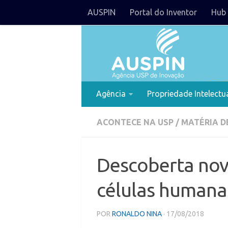
AUSPIN
Portal do Inventor
Hub 
Agência
Propriedade Intelectu
ACONTECE NA USP
/
MATÉRIA D
Descoberta nov
células humana
POR
RONALDO NINA
· 17/08/2018