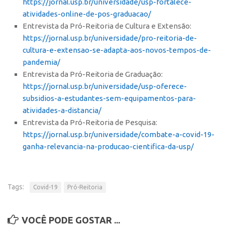
https://jornal.usp.br/universidade/usp-fortalece-
atividades-online-de-pos-graduacao/
CEPIX
Entrevista da Pró-Reitoria de Cultura e Extensão:
CPEs
https://jornal.usp.br/universidade/pro-reitoria-de-
INCTs
cultura-e-extensao-se-adapta-aos-novos-tempos-de-
pandemia/
PRPI/USP
Entrevista da Pró-Reitoria de Graduação:
InovaUSP
https://jornal.usp.br/universidade/usp-oferece-
subsidios-a-estudantes-sem-equipamentos-para-
Comunicação
atividades-a-distancia/
Eventos
Entrevista da Pró-Reitoria de Pesquisa:
Agenda AUSPIN
https://jornal.usp.br/universidade/combate-a-covid-19-
ganha-relevancia-na-producao-cientifica-da-usp/
Fala Inovação
Premiações
Edição 2025
Tags:
Covid-19
Pró-Reitoria
Edição 2021
Edição 2019
VOCÊ PODE GOSTAR ...