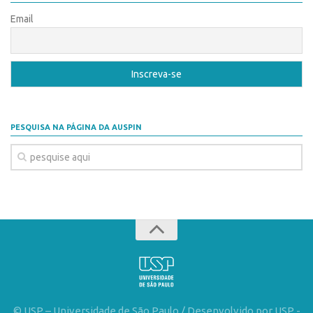
Banco de Patentes
Email
Patentes em Destaque
Inteligência Competitiva
Showroom de Tecnologias
Empreendedorismo
PESQUISA NA PÁGINA DA AUSPIN
Jornada Empreendedora
Bolsas
Bolsa Empreendedorismo
Bolsa Startup USP
Prêmio USP de Empreendedorismo
Entidades
Pesquisa
EMBRAPIIs
© USP – Universidade de São Paulo / Desenvolvido por USP -