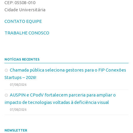
Patrimônio Genético
CEP: 05508-010
Cidade Universitária
Leis e Normas
Transferência de Tecnologia
CONTATO EQUIPE
Editais de TT
TRABALHE CONOSCO
PD&I
Convênios
NOTÍCIAS RECENTES
Chamamento
Chamada pública seleciona gestores para o FIP Conexões
Parcerias PD&I
Startups – 2026!
PIPE/FAPESP
07/08/2026
SPRINT
AUSPIN e CPodV fortalecem parceria para ampliar o
Exceções
impacto de tecnologias voltadas à deficiência visual
Programas
07/08/2026
Conexão USP
Conexão Inter-USP
NEWSLETTER