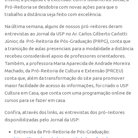
Polo São Carlos
Pró-Reitoria se desdobra com novas ações para que o
trabalho a distância seja feito com excelência.
Programas
Bolsa Empreendedorismo
Na última semana, alguns de nossos pró-reitores deram
entrevistas ao
Jornal da USP no Ar
. Carlos Gilberto Carlotti
Bolsa Startup USP
Júnior, da Pró-Reitoria de Pós-Graduação (PRPG), conta que
PGI-USP
a transição de aulas presenciais para a modalidade a distância
recebeu considerável apoio de professores orientadores.
Conexão USP
Também, a professora Maria Aparecida de Andrade Moreira
Conexão Inter-USP
Machado, da Pró-Reitoria de Cultura e Extensão (PRCEU)
Leis e Normas
conta que, além da transformação do site para promover
maior facilidade de acesso às informações, foi criado o
USP
Portal do Inventor
Cultura em Casa
, que conta com uma programação online de
Inteligência Competitiva
cursos para se fazer em casa.
Editais
Confira, através dos links, as entrevistas dos pró-reitores
Pesquisa na USP
disponibilizadas pelo Jornal da USP:
EMBRAPIIs
Entrevista da Pró-Reitoria de Pós-Graduação:
CEPIDs