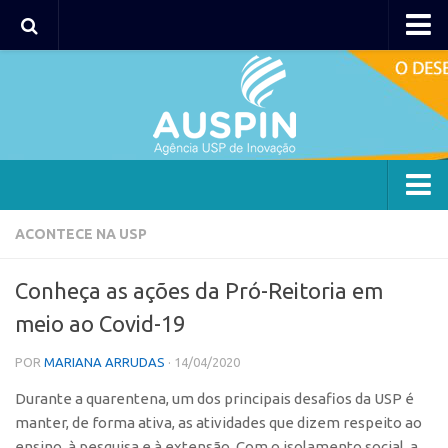
AUSPIN
Portal do Inventor
Hub USP Inovação
Portal de Atendimento
Agência
ACONTECE NA USP
Institucional
Conheça as ações da Pró-Reitoria em
Coordenação
meio ao Covid-19
Polos
POR
MARIANA ARRUDAS
· 14/04/2020
Polo Capital
Durante a quarentena, um dos principais desafios da USP é
Polo Lorena
manter, de forma ativa, as atividades que dizem respeito ao
Polo Ribeirão Preto
ensino, à pesquisa e à extensão. Com o isolamento social, a