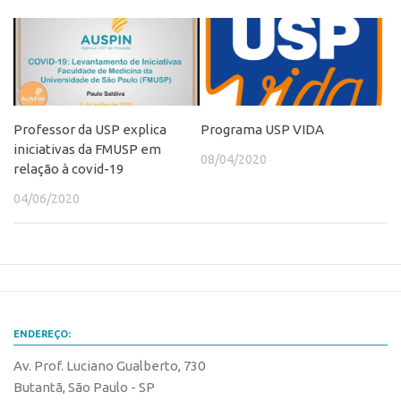
Edição 2017
Inovação em Números
Propriedade Intelectual
Formas de Proteção
Professor da USP explica
Programa USP VIDA
Patentes
iniciativas da FMUSP em
08/04/2020
Marcas
relação à covid-19
Softwares
04/06/2020
Cultivares
Desenho Industrial
Buscar Anterioridade
Como solicitar
ENDEREÇO:
Portal do Inventor
Av. Prof. Luciano Gualberto, 730
VPI – Vocação para Inovação
Butantã, São Paulo - SP