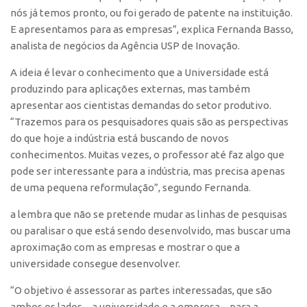
nós já temos pronto, ou foi gerado de patente na instituição.
CEPIX
E apresentamos para as empresas”, explica Fernanda Basso,
CPEs
analista de negócios da Agência USP de Inovação.
INCTs
A ideia é levar o conhecimento que a Universidade está
produzindo para aplicações externas, mas também
PRPI/USP
apresentar aos cientistas demandas do setor produtivo.
InovaUSP
“Trazemos para os pesquisadores quais são as perspectivas
Comunicação
do que hoje a indústria está buscando de novos
conhecimentos. Muitas vezes, o professor até faz algo que
Eventos
pode ser interessante para a indústria, mas precisa apenas
Agenda AUSPIN
de uma pequena reformulação”, segundo Fernanda.
Fala Inovação
a lembra que não se pretende mudar as linhas de pesquisas
Premiações
ou paralisar o que está sendo desenvolvido, mas buscar uma
aproximação com as empresas e mostrar o que a
Edição 2025
universidade consegue desenvolver.
Edição 2021
“O objetivo é assessorar as partes interessadas, que são
Edição 2019
ambos os lados – a universidade e a empresa – para a