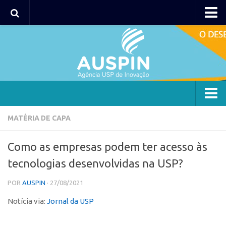
AUSPIN
Portal do Inventor
Hub USP Inovação
Portal de Atendimento
Agência
MATÉRIA DE CAPA
Institucional
Como as empresas podem ter acesso às
Coordenação
tecnologias desenvolvidas na USP?
Polos
POR
AUSPIN
· 27/08/2021
Polo Capital
Notícia via:
Jornal da USP
Polo Lorena
Polo Ribeirão Preto