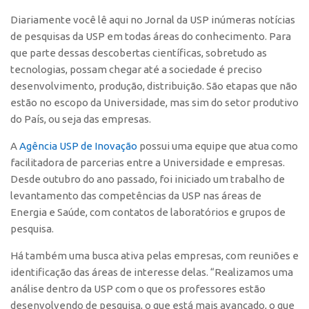
Polo São Carlos
Diariamente você lê aqui no
Jornal da USP
inúmeras notícias
Programas
de pesquisas da USP em todas áreas do conhecimento. Para
que parte dessas descobertas científicas, sobretudo as
Bolsa Empreendedorismo
tecnologias, possam chegar até a sociedade é preciso
Bolsa Startup USP
desenvolvimento, produção, distribuição. São etapas que não
estão no escopo da Universidade, mas sim do setor produtivo
PGI-USP
do País, ou seja das empresas.
Conexão USP
A
Agência USP de Inovação
possui uma equipe que atua como
Conexão Inter-USP
facilitadora de parcerias entre a Universidade e empresas.
Leis e Normas
Desde outubro do ano passado, foi iniciado um trabalho de
Portal do Inventor
levantamento das competências da USP nas áreas de
Energia e Saúde, com contatos de laboratórios e grupos de
Inteligência Competitiva
pesquisa.
Editais
Há também uma busca ativa pelas empresas, com reuniões e
Pesquisa na USP
identificação das áreas de interesse delas. “Realizamos uma
EMBRAPIIs
análise dentro da USP com o que os professores estão
desenvolvendo de pesquisa, o que está mais avançado, o que
CEPIDs