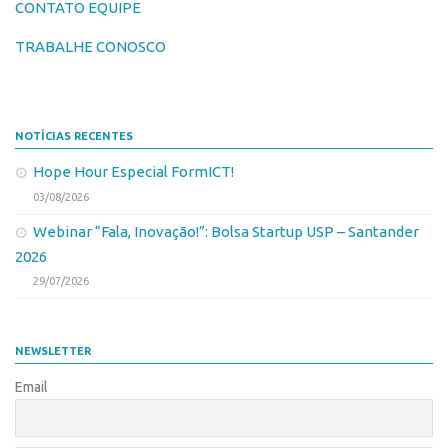
Patrimônio Genético
CONTATO EQUIPE
Leis e Normas
TRABALHE CONOSCO
Transferência de Tecnologia
Editais de TT
NOTÍCIAS RECENTES
PD&I
Hope Hour Especial FormICT!
Convênios
03/08/2026
Chamamento
Webinar “Fala, Inovação!”: Bolsa Startup USP – Santander
Parcerias PD&I
2026
PIPE/FAPESP
29/07/2026
SPRINT
Exceções
NEWSLETTER
Programas
Email
Conexão USP
Conexão Inter-USP