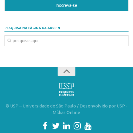
Banco de Patentes
Patentes em Destaque
Inteligência Competitiva
PESQUISA NA PÁGINA DA AUSPIN
Showroom de Tecnologias
Empreendedorismo
Jornada Empreendedora
Bolsas
Bolsa Empreendedorismo
Bolsa Startup USP
Prêmio USP de Empreendedorismo
© USP – Universidade de São Paulo / Desenvolvido por USP -
Entidades
Mídias Online
Pesquisa
EMBRAPIIs