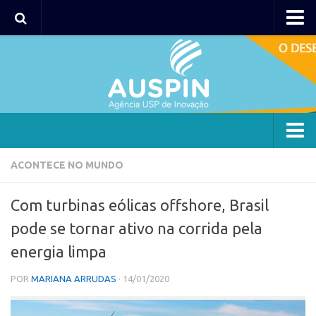
AUSPIN
Portal do Inventor
Hub USP Inovação
Portal de Atendimento
Agência
ACONTECE NO MUNDO
Institucional
Com turbinas eólicas offshore, Brasil
Coordenação
pode se tornar ativo na corrida pela
Polos
energia limpa
Polo Capital
POR
MARIANA ARRUDAS
· 14/01/2020
Polo Lorena
Polo Ribeirão Preto