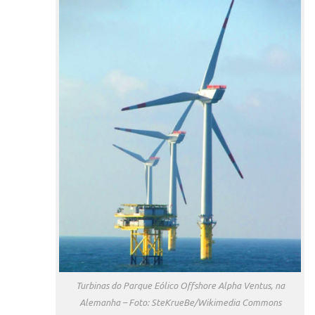
Patrimônio Genético
Leis e Normas
Transferência de Tecnologia
Editais de TT
PD&I
Convênios
Chamamento
Parcerias PD&I
PIPE/FAPESP
SPRINT
Exceções
Programas
Conexão USP
Turbinas do Parque Eólico Offshore Alpha Ventus, na
Alemanha – Foto: SteKrueBe/Wikimedia Commons
Conexão Inter-USP