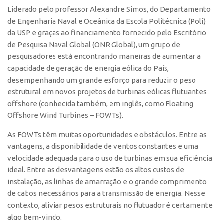
Liderado pelo professor Alexandre Simos, do Departamento
CEPIX
de Engenharia Naval e Oceânica da Escola Politécnica (Poli)
CPEs
da USP e graças ao financiamento fornecido pelo Escritório
de Pesquisa Naval Global (ONR Global), um grupo de
INCTs
pesquisadores está encontrando maneiras de aumentar a
PRPI/USP
capacidade de geração de energia eólica do País,
desempenhando um grande esforço para reduzir o peso
InovaUSP
estrutural em novos projetos de turbinas eólicas flutuantes
Comunicação
offshore (conhecida também, em inglês, como Floating
Eventos
Offshore Wind Turbines – FOWTs).
Agenda AUSPIN
As FOWTs têm muitas oportunidades e obstáculos. Entre as
vantagens, a disponibilidade de ventos constantes e uma
Fala Inovação
velocidade adequada para o uso de turbinas em sua eficiência
Premiações
ideal. Entre as desvantagens estão os altos custos de
Edição 2025
instalação, as linhas de amarração e o grande comprimento
de cabos necessários para a transmissão de energia. Nesse
Edição 2021
contexto, aliviar pesos estruturais no flutuador é certamente
Edição 2019
algo bem-vindo.