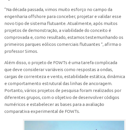
Edição 2017
“Na década passada, vimos muito esforço no campo da
Inovação em Números
engenharia offshore para conceber, projetar e validar esse
novo tipo de sistema flutuante. Atualmente, após muitos
Propriedade Intelectual
projetos de demonstração, a viabilidade do conceito é
Formas de Proteção
comprovada e, como resultado, estamos testemunhando os
primeiros parques eólicos comerciais flutuantes ”, afirma o
Patentes
professor Simos.
Marcas
Além disso, o projeto de FOWTs é uma tarefa complicada
Softwares
que deve considerar variáveis como respostas a ondas,
Cultivares
cargas de correnteza e vento, estabilidade estática, dinâmica
Desenho Industrial
e comportamento estrutural das linhas de ancoragem.
Portanto, vários projetos de pesquisa foram realizados por
Buscar Anterioridade
diferentes grupos, com o objetivo de desenvolver códigos
Como solicitar
numéricos e estabelecer as bases para a avaliação
comparativa experimental de FOWTs.
Portal do Inventor
VPI – Vocação para Inovação