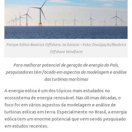
Polo São Carlos
Programas
Bolsa Empreendedorismo
Bolsa Startup USP
PGI-USP
Parque Eólico Beatrice Offshore, na Escócia – Foto: Divulgação/Beatrice
Offshore Windfarm
Conexão USP
Conexão Inter-USP
Para melhorar potencial de geração de energia do País,
pesquisadores têm focado em aspectos da modelagem e análise
Leis e Normas
das turbinas marítimas
Portal do Inventor
A energia eólica é um dos tópicos mais estudados no
Inteligência Competitiva
ecossistema de energia renovável. Nas últimas décadas, o
Editais
foco foi em vários aspectos da modelagem e análise de
turbinas eólicas em terra. Especialmente no Brasil, a energia
Pesquisa na USP
eólica tem um enorme potencial que vem sendo pesquisado
EMBRAPIIs
em estudos recentes.
CEPIDs