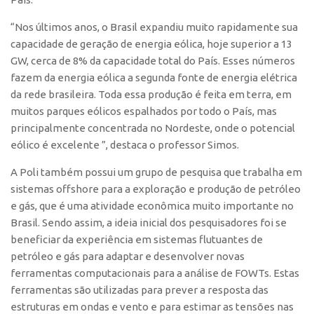
CEPIDs
“Nos últimos anos, o Brasil expandiu muito rapidamente sua
CEPIX
capacidade de geração de energia eólica, hoje superior a 13
CPEs
GW, cerca de 8% da capacidade total do País. Esses números
fazem da energia eólica a segunda fonte de energia elétrica
INCTs
da rede brasileira. Toda essa produção é feita em terra, em
PRPI/USP
muitos parques eólicos espalhados por todo o País, mas
InovaUSP
principalmente concentrada no Nordeste, onde o potencial
eólico é excelente ”, destaca o professor Simos.
Eventos
A Poli também possui um grupo de pesquisa que trabalha em
Bússola da Inovação
sistemas offshore para a exploração e produção de petróleo
Agenda AUSPIN
e gás, que é uma atividade econômica muito importante no
SGE
Brasil. Sendo assim, a ideia inicial dos pesquisadores foi se
beneficiar da experiência em sistemas flutuantes de
Fala Inovação (Webinar)
petróleo e gás para adaptar e desenvolver novas
SciBiz
ferramentas computacionais para a análise de FOWTs. Estas
ferramentas são utilizadas para prever a resposta das
estruturas em ondas e vento e para estimar as tensões nas