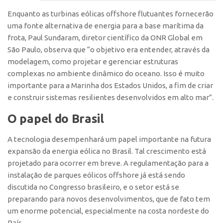
Banco de Patentes
Enquanto as turbinas eólicas offshore flutuantes fornecerão
uma fonte alternativa de energia para a base marítima da
Patentes em Destaque
frota, Paul Sundaram, diretor científico da ONR Global em
Inteligência Competitiva
São Paulo, observa que “o objetivo era entender, através da
Showroom de Tecnologias
modelagem, como projetar e gerenciar estruturas
complexas no ambiente dinâmico do oceano. Isso é muito
Empreendedorismo
importante para a Marinha dos Estados Unidos, a fim de criar
Jornada Empreendedora
e construir sistemas resilientes desenvolvidos em alto mar”.
Bolsas
O papel do Brasil
Bolsa Empreendedorismo
A tecnologia desempenhará um papel importante na futura
Bolsa Startup USP
expansão da energia eólica no Brasil. Tal crescimento está
Prêmio USP de Empreendedorismo
projetado para ocorrer em breve. A regulamentação para a
instalação de parques eólicos offshore já está sendo
Entidades
discutida no Congresso brasileiro, e o setor está se
Pesquisa
preparando para novos desenvolvimentos, que de fato tem
um enorme potencial, especialmente na costa nordeste do
EMBRAPIIs
País.