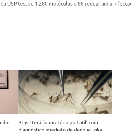
s da USP testou 1.280 moléculas e 88 reduziram a infecç
inibe
Brasil terá ‘laboratório portátil’ com
diagnóstico imediato de dengue, zika,