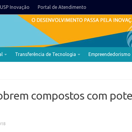
USP Inovação
Portal de Atendimento
al
Transferência de Tecnologia
Empreendedorismo
cobrem compostos com poten
018