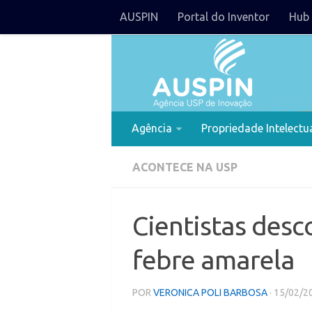
AUSPIN
Portal do Inventor
Hub 
Agência
Propriedade Intelectu
ACONTECE NA USP
Cientistas des
febre amarela
POR
VERONICA POLI BARBOSA
· 15/02/2