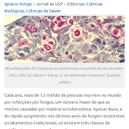
Ignacio Amigo
– Jornal da USP – Editorias:
Ciências
Polo São Carlos
Biológicas
,
Ciências da Saúde
Programas
Bolsa Empreendedorismo
Bolsa Startup USP
PGI-USP
Conexão USP
Conexão Inter-USP
Microfotografia de Cryptococcus neoformans no pulmão de um paciente –
Leis e Normas
Foto: CDC/ Dr. Edwin P. Ewing, Jr. via Wikimedia Commons / Domínio
Portal do Inventor
público
Inteligência Competitiva
C
ada ano, mais de 1,5 milhão de pessoas morrem no mundo
Editais
por infecções por fungos, um número maior do que as
mortes causadas por malária ou tuberculose. Apesar disso, e
Pesquisa na USP
do rápido surgimento nos últimos anos de fungos resistentes
EMBRAPIIs
a tratamentos tradicionais, só existem três classes de
CEPIDs