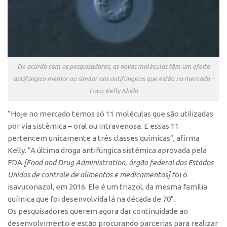
Banco de Patentes
Patentes em Destaque
Inteligência Competitiva
Showroom de Tecnologias
De acordo com os pesquisadores, as novas moléculas têm um efeito
Empreendedorismo
antifúngico melhor ou similar aos antifúngicos que estão no mercado –
Foto: Kelly Ishida
Jornada Empreendedora
“Hoje no mercado temos só 11 moléculas que são utilizadas
Bolsas
por via sistêmica – oral ou intravenosa. E essas 11
Bolsa Empreendedorismo
pertencem unicamente a três classes químicas”, afirma
Bolsa Startup USP
Kelly. “A última droga antifúngica sistêmica aprovada pela
FDA
[Food and Drug Administration, órgão federal dos Estados
Prêmio USP de Empreendedorismo
Unidos de controle de alimentos e medicamentos]
foi o
Entidades
isavuconazol, em 2016. Ele é um triazol, da mesma família
Pesquisa
química que foi desenvolvida lá na década de 70”.
Os pesquisadores querem agora dar continuidade ao
EMBRAPIIs
desenvolvimento e estão procurando parcerias para realizar