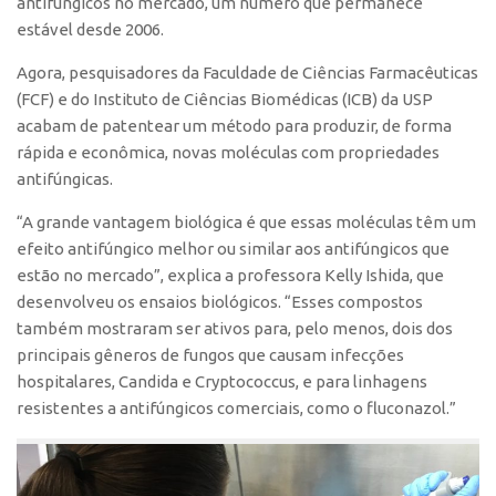
antifúngicos no mercado, um número que permanece
estável desde 2006.
CEPIX
CPEs
Agora, pesquisadores da Faculdade de Ciências Farmacêuticas
(FCF) e do Instituto de Ciências Biomédicas (ICB) da USP
INCTs
acabam de patentear um método para produzir, de forma
PRPI/USP
rápida e econômica, novas moléculas com propriedades
antifúngicas.
InovaUSP
Comunicação
“A grande vantagem biológica é que essas moléculas têm um
efeito antifúngico melhor ou similar aos antifúngicos que
Eventos
estão no mercado”, explica a professora Kelly Ishida, que
Agenda AUSPIN
desenvolveu os ensaios biológicos. “Esses compostos
também mostraram ser ativos para, pelo menos, dois dos
Fala Inovação
principais gêneros de fungos que causam infecções
Premiações
hospitalares,
Candida
e
Cryptococcus
, e para linhagens
Edição 2025
resistentes a antifúngicos comerciais, como o fluconazol.”
Edição 2021
Edição 2019