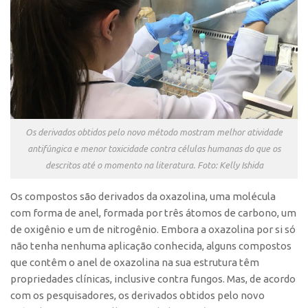
Edição 2017
Inovação em Números
Propriedade Intelectual
Formas de Proteção
Patentes
Marcas
Os derivados obtidos pelo novo método mostram melhor atividade
antifúngica e menor toxicidade contra células humanas do que os
Softwares
descritos até o momento na literatura. Foto: Kelly Ishida
Cultivares
Os compostos são derivados da oxazolina, uma molécula
Desenho Industrial
com forma de anel, formada por três átomos de carbono, um
Buscar Anterioridade
de oxigênio e um de nitrogênio. Embora a oxazolina por si só
Como solicitar
não tenha nenhuma aplicação conhecida, alguns compostos
que contêm o anel de oxazolina na sua estrutura têm
Portal do Inventor
propriedades clínicas, inclusive contra fungos. Mas, de acordo
VPI – Vocação para Inovação
com os pesquisadores, os derivados obtidos pelo novo