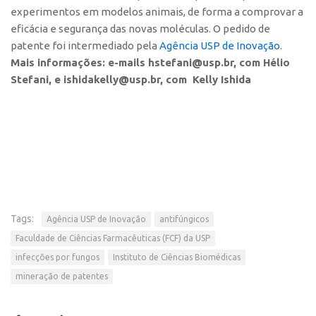
CEPIDs
experimentos em modelos animais, de forma a comprovar a
eficácia e segurança das novas moléculas. O pedido de
CEPIX
patente foi intermediado pela
Agência USP de Inovação
.
CPEs
Mais informações: e-mails hstefani@usp.br, com Hélio
INCTs
Stefani, e ishidakelly@usp.br, com Kelly Ishida
PRPI/USP
InovaUSP
Eventos
Bússola da Inovação
Agenda AUSPIN
Tags:
Agência USP de Inovação
antifúngicos
SGE
Faculdade de Ciências Farmacêuticas (FCF) da USP
Fala Inovação (Webinar)
infecções por fungos
Instituto de Ciências Biomédicas
SciBiz
mineração de patentes