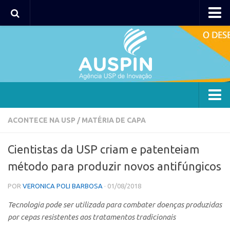
AUSPIN
Portal do Inventor
Hub USP Inovação
Portal de Atendimento
Agência
ACONTECE NA USP
/
MATÉRIA DE CAPA
Institucional
Cientistas da USP criam e patenteiam
Coordenação
método para produzir novos antifúngicos
Polos
POR
VERONICA POLI BARBOSA
· 01/08/2018
Polo Capital
Tecnologia pode ser utilizada para combater doenças produzidas
Polo Lorena
por cepas resistentes aos tratamentos tradicionais
Polo Ribeirão Preto