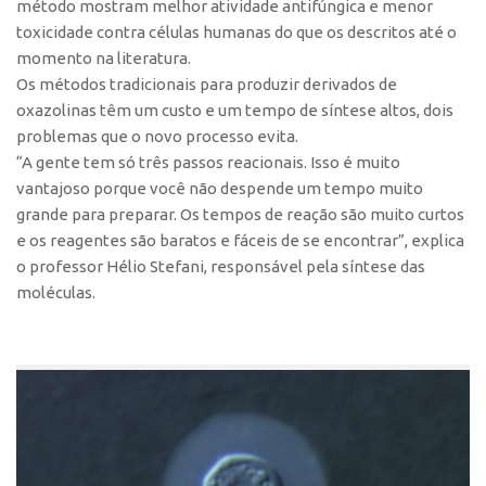
Patrimônio Genético
método mostram melhor atividade antifúngica e menor
toxicidade contra células humanas do que os descritos até o
Leis e Normas
momento na literatura.
Transferência de Tecnologia
Os métodos tradicionais para produzir derivados de
oxazolinas têm um custo e um tempo de síntese altos, dois
Editais de TT
problemas que o novo processo evita.
PD&I
“A gente tem só três passos reacionais. Isso é muito
Convênios
vantajoso porque você não despende um tempo muito
grande para preparar. Os tempos de reação são muito curtos
Chamamento
e os reagentes são baratos e fáceis de se encontrar”, explica
Parcerias PD&I
o professor Hélio Stefani, responsável pela síntese das
moléculas.
PIPE/FAPESP
SPRINT
Exceções
Programas
Conexão USP
Conexão Inter-USP