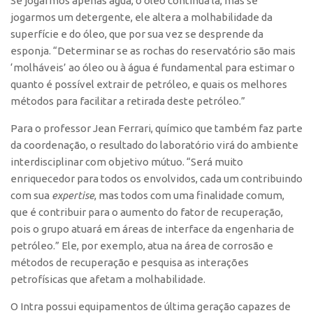
Se jogarmos apenas água, o óleo continua lá, mas se
jogarmos um detergente, ele altera a molhabilidade da
superfície e do óleo, que por sua vez se desprende da
esponja. “Determinar se as rochas do reservatório são mais
‘molháveis’ ao óleo ou à água é fundamental para estimar o
quanto é possível extrair de petróleo, e quais os melhores
métodos para facilitar a retirada deste petróleo.”
Para o professor Jean Ferrari, químico que também faz parte
da coordenação, o resultado do laboratório virá do ambiente
interdisciplinar com objetivo mútuo. “Será muito
enriquecedor para todos os envolvidos, cada um contribuindo
com sua
expertise
, mas todos com uma finalidade comum,
que é contribuir para o aumento do fator de recuperação,
pois o grupo atuará em áreas de interface da engenharia de
petróleo.” Ele, por exemplo, atua na área de corrosão e
métodos de recuperação e pesquisa as interações
petrofísicas que afetam a molhabilidade.
O Intra possui equipamentos de última geração capazes de