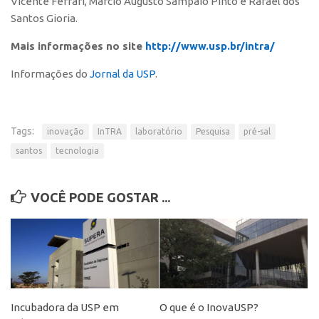
Vicente Ferrari, Márcio Augusto Sampaio Pinto e Rafael dos
Santos Gioria.
Mais informações no site
http://www.usp.br/intra/
Informações do
Jornal da USP
.
Tags:
inovação
InTRA
laboratório
Pesquisa
pré-sal
santos
tecnologia
VOCÊ PODE GOSTAR ...
Incubadora da USP em
O que é o InovaUSP?