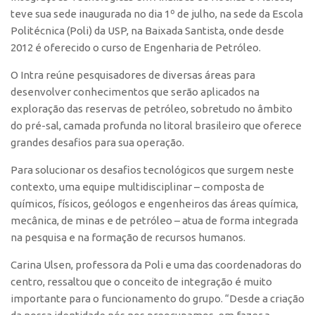
teve sua sede inaugurada no dia 1º de julho, na sede da Escola
CEPIX
Politécnica (Poli) da USP, na Baixada Santista, onde desde
CPEs
2012 é oferecido o curso de Engenharia de Petróleo.
INCTs
O Intra reúne pesquisadores de diversas áreas para
desenvolver conhecimentos que serão aplicados na
PRPI/USP
exploração das reservas de petróleo, sobretudo no âmbito
InovaUSP
do pré-sal, camada profunda no litoral brasileiro que oferece
Comunicação
grandes desafios para sua operação.
Eventos
Para solucionar os desafios tecnológicos que surgem neste
Agenda AUSPIN
contexto, uma equipe multidisciplinar – composta de
químicos, físicos, geólogos e engenheiros das áreas química,
Fala Inovação
mecânica, de minas e de petróleo – atua de forma integrada
Premiações
na pesquisa e na formação de recursos humanos.
Edição 2025
Carina Ulsen, professora da Poli e uma das coordenadoras do
Edição 2021
centro, ressaltou que o conceito de integração é muito
importante para o funcionamento do grupo. “Desde a criação
Edição 2019