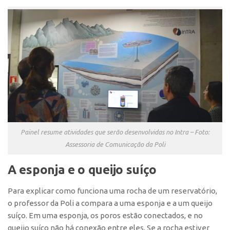
Banco de Patentes
Patentes em Destaque
Inteligência Competitiva
Showroom de Tecnologias
Empreendedorismo
Jornada Empreendedora
Bolsas
Painel resume atividades que serão desenvolvidas no Intra – Foto:
Bolsa Empreendedorismo
Assessoria de Comunicação da Poli
Bolsa Startup USP
Prêmio USP de Empreendedorismo
A esponja e o queijo suíço
Entidades
Para explicar como funciona uma rocha de um reservatório,
Pesquisa
o professor da Poli a compara a uma esponja e a um queijo
suíço. Em uma esponja, os poros estão conectados, e no
EMBRAPIIs
queijo suíço não há conexão entre eles. Se a rocha estiver