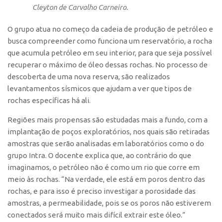
Patrimônio Genético
Cleyton de Carvalho Carneiro.
Leis e Normas
O grupo atua no começo da cadeia de produção de petróleo e
Transferência de Tecnologia
busca compreender como funciona um reservatório, a rocha
Editais de TT
que acumula petróleo em seu interior, para que seja possível
recuperar o máximo de óleo dessas rochas. No processo de
PD&I
descoberta de uma nova reserva, são realizados
Convênios
levantamentos sísmicos que ajudam a ver que tipos de
rochas específicas há ali.
Chamamento
Parcerias PD&I
Regiões mais propensas são estudadas mais a fundo, com a
implantação de poços exploratórios, nos quais são retiradas
PIPE/FAPESP
amostras que serão analisadas em laboratórios como o do
SPRINT
grupo Intra. O docente explica que, ao contrário do que
Exceções
imaginamos, o petróleo não é como um rio que corre em
meio às rochas. “Na verdade, ele está em poros dentro das
Programas
rochas, e para isso é preciso investigar a porosidade das
Conexão USP
amostras, a permeabilidade, pois se os poros não estiverem
conectados será muito mais difícil extrair este óleo.”
Conexão Inter-USP