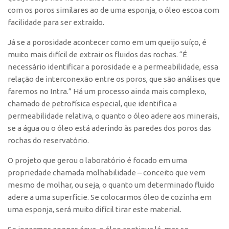
CEPIDs
com os poros similares ao de uma esponja, o óleo escoa com
facilidade para ser extraído.
CEPIX
CPEs
Já se a porosidade acontecer como em um queijo suíço, é
muito mais difícil de extrair os fluidos das rochas. “É
INCTs
necessário identificar a porosidade e a permeabilidade, essa
PRPI/USP
relação de interconexão entre os poros, que são análises que
InovaUSP
faremos no Intra.” Há um processo ainda mais complexo,
chamado de petrofísica especial, que identifica a
Eventos
permeabilidade relativa, o quanto o óleo adere aos minerais,
Bússola da Inovação
se a água ou o óleo está aderindo às paredes dos poros das
rochas do reservatório.
Agenda AUSPIN
O projeto que gerou o laboratório é focado em uma
SGE
propriedade chamada molhabilidade – conceito que vem
Fala Inovação (Webinar)
mesmo de molhar, ou seja, o quanto um determinado fluido
SciBiz
adere a uma superfície. Se colocarmos óleo de cozinha em
uma esponja, será muito difícil tirar este material.