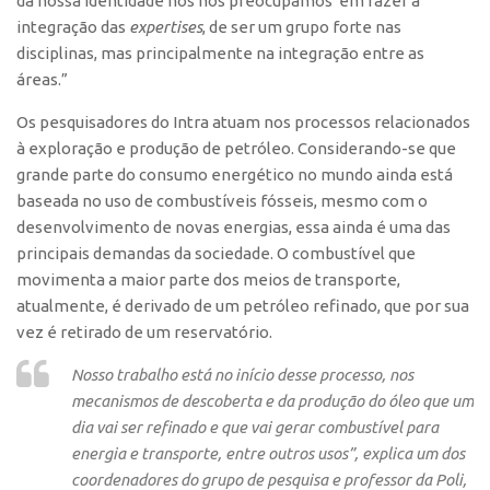
da nossa identidade nós nos preocupamos em fazer a
Edição 2017
integração das
expertises
, de ser um grupo forte nas
disciplinas, mas principalmente na integração entre as
Inovação em Números
áreas.”
Propriedade Intelectual
Os pesquisadores do Intra atuam nos processos relacionados
Formas de Proteção
à exploração e produção de petróleo. Considerando-se que
Patentes
grande parte do consumo energético no mundo ainda está
baseada no uso de combustíveis fósseis, mesmo com o
Marcas
desenvolvimento de novas energias, essa ainda é uma das
Softwares
principais demandas da sociedade. O combustível que
Cultivares
movimenta a maior parte dos meios de transporte,
atualmente, é derivado de um petróleo refinado, que por sua
Desenho Industrial
vez é retirado de um reservatório.
Buscar Anterioridade
Nosso trabalho está no início desse processo, nos
Como solicitar
mecanismos de descoberta e da produção do óleo que um
Portal do Inventor
dia vai ser refinado e que vai gerar combustível para
energia e transporte, entre outros usos”, explica um dos
VPI – Vocação para Inovação
coordenadores do grupo de pesquisa e professor da Poli,