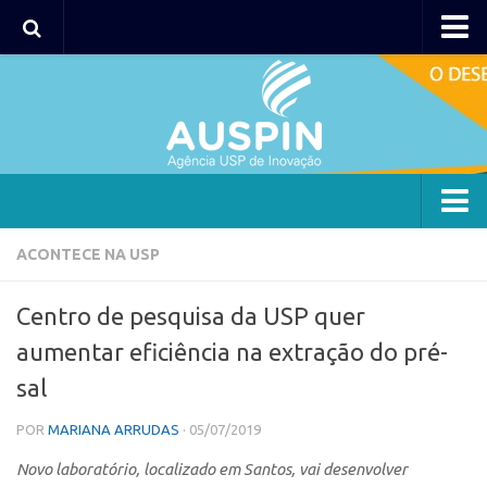
AUSPIN
Portal do Inventor
Hub USP Inovação
Portal de Atendimento
Agência
ACONTECE NA USP
Institucional
Centro de pesquisa da USP quer
Coordenação
aumentar eficiência na extração do pré-
Polos
sal
Polo Capital
POR
MARIANA ARRUDAS
· 05/07/2019
Polo Lorena
Novo laboratório, localizado em Santos, vai desenvolver
Polo Ribeirão Preto