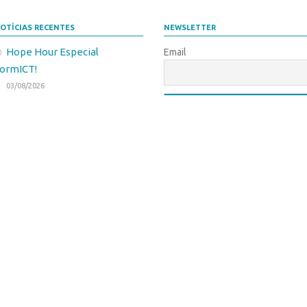
OTÍCIAS RECENTES
NEWSLETTER
Hope Hour Especial
Email
ormICT!
03/08/2026
Webinar “Fala, Inovação!”:
olsa Startup USP – Santander
026
PESQUISA NA PÁGINA DA AUSPIN
29/07/2026