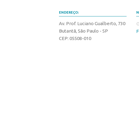
ENDEREÇO:
N
Av. Prof. Luciano Gualberto, 730
Butantã, São Paulo - SP
F
CEP: 05508-010
Cidade Universitária
B
CONTATO EQUIPE
2
TRABALHE CONOSCO