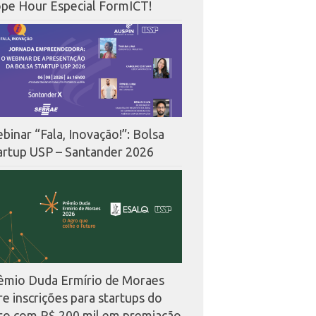
pe Hour Especial FormICT!
binar “Fala, Inovação!”: Bolsa
artup USP – Santander 2026
êmio Duda Ermírio de Moraes
re inscrições para startups do
ro com R$ 200 mil em premiação