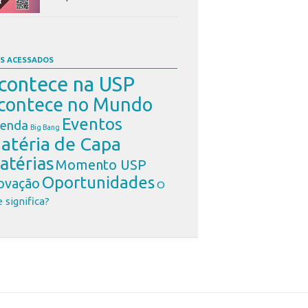
S ACESSADOS
contece na USP
contece no Mundo
Eventos
enda
Big Bang
atéria de Capa
atérias
Momento USP
Oportunidades
ovação
O
 significa?