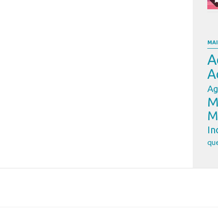
MAI
A
A
Ag
M
M
In
que