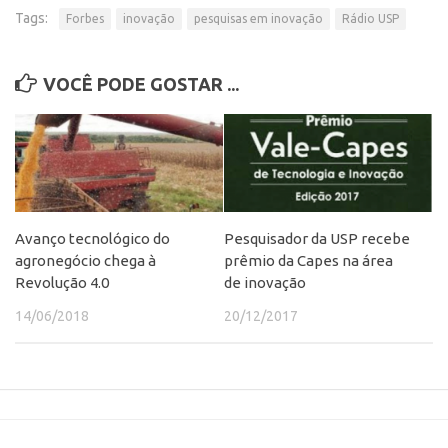
Tags:
Forbes
inovação
pesquisas em inovação
Rádio USP
CEPIX
CPEs
VOCÊ PODE GOSTAR ...
INCTs
PRPI/USP
InovaUSP
Comunicação
Eventos
Avanço tecnológico do
Pesquisador da USP recebe
agronegócio chega à
prêmio da Capes na área
Agenda AUSPIN
Revolução 4.0
de inovação
Fala Inovação
14/06/2018
20/12/2017
Premiações
Edição 2025
Edição 2021
Edição 2019