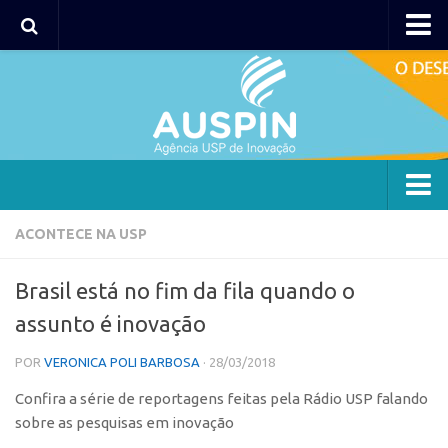
AUSPIN
Portal do Inventor
Hub USP Inovação
Portal de Atendimento
Agência
ACONTECE NA USP
Institucional
Brasil está no fim da fila quando o
Coordenação
assunto é inovação
Polos
POR
VERONICA POLI BARBOSA
· 28/03/2018
Polo Capital
Confira a série de reportagens feitas pela Rádio USP falando
Polo Lorena
sobre as pesquisas em inovação
Polo Ribeirão Preto