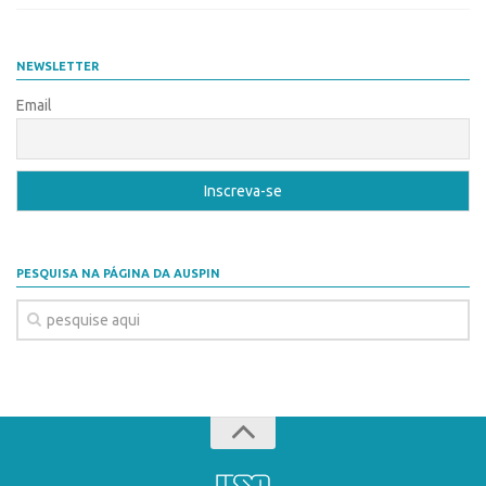
Patrimônio Genético
Leis e Normas
NEWSLETTER
Transferência de Tecnologia
Email
Editais de TT
PD&I
Convênios
Chamamento
Parcerias PD&I
PESQUISA NA PÁGINA DA AUSPIN
PIPE/FAPESP
SPRINT
Exceções
Programas
Conexão USP
Conexão Inter-USP