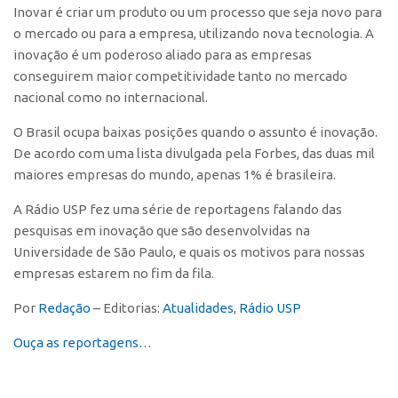
Inovar é criar um produto ou um processo que seja novo para
Polo São Carlos
o mercado ou para a empresa, utilizando nova tecnologia. A
Programas
inovação é um poderoso aliado para as empresas
Bolsa Empreendedorismo
conseguirem maior competitividade tanto no mercado
nacional como no internacional.
Bolsa Startup USP
O Brasil ocupa baixas posições quando o assunto é inovação.
PGI-USP
De acordo com uma lista divulgada pela
Forbes,
das duas mil
Conexão USP
maiores empresas do mundo, apenas 1% é brasileira.
Conexão Inter-USP
A Rádio USP fez uma série de reportagens falando das
Leis e Normas
pesquisas em inovação que são desenvolvidas na
Portal do Inventor
Universidade de São Paulo, e quais os motivos para nossas
empresas estarem no fim da fila.
Inteligência Competitiva
Por
Redação
– Editorias:
Atualidades
,
Rádio USP
Editais
Pesquisa na USP
Ouça as reportagens…
EMBRAPIIs
CEPIDs