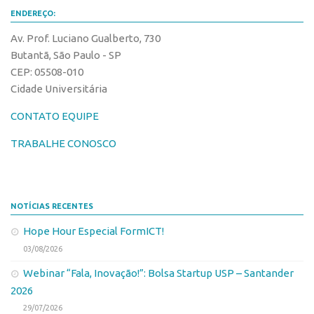
Edição 2017
ENDEREÇO:
Inovação em Números
Av. Prof. Luciano Gualberto, 730
Butantã, São Paulo - SP
Propriedade Intelectual
CEP: 05508-010
Formas de Proteção
Cidade Universitária
Patentes
CONTATO EQUIPE
Marcas
TRABALHE CONOSCO
Softwares
Cultivares
Desenho Industrial
NOTÍCIAS RECENTES
Buscar Anterioridade
Hope Hour Especial FormICT!
Como solicitar
03/08/2026
Portal do Inventor
Webinar “Fala, Inovação!”: Bolsa Startup USP – Santander
2026
VPI – Vocação para Inovação
29/07/2026