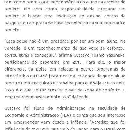
tem como premissa a independência do aluno na escolha do
projeto: ele tem como responsabilidade preparar um
CEPIX
projeto e buscar uma instituição de ensino, centro de
CPEs
pesquisa ou empresa de base tecnológica na qual realizará o
INCTs
projeto.
PRPI/USP
“Esta bolsa não é um presente por ser um bom aluno. Na
InovaUSP
verdade, é um reconhecimento de que você se esforçou,
correu atrás e conseguiu”, afirma Gustavo Toshio Yasunaka,
Comunicação
participante do programa em 2013. Para ele, o maior
Eventos
diferencial da Bolsa em relação a outros programas de
intercâmbio da USP é justamente a exigência de que o aluno
Agenda AUSPIN
procure uma instituição e trabalhe para que seja aceito nela.
Fala Inovação
“Isso é o que te faz crescer e sair da zona de conforto. E
Premiações
empreender é basicamente isso”,defende.
Edição 2025
Gustavo foi aluno de Administração na Faculdade de
Economia e Administração (FEA) e conta que seu interesse
Edição 2021
em empreender vem desde a infância. “Acredito que foi
Edição 2019
influência do meu avô, que veio do Japão para o Brasil com