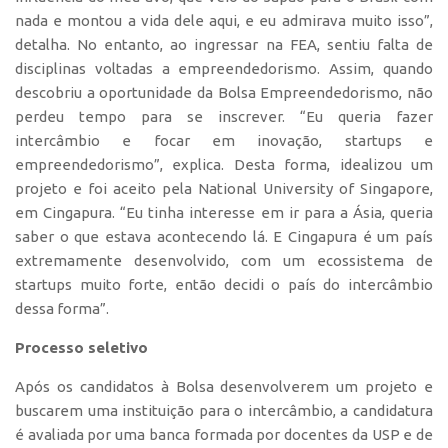
Edição 2017
nada e montou a vida dele aqui, e eu admirava muito isso”,
detalha. No entanto, ao ingressar na FEA, sentiu falta de
Inovação em Números
disciplinas voltadas a empreendedorismo. Assim, quando
Propriedade Intelectual
descobriu a oportunidade da Bolsa Empreendedorismo, não
perdeu tempo para se inscrever. “Eu queria fazer
Formas de Proteção
intercâmbio e focar em inovação, startups e
Patentes
empreendedorismo”, explica. Desta forma, idealizou um
Marcas
projeto e foi aceito pela National University of Singapore,
em Cingapura. “Eu tinha interesse em ir para a Ásia, queria
Softwares
saber o que estava acontecendo lá. E Cingapura é um país
Cultivares
extremamente desenvolvido, com um ecossistema de
startups muito forte, então decidi o país do intercâmbio
Desenho Industrial
dessa forma”.
Buscar Anterioridade
Processo seletivo
Como solicitar
Portal do Inventor
Após os candidatos à Bolsa desenvolverem um projeto e
buscarem uma instituição para o intercâmbio, a candidatura
VPI – Vocação para Inovação
é avaliada por uma banca formada por docentes da USP e de