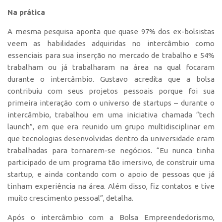
Banco de Patentes
Na prática
Patentes em Destaque
A mesma pesquisa aponta que quase 97% dos ex-bolsistas
veem as habilidades adquiridas no intercâmbio como
Inteligência Competitiva
essenciais para sua inserção no mercado de trabalho e 54%
Showroom de Tecnologias
trabalham ou já trabalharam na área na qual focaram
Empreendedorismo
durante o intercâmbio. Gustavo acredita que a bolsa
contribuiu com seus projetos pessoais porque foi sua
Jornada Empreendedora
primeira interação com o universo de startups – durante o
Bolsas
intercâmbio, trabalhou em uma iniciativa chamada “tech
launch”, em que era reunido um grupo multidisciplinar em
Bolsa Empreendedorismo
que tecnologias desenvolvidas dentro da universidade eram
Bolsa Startup USP
trabalhadas para tornarem-se negócios. “Eu nunca tinha
Prêmio USP de Empreendedorismo
participado de um programa tão imersivo, de construir uma
startup, e ainda contando com o apoio de pessoas que já
Entidades
tinham experiência na área. Além disso, fiz contatos e tive
Pesquisa
muito crescimento pessoal”, detalha.
EMBRAPIIs
Após o intercâmbio com a Bolsa Empreendedorismo,