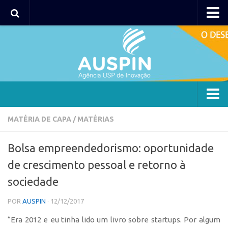
AUSPIN
Portal do Inventor
Hub USP Inovação
Portal de Atendimento
Agência
MATÉRIA DE CAPA
/
MATÉRIAS
Institucional
Bolsa empreendedorismo: oportunidade
Coordenação
de crescimento pessoal e retorno à
Polos
sociedade
Polo Capital
POR
AUSPIN
· 12/12/2017
Polo Lorena
“Era 2012 e eu tinha lido um livro sobre startups. Por algum
Polo Ribeirão Preto