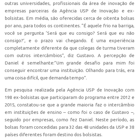
Patrimônio Genético
outras universidades, profissionais da área de inovação de
empresas parceiras da Agência USP de Inovação e ex-
Leis e Normas
bolsistas. Em média, são oferecidas cerca de oitenta bolsas
Transferência de Tecnologia
por ano, para todos os continentes. “É aquele frio na barriga,
Editais de TT
você se pergunta ‘Será que eu consigo? Será que eu não
consigo?’, e o prazo vai chegando. É uma experiência
PD&I
completamente diferente da que colegas de turma tiveram
Convênios
com outros intercâmbios”, diz Gustavo. A percepção de
Daniel é semelhante:”Um grande desafio para mim foi
Chamamento
conseguir encontrar uma instituição. Olhando para trás, era
Parcerias PD&I
uma coisa difícil, que demanda tempo”.
PIPE/FAPESP
Em pesquisa realizada pela Agência USP de Inovação com
SPRINT
198 ex-bolsistas que participaram do programa entre 2012 e
2015, constatou-se que a grande maioria faz o intercâmbio
Exceções
em instituições de ensino – como foi o caso de Gustavo –,
Programas
seguido por empresas, como fez Daniel. Neste período, as
Conexão USP
bolsas foram concedidas para 32 das 48 unidades da USP e 38
países diferentes foram destino dos bolsistas.
Conexão Inter-USP