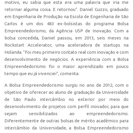
motivo, eu sabia que esta era uma palavra que iria me
Polo São Carlos
retornar alguma coisa. E retornou”. Daniel Guzzo, graduado
Programas
em Engenharia de Produção na Escola de Engenharia de São
Carlos é um dos 483 ex-bolsistas do programa Bolsa
Bolsa Empreendedorismo
Empreendedorismo, da Agência USP de Inovação. Com a
Bolsa Startup USP
bolsa concedida, Daniel passou, em 2013, seis meses na
PGI-USP
Rockstart Accelerator, uma aceleradora de startups na
Holanda. “Foi meu primeiro contato real com inovação e com
Conexão USP
desenvolvimento de negócios. A experiência com a Bolsa
Conexão Inter-USP
Empreendedorismo foi o maior aprendizado em pouco
tempo que eu já vivenciei”, comenta.
Leis e Normas
Portal do Inventor
A Bolsa Empreendedorismo surgiu no ano de 2012, com o
objetivo de oferecer ao aluno de graduação da Universidade
Inteligência Competitiva
de São Paulo intercâmbio no exterior por meio do
Editais
desenvolvimento de projetos com perfil inovador, para que
Pesquisa na USP
sejam sensibilizados ao empreendedorismo.
Diferentemente de outras bolsas de mérito acadêmico para
EMBRAPIIs
intercâmbio da Universidade, a Bolsa Empreendedorismo
CEPIDs