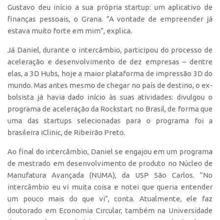
CEPIDs
Gustavo deu início a sua própria startup: um aplicativo de
finanças pessoais, o Grana. “A vontade de empreender já
CEPIX
estava muito forte em mim”, explica.
CPEs
Já Daniel, durante o intercâmbio, participou do processo de
INCTs
aceleração e desenvolvimento de dez empresas – dentre
PRPI/USP
elas, a 3D Hubs, hoje a maior plataforma de impressão 3D do
mundo. Mas antes mesmo de chegar no país de destino, o ex-
InovaUSP
bolsista já havia dado início às suas atividades: divulgou o
Eventos
programa de aceleração da Rockstart no Brasil, de forma que
uma das startups selecionadas para o programa foi a
Bússola da Inovação
brasileira iClinic, de Ribeirão Preto.
Agenda AUSPIN
Ao final do intercâmbio, Daniel se engajou em um programa
SGE
de mestrado em desenvolvimento de produto no Núcleo de
Fala Inovação (Webinar)
Manufatura Avançada (NUMA), da USP São Carlos. “No
SciBiz
intercâmbio eu vi muita coisa e notei que queria entender
um pouco mais do que vi”, conta. Atualmente, ele faz
doutorado em Economia Circular, também na Universidade