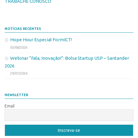
Patrimônio Genético
TRABALHE CONOSCO
Leis e Normas
Transferência de Tecnologia
NOTÍCIAS RECENTES
Editais de TT
Hope Hour Especial FormICT!
PD&I
03/08/2026
Convênios
Webinar “Fala, Inovação!”: Bolsa Startup USP – Santander
Chamamento
2026
Parcerias PD&I
29/07/2026
PIPE/FAPESP
SPRINT
NEWSLETTER
Exceções
Email
Programas
Conexão USP
Conexão Inter-USP