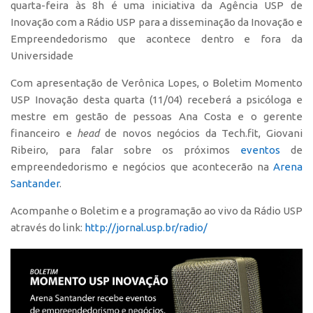
quarta-feira às 8h é uma iniciativa da Agência USP de
Polo São Carlos
Inovação com a Rádio USP para a disseminação da Inovação e
Programas
Empreendedorismo que acontece dentro e fora da
Universidade
Bolsa Empreendedorismo
Bolsa Startup USP
Com apresentação de Verônica Lopes, o Boletim Momento
USP Inovação desta quarta (11/04) receberá a psicóloga e
PGI-USP
mestre em gestão de pessoas Ana Costa e o gerente
Conexão USP
financeiro e
head
de novos negócios da Tech.fit, Giovani
Ribeiro, para falar sobre os próximos
eventos
de
Conexão Inter-USP
empreendedorismo e negócios que acontecerão na
Arena
Leis e Normas
Santander
.
Portal do Inventor
Acompanhe o Boletim e a programação ao vivo da Rádio USP
Inteligência Competitiva
através do link:
http://jornal.usp.br/radio/
Editais
Pesquisa na USP
EMBRAPIIs
CEPIDs