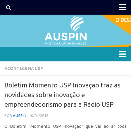
AUSPIN
Portal do Inventor
Hub USP Inovação
Portal de Atendimento
Agência
ACONTECE NA USP
Institucional
Boletim Momento USP Inovação traz as
Coordenação
novidades sobre inovação e
Polos
empreendedorismo para a Rádio USP
Polo Capital
POR
AUSPIN
· 10/04/2018
Polo Lorena
O Boletim “Momento USP Inovação” que vai ao ar toda
Polo Ribeirão Preto