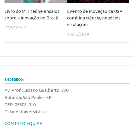
Edição 2017
Livro do MIT reúne ensaios
Evento de inovação da USP
Inovação em Números
sobre a inovação no Brasil
combina ciência, negócios
e soluções
Propriedade Intelectual
17/05/2019
14/02/2019
Formas de Proteção
Patentes
Marcas
Softwares
Cultivares
ENDEREÇO:
Desenho Industrial
Av. Prof. Luciano Gualberto, 730
Buscar Anterioridade
Butantã, São Paulo - SP
CEP: 05508-010
Como solicitar
Cidade Universitária
Portal do Inventor
CONTATO EQUIPE
VPI – Vocação para Inovação