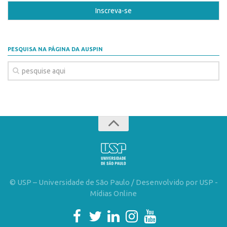
Banco de Patentes
Patentes em Destaque
Inteligência Competitiva
PESQUISA NA PÁGINA DA AUSPIN
Showroom de Tecnologias
Empreendedorismo
Jornada Empreendedora
Bolsas
Bolsa Empreendedorismo
Bolsa Startup USP
Prêmio USP de Empreendedorismo
Entidades
© USP – Universidade de São Paulo / Desenvolvido por USP -
Mídias Online
Pesquisa
EMBRAPIIs