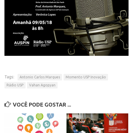
CEPIX
CPEs
INCTs
PRPI/USP
InovaUSP
Comunicação
Eventos
Tags:
Antonio Carlos Marques
Momento USP Inovação
Agenda AUSPIN
Rádio USP
Vahan Agopyan
Fala Inovação
Premiações
VOCÊ PODE GOSTAR ...
Edição 2025
Edição 2021
Edição 2019