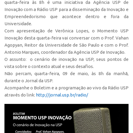
quarta-feira às 8h é uma iniciativa da Agência USP de
Polo São Carlos
Inovação com a Rádio USP para a disseminação da Inovação e
Programas
Empreendedorismo que acontece dentro e fora da
Universidade.
Bolsa Empreendedorismo
Com apresentação de Verônica Lopes, o Momento USP
Bolsa Startup USP
Inovação desta quarta-feira vai conversar com o Prof. Vahan
PGI-USP
Agopyan, Reitor da Universidade de São Paulo e com o Prof.
Antonio Marques, coordenador da Agência USP de Inovação.
Conexão USP
O assunto: o cenário de inovação na USP, seus pontos de
Conexão Inter-USP
vista sobre o contexto atual e seus desafios.
Não percam, quarta-feira, 09 de maio, às 8h da manhã,
Leis e Normas
durante o Jornal da USP.
Portal do Inventor
Acompanhe o Boletim e a programação ao vivo da Rádio USP
Inteligência Competitiva
através do link:
http://jornal.usp.br/radio/
Editais
Pesquisa na USP
EMBRAPIIs
CEPIDs