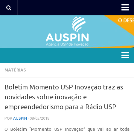
AUSPIN
Portal do Inventor
Hub USP Inovação
Portal de Atendimento
Agência
MATÉRIAS
Institucional
Boletim Momento USP Inovação traz as
Coordenação
novidades sobre inovação e
Polos
empreendedorismo para a Rádio USP
Polo Capital
POR
AUSPIN
· 08/05/2018
Polo Lorena
O Boletim “Momento USP Inovação” que vai ao ar toda
Polo Ribeirão Preto