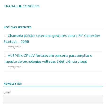
Patrimônio Genético
TRABALHE CONOSCO
Leis e Normas
Transferência de Tecnologia
Editais de TT
NOTÍCIAS RECENTES
PD&I
Chamada pública seleciona gestores para o FIP Conexões
Convênios
Startups – 2026!
07/08/2026
Chamamento
AUSPIN e CPodV fortalecem parceria para ampliar o
Parcerias PD&I
impacto de tecnologias voltadas à deficiência visual
PIPE/FAPESP
07/08/2026
SPRINT
Exceções
NEWSLETTER
Programas
Email
Conexão USP
Conexão Inter-USP