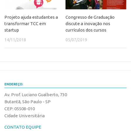
Edição 2017
Inovação em Números
Projeto ajuda estudantes a
Congresso de Graduação
transformar TCC em
discute a inovação nos
Propriedade Intelectual
startup
currículos dos cursos
Formas de Proteção
14/11/2018
05/07/2019
Patentes
Marcas
Softwares
Cultivares
Desenho Industrial
ENDEREÇO:
Buscar Anterioridade
Av. Prof. Luciano Gualberto, 730
Butantã, São Paulo - SP
Como solicitar
CEP: 05508-010
Portal do Inventor
Cidade Universitária
VPI – Vocação para Inovação
CONTATO EQUIPE