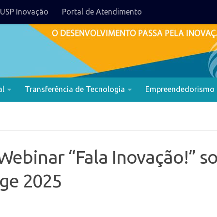
USP Inovação
Portal de Atendimento
al
Transferência de Tecnologia
Empreendedorismo
Webinar “Fala Inovação!” s
nge 2025