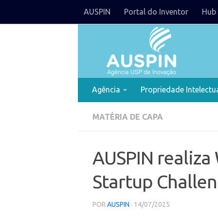
AUSPIN
Portal do Inventor
Hub 
Agência
Propriedade Intelectu
MATÉRIA DE CAPA
AUSPIN realiza 
Startup Challe
POR
AUSPIN
· 14/07/2025