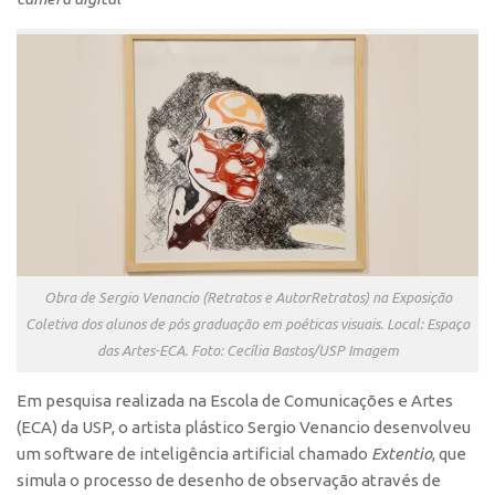
Polo São Carlos
Programas
Bolsa Empreendedorismo
Bolsa Startup USP
PGI-USP
Conexão USP
Conexão Inter-USP
Leis e Normas
Obra de Sergio Venancio (Retratos e AutorRetratos) na Exposição
Portal do Inventor
Coletiva dos alunos de pós graduação em poéticas visuais. Local: Espaço
Inteligência Competitiva
das Artes-ECA. Foto: Cecília Bastos/USP Imagem
Editais
Em pesquisa realizada na Escola de Comunicações e Artes
Pesquisa na USP
(ECA) da USP, o artista plástico Sergio Venancio desenvolveu
um software de inteligência artificial chamado
Extentio
, que
EMBRAPIIs
simula o processo de desenho de observação através de
CEPIDs