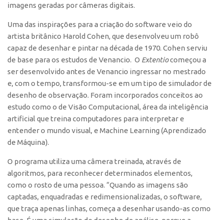
imagens geradas por câmeras digitais.
CEPIX
Uma das inspirações para a criação do software veio do
CPEs
artista britânico Harold Cohen, que desenvolveu um robô
capaz de desenhar e pintar na década de 1970. Cohen serviu
INCTs
de base para os estudos de Venancio. O
Extentio
começou a
PRPI/USP
ser desenvolvido antes de Venancio ingressar no mestrado
InovaUSP
e, com o tempo, transformou-se em um tipo de simulador de
desenho de observação. Foram incorporados conceitos ao
Comunicação
estudo como o de Visão Computacional, área da inteligência
Eventos
artificial que treina computadores para interpretar e
Agenda AUSPIN
entender o mundo visual, e
Machine Learning
(Aprendizado
de Máquina).
Fala Inovação
O programa utiliza uma câmera treinada, através de
Premiações
algoritmos, para reconhecer determinados elementos,
Edição 2025
como o rosto de uma pessoa. “Quando as imagens são
Edição 2021
captadas, enquadradas e redimensionalizadas, o software,
que traça apenas linhas, começa a desenhar usando-as como
Edição 2019