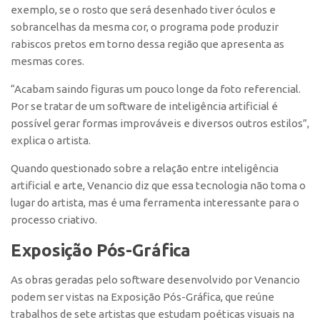
Patrimônio Genético
exemplo, se o rosto que será desenhado tiver óculos e
Leis e Normas
sobrancelhas da mesma cor, o programa pode produzir
rabiscos pretos em torno dessa região que apresenta as
Transferência de Tecnologia
mesmas cores.
Editais de TT
“Acabam saindo figuras um pouco longe da foto referencial.
PD&I
Por se tratar de um software de inteligência artificial é
Convênios
possível gerar formas improváveis e diversos outros estilos”,
explica o artista.
Chamamento
Quando questionado sobre a relação entre inteligência
Parcerias PD&I
artificial e arte, Venancio diz que essa tecnologia não toma o
PIPE/FAPESP
lugar do artista, mas é uma ferramenta interessante para o
SPRINT
processo criativo.
Exceções
Exposição Pós-Gráfica
Programas
As obras geradas pelo software desenvolvido por Venancio
Conexão USP
podem ser vistas na Exposição Pós-Gráfica, que reúne
Conexão Inter-USP
trabalhos de sete artistas que estudam poéticas visuais na