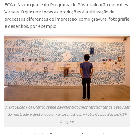
ECA e fazem parte do Programa de Pós-graduação em Artes
Banco de Patentes
Visuais. O que une todas as produções é a utilização de
Patentes em Destaque
processos diferentes de impressão, como gravura, fotografia
e desenhos, por exemplo.
Inteligência Competitiva
Showroom de Tecnologias
Empreendedorismo
Jornada Empreendedora
Bolsas
Bolsa Empreendedorismo
Bolsa Startup USP
Prêmio USP de Empreendedorismo
Entidades
A exposição Pós-Gráfica reúne diversos trabalhos resultantes de pesquisas
de mestrado e doutorado em artes plásticas – Foto: Cecília Bastos/USP
Pesquisa
Imagens
EMBRAPIIs