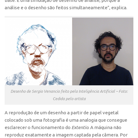
base. É uma simulação de desenho de análise, porque a
Edição 2017
análise e o desenho são feitos simultaneamente”, explica.
Inovação em Números
Propriedade Intelectual
Formas de Proteção
Patentes
Marcas
Softwares
Cultivares
Desenho Industrial
Desenho de Sergio Venancio feito pela Inteligência Artificial – Foto:
Buscar Anterioridade
Cedida pelo artista
Como solicitar
A reprodução de um desenho a partir de papel vegetal
Portal do Inventor
colocado sob uma fotografia é uma analogia que consegue
esclarecer o funcionamento do
Extentio
. A máquina não
VPI – Vocação para Inovação
reproduz exatamente a imagem captada pela câmera. Por