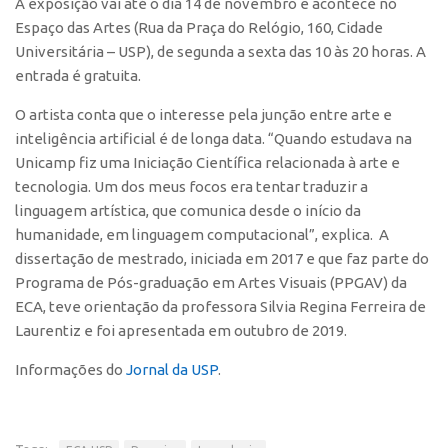
A exposição vai até o dia 14 de novembro e acontece no
CEPIDs
Espaço das Artes (Rua da Praça do Relógio, 160, Cidade
CEPIX
Universitária – USP), de segunda a sexta das 10 às 20 horas. A
entrada é gratuita.
CPEs
INCTs
O artista conta que o interesse pela junção entre arte e
inteligência artificial é de longa data. “Quando estudava na
PRPI/USP
Unicamp fiz uma Iniciação Científica relacionada à arte e
InovaUSP
tecnologia. Um dos meus focos era tentar traduzir a
linguagem artística, que comunica desde o início da
Eventos
humanidade, em linguagem computacional”, explica. A
Bússola da Inovação
dissertação de mestrado, iniciada em 2017 e que faz parte do
Agenda AUSPIN
Programa de Pós-graduação em Artes Visuais (PPGAV) da
ECA, teve orientação da professora Silvia Regina Ferreira de
SGE
Laurentiz e foi apresentada em outubro de 2019.
Fala Inovação (Webinar)
Informações do
Jornal da USP
.
SciBiz