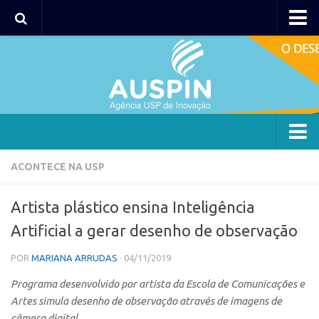
AUSPIN
Portal do Inventor
Hub USP Inovação
Portal de Atendimento
Agência
ACONTECE NA USP
Institucional
Artista plástico ensina Inteligência
Coordenação
Artificial a gerar desenho de observação
Polos
POR
MARIANA ARRUDAS
· 04/11/2019
Polo Capital
Programa desenvolvido por artista da Escola de Comunicações e
Polo Lorena
Artes simula desenho de observação através de imagens de
Polo Ribeirão Preto
câmera digital