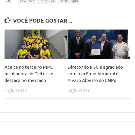
Tags:
ECA USP
Pesquisa
tecnologia
VOCÊ PODE GOSTAR ...
Aceita no terceiro PIPE,
Diretor do IFSC é agraciado
incubadora do Cietec se
com o prêmio Almirante
destaca no mercado
Álvaro Alberto do CNPq
15/06/2018
20/05/2019