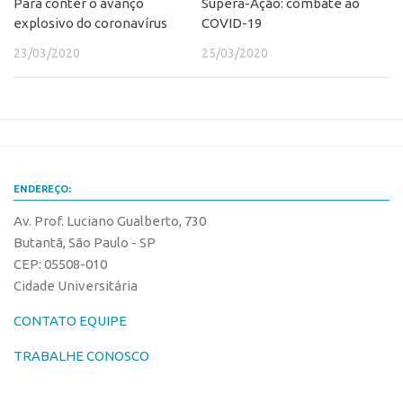
Para conter o avanço
Supera-Ação: combate ao
Banco de Patentes
explosivo do coronavírus
COVID-19
Patentes em Destaque
23/03/2020
25/03/2020
Inteligência Competitiva
Showroom de Tecnologias
Empreendedorismo
Jornada Empreendedora
ENDEREÇO:
Bolsas
Av. Prof. Luciano Gualberto, 730
Bolsa Empreendedorismo
Butantã, São Paulo - SP
Bolsa Startup USP
CEP: 05508-010
Cidade Universitária
Prêmio USP de Empreendedorismo
CONTATO EQUIPE
Entidades
Pesquisa
TRABALHE CONOSCO
EMBRAPIIs