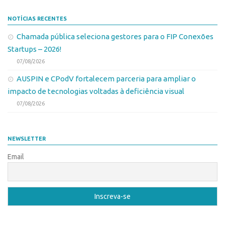
CEPIDs
NOTÍCIAS RECENTES
CEPIX
Chamada pública seleciona gestores para o FIP Conexões
CPEs
Startups – 2026!
INCTs
07/08/2026
PRPI/USP
AUSPIN e CPodV fortalecem parceria para ampliar o
InovaUSP
impacto de tecnologias voltadas à deficiência visual
07/08/2026
Eventos
Bússola da Inovação
NEWSLETTER
Agenda AUSPIN
Email
SGE
Fala Inovação (Webinar)
SciBiz