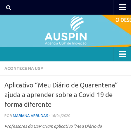
AUSPIN
Portal do Inventor
Hub USP Inovação
Portal de Atendimento
Agência
ACONTECE NA USP
Institucional
Aplicativo “Meu Diário de Quarentena”
Coordenação
ajuda a aprender sobre a Covid-19 de
Polos
forma diferente
Polo Capital
POR
MARIANA ARRUDAS
· 16/04/2020
Polo Lorena
Professores da USP criam aplicativo “Meu Diário de
Polo Ribeirão Preto