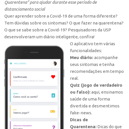
Quarentena” para ajudar durante esse período de
Polo São Carlos
distanciamento social
Programas
Quer aprender sobre a Covid-19 de uma forma diferente?
Tem dúvidas sobre os sintomas? O que fazer na quarentena?
Bolsa Empreendedorismo
O que se sabe sobre a Covid-19? Pesquisadores da USP
Bolsa Startup USP
desenvolveram um diário inteligente, confira!
PGI-USP
O aplicativo tem várias
funcionalidades:
Conexão USP
Meu diário:
acompanhe
Conexão Inter-USP
seus sintomas e tenha
recomendações em tempo
Leis e Normas
real.
Portal do Inventor
Quiz (jogo de verdadeiro
Inteligência Competitiva
ou falso):
aqui, ensinamos
saúde de uma forma
Editais
divertida e desmentimos
Pesquisa na USP
fake-news.
EMBRAPIIs
Dicas de
Quarentena:
Dicas do que
CEPIDs