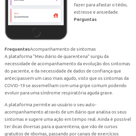
fazer para afastar o tédio,
CEPIX
estresse e ansiedade.
Perguntas
CPEs
INCTs
PRPI/USP
Frequentes
Acompanhamento de sintomas
InovaUSP
A plataforma “Meu diário de quarentena” surgiu da
Comunicação
necessidade de acompanhamento da evolução dos sintomas
Eventos
do paciente, e da necessidade de dados de confiança que
antecipassem um caso mais agudo, visto que os sintomas da
Agenda AUSPIN
COVID-19 se assemelham com uma gripe comum podendo
Fala Inovação
evoluir para uma síndrome respiratória aguda grave.
Premiações
A plataforma permite ao usuário o seu auto-
Edição 2025
acompanhamento através de um diário que analisa os seus
sintomas e sugere uma ação em tempo real. Ainda é possível
Edição 2021
ter dicas diversas para a quarentena, que vão de cursos
Edição 2019
gratuitos de idiomas, passando por canais de exercícios