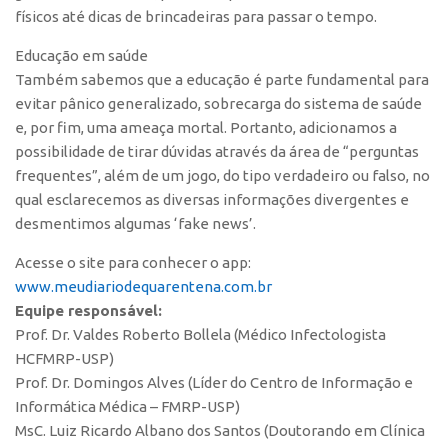
físicos até dicas de brincadeiras para passar o tempo.
Edição 2017
Inovação em Números
Educação em saúde
Também sabemos que a educação é parte fundamental para
Propriedade Intelectual
evitar pânico generalizado, sobrecarga do sistema de saúde
Formas de Proteção
e, por fim, uma ameaça mortal. Portanto, adicionamos a
possibilidade de tirar dúvidas através da área de “perguntas
Patentes
frequentes”, além de um jogo, do tipo verdadeiro ou falso, no
Marcas
qual esclarecemos as diversas informações divergentes e
Softwares
desmentimos algumas ‘fake news’.
Cultivares
Acesse o site para conhecer o app:
Desenho Industrial
www.meudiariodequarentena.com.
br
Equipe responsável:
Buscar Anterioridade
Prof. Dr. Valdes Roberto Bollela (Médico Infectologista
Como solicitar
HCFMRP-USP)
Prof. Dr. Domingos Alves (Líder do Centro de Informação e
Portal do Inventor
Informática Médica – FMRP-USP)
VPI – Vocação para Inovação
MsC. Luiz Ricardo Albano dos Santos (Doutorando em Clínica