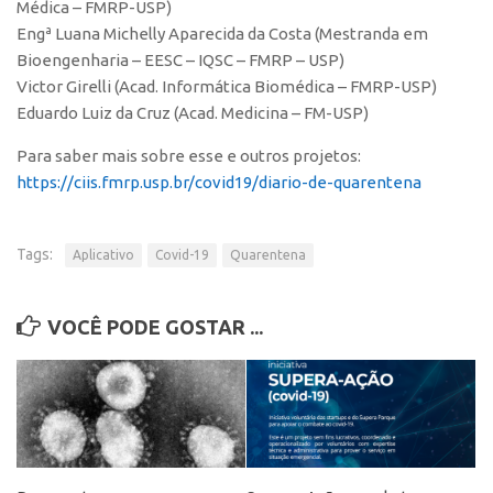
Patrimônio Genético
Médica – FMRP-USP)
Engª Luana Michelly Aparecida da Costa (Mestranda em
Leis e Normas
Bioengenharia – EESC – IQSC – FMRP – USP)
Transferência de Tecnologia
Victor Girelli (Acad. Informática Biomédica – FMRP-USP)
Eduardo Luiz da Cruz (Acad. Medicina – FM-USP)
Editais de TT
PD&I
Para saber mais sobre esse e outros projetos:
https://ciis.fmrp.usp.br/
covid19/diario-de-quarentena
Convênios
Chamamento
Tags:
Aplicativo
Covid-19
Quarentena
Parcerias PD&I
PIPE/FAPESP
VOCÊ PODE GOSTAR ...
SPRINT
Exceções
Programas
Conexão USP
Conexão Inter-USP