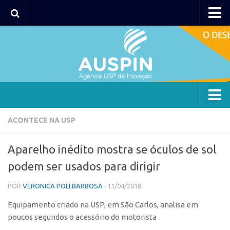
AUSPIN
Portal do Inventor
Hub USP Inovação
Portal de Atendimento
Agência
ACONTECE NA USP
Institucional
Aparelho inédito mostra se óculos de sol
Coordenação
podem ser usados para dirigir
Polos
POR
VERONICA POLI BARBOSA
· 11/04/2018
Polo Capital
Equipamento criado na USP, em São Carlos, analisa em
Polo Lorena
poucos segundos o acessório do motorista
Polo Ribeirão Preto