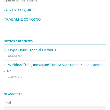
Cidade Universitária
Edição 2017
CONTATO EQUIPE
Inovação em Números
TRABALHE CONOSCO
Propriedade Intelectual
Formas de Proteção
Patentes
NOTÍCIAS RECENTES
Marcas
Hope Hour Especial FormICT!
Softwares
03/08/2026
Cultivares
Webinar “Fala, Inovação!”: Bolsa Startup USP – Santander
Desenho Industrial
2026
29/07/2026
Buscar Anterioridade
Como solicitar
Portal do Inventor
NEWSLETTER
VPI – Vocação para Inovação
Email