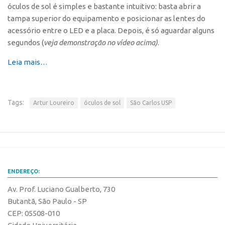
óculos de sol é simples e bastante intuitivo: basta abrir a
CEPIX
tampa superior do equipamento e posicionar as lentes do
acessório entre o LED e a placa. Depois, é só aguardar alguns
CPEs
segundos (
veja demonstração no vídeo acima)
.
INCTs
Leia mais…
PRPI/USP
InovaUSP
Comunicação
Tags:
Artur Loureiro
óculos de sol
São Carlos USP
Eventos
Agenda AUSPIN
Fala Inovação
Premiações
ENDEREÇO:
Edição 2025
Av. Prof. Luciano Gualberto, 730
Edição 2021
Butantã, São Paulo - SP
CEP: 05508-010
Edição 2019