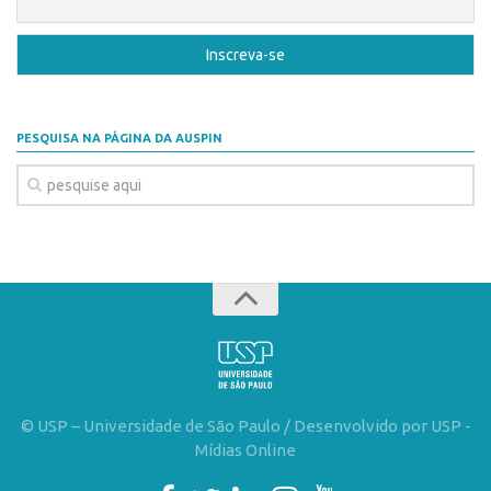
Patrimônio Genético
Leis e Normas
Transferência de Tecnologia
Editais de TT
PESQUISA NA PÁGINA DA AUSPIN
PD&I
Convênios
Chamamento
Parcerias PD&I
PIPE/FAPESP
SPRINT
Exceções
Programas
© USP – Universidade de São Paulo / Desenvolvido por USP -
Conexão USP
Mídias Online
Conexão Inter-USP