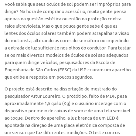
V
ocê sabia que seus óculos de sol podem ser impróprios para
Polo São Carlos
dirigir? Na hora de comprar o acessório, muita gente pensa
Programas
apenas na questão estética ou então na proteção contra
Bolsa Empreendedorismo
raios ultravioleta. Mas o que pouca gente sabe é que as
lentes dos óculos solares também podem atrapalhar a visão
Bolsa Startup USP
do motorista, alterando as cores do semáforo ou impedindo
PGI-USP
a entrada de luz suficiente nos olhos do condutor. Para testar
se os mais diversos modelos de óculos de sol são adequados
Conexão USP
para quem dirige veículos, pesquisadores da Escola de
Conexão Inter-USP
Engenharia de São Carlos (EESC) da USP criaram um aparelho
Leis e Normas
que exibe a resposta em poucos segundos.
Portal do Inventor
O projeto está descrito na dissertação de mestrado do
Inteligência Competitiva
pesquisador Artur Loureiro. O protótipo, feito de MDF, pesa
aproximadamente 1,5 quilo (Kg) e o usuário interage com o
Editais
dispositivo por meio de caixas de som e de uma tela sensível
Pesquisa na USP
ao toque. Dentro do aparelho, a luz branca de um LED é
apontada na direção de uma placa eletrônica composta de
EMBRAPIIs
um sensor que faz diferentes medições. O teste com os
CEPIDs