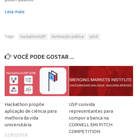
Polo São Carlos
Leia mais
Programas
Bolsa Empreendedorismo
Bolsa Startup USP
Tags:
HackathonUSP
iluminação pública
pitch
PGI-USP
VOCÊ PODE GOSTAR ...
Conexão USP
Conexão Inter-USP
Leis e Normas
Portal do Inventor
Inteligência Competitiva
Hackathon propõe
USP convida
Editais
aplicação de ciência para
representantes para
Pesquisa na USP
melhora da vida
compor a banca na
universitária
CORNELL EMI PITCH
EMBRAPIIs
COMPETITION
22/05/2018
CEPIDs