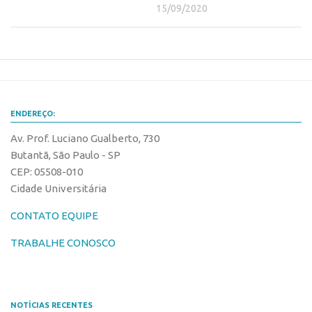
15/09/2020
CEPIX
CPEs
INCTs
PRPI/USP
InovaUSP
ENDEREÇO:
Comunicação
Av. Prof. Luciano Gualberto, 730
Butantã, São Paulo - SP
Eventos
CEP: 05508-010
Agenda AUSPIN
Cidade Universitária
Fala Inovação
CONTATO EQUIPE
Premiações
TRABALHE CONOSCO
Edição 2025
Edição 2021
Edição 2019
NOTÍCIAS RECENTES