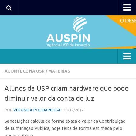
AUSPIN
Portal do Inventor
Hub USP Inovação
Portal de Atendimento
Agência
ACONTECE NA USP
/
MATÉRIAS
Institucional
Alunos da USP criam hardware que pode
Coordenação
diminuir valor da conta de luz
Polos
POR
VERONICA POLI BARBOSA
· 13/12/2017
Polo Capital
SancaLights calcula de forma exata o valor da Contribuição
Polo Lorena
de Iluminação Pública, hoje feita de forma estimada pelo
Polo Ribeirão Preto
poder público