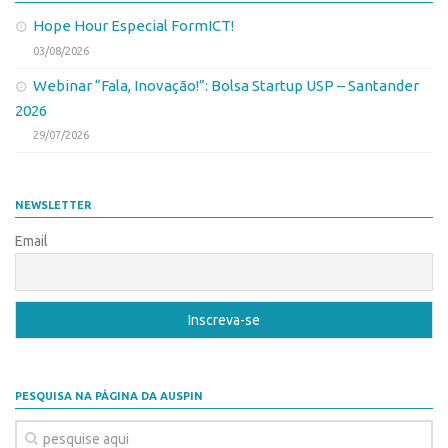
Edição 2017
Hope Hour Especial FormICT!
Inovação em Números
03/08/2026
Propriedade Intelectual
Webinar “Fala, Inovação!”: Bolsa Startup USP – Santander
2026
Formas de Proteção
29/07/2026
Patentes
Marcas
NEWSLETTER
Softwares
Email
Cultivares
Desenho Industrial
Buscar Anterioridade
Como solicitar
Portal do Inventor
PESQUISA NA PÁGINA DA AUSPIN
VPI – Vocação para Inovação